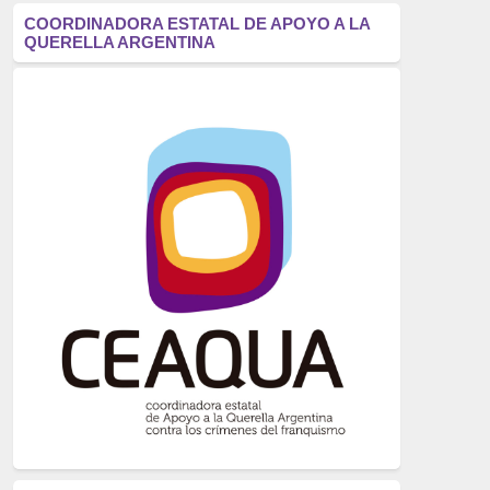
antifascismo
(1006)
COORDINADORA ESTATAL DE APOYO A LA
QUERELLA ARGENTINA
Eventos
(914)
Historia
(752)
Crímenes del franquismo
(721)
dictadura
(699)
Feminismo
(607)
neofranquismo
(567)
Justicia Universal
(527)
Derechos Humanos
(522)
Nacionalcatolicismo
(514)
Exilio
(506)