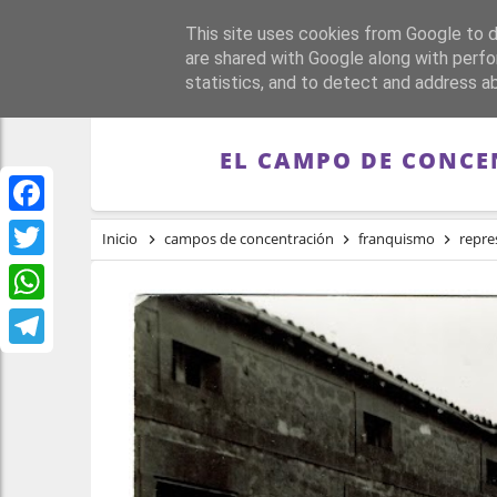
This site uses cookies from Google to de
PORTADA
REPÚBLI
are shared with Google along with perfo
statistics, and to detect and address a
EL CAMPO DE CONCE
Facebook
Inicio
campos de concentración
franquismo
repre
Twitter
WhatsApp
Telegram