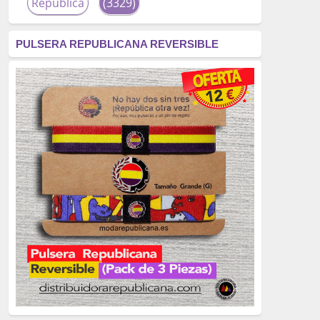
República
(3329)
corrupción
(3266)
PULSERA REPUBLICANA REVERSIBLE
fascismo
(2677)
tardofranquismo
(2320)
Actualidad
(2319)
monarquía
(2253)
borbones
(2176)
Cultura
(2163)
Guerra
(1674)
genocidio
(1234)
mujer
(1070)