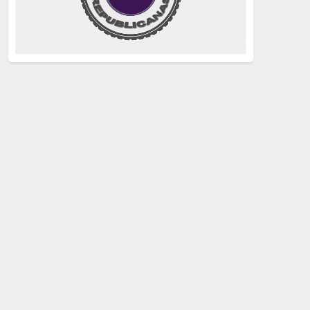
justicia
(258)
Holocausto
(239)
Maquis
(237)
capitalismo
(228)
crisis sanitaria
(228)
Catalunya Proces
(227)
Lucha de clases
(211)
comunismo
(208)
bebés robados
(199)
Imperialismo
(189)
LGTBIQ
(181)