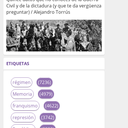
Civil y de la dictadura (y que te da vergüenza
preguntar) / Alejandro Torrús
ETIQUETAS
régimen
(7236)
Memoria
(4979)
franquismo
(4622)
represión
(3742)