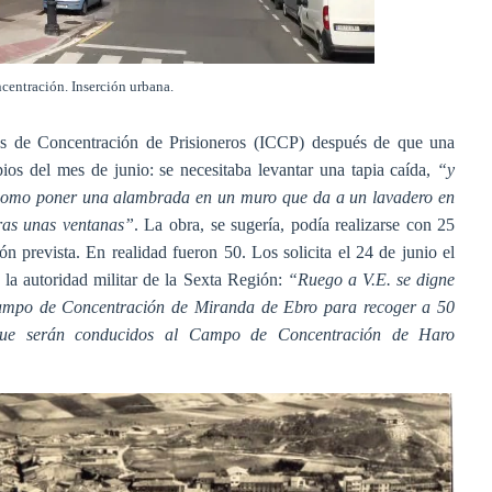
entración. Inserción urbana.
os de Concentración de Prisioneros (ICCP) después de que una
ipios del mes de junio: se necesitaba levantar una tapia caída,
“y
í como poner una alambrada en un muro que da a un lavadero en
ras unas ventanas”
. La obra, se sugería, podía realizarse con 25
ón prevista. En realidad fueron 50. Los solicita el 24 de junio el
a la autoridad militar de la Sexta Región:
“Ruego a V.E. se digne
Campo de Concentración de Miranda de Ebro para recoger a 50
s, que serán conducidos al Campo de Concentración de Haro