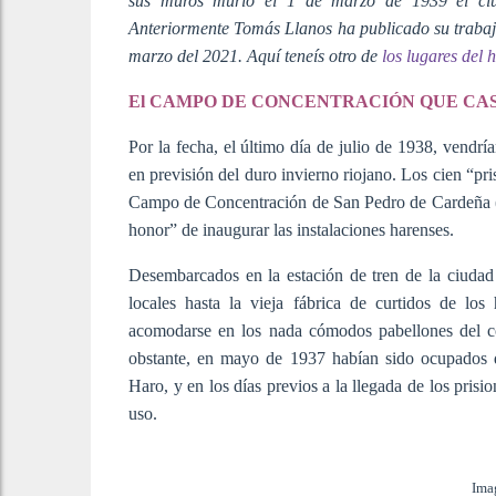
sus muros murió el 1 de marzo de 1939 el ci
Anteriormente Tomás Llanos ha publicado su traba
marzo del 2021. Aquí teneís otro de
los lugares del 
El CAMPO DE CONCENTRACIÓN QUE CASI
Por la fecha, el último día de julio de 1938, vendrí
en previsión del duro invierno riojano. Los cien “pr
Campo de Concentración de San Pedro de Cardeña (
honor” de inaugurar las instalaciones harenses.
Desembarcados en la estación de tren de la ciudad j
locales hasta la vieja fábrica de curtidos de los
acomodarse en los nada cómodos pabellones del c
obstante, en mayo de 1937 habían sido ocupados d
Haro, y en los días previos a la llegada de los pris
uso.
Ima