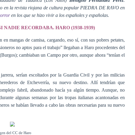
udadano de Tudanca (Los Altos)
Benigno
Fernández Pérez
.
jo en la revista riojana de cultura popular PIEDRA DE RAVO en
horror
en los que se hizo vivir a los españoles y españolas.
 NADIE RECORDABA. HARO (1938-1939)
an en mangas de camisa, cargando, eso sí, con sus pobres petates,
isioneros no aptos para el trabajo” llegaban a Haro procedentes del
Burgos); cambiaban un Campo por otro, aunque ahora “tenían el
arrera, serían escoltados por la Guardia Civil y por las milicias
 herederos de Etcheverría, su nuevo destino. Allí tendrían que
omplejo fabril, abandonado hacía ya algún tiempo. Aunque, no
urante algunas semanas por las tropas italianas acantonadas en
ioneros se habían llevado a cabo las obras necesarias para su nuevo
gen del CC de Haro