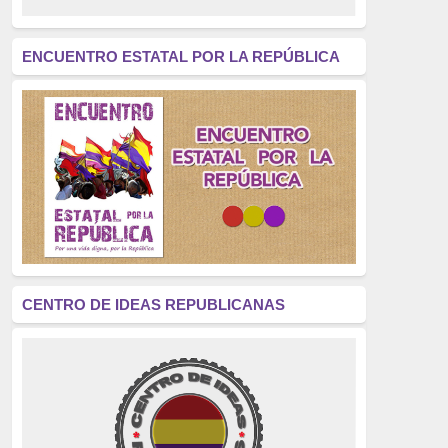
revolución
(312)
América Latina
(305)
ENCUENTRO ESTATAL POR LA REPÚBLICA
Exhumación
(304)
Golpe de Estado
(304)
Brigadas Internacionales
(303)
pensamiento
(294)
Revisionismo
(289)
La Transición
(275)
CENTRO DE IDEAS REPUBLICANAS
presos políticos
(273)
educación pública
(270)
La Izquierda
(260)