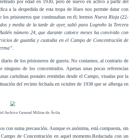
retirado por edad en 1930, pero de nuevo en activo a partir del
edica a la despedida de esta tropa de Haro nos permite datar con
de los prisioneros que continuaban en él; leemos
Nueva Rioja
(22-
 dos y media de la tarde de ayer, salió para Logroño la Tercera
 Bailén número 24, que durante catorce meses ha convivido con
ervicios de guardia y custodia en el Campo de Concentración de
Lerma”
.
diario de los prisioneros de guerra. No contamos, al contrario de
e ninguno de los concentrados. Apenas unas pocas referencias
unas cartulinas postales remitidas desde el Campo, visadas por la
ituación del recinto fechada en octubre de 1938 que se alberga en
el Archivo General Militar de Ávila
los con suma precaución. Aunque es anónima, está compuesta, sin
el Campo de Concentración en aquel momento.Redactada con un