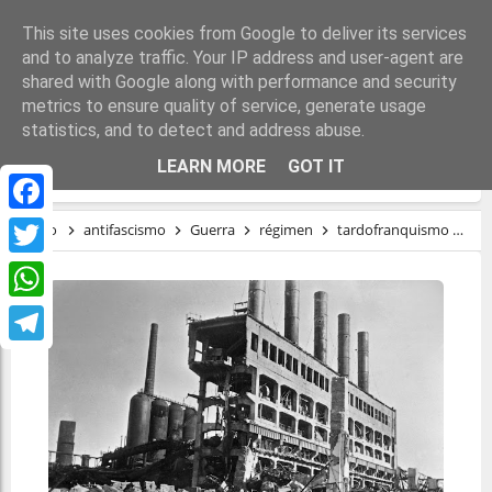
This site uses cookies from Google to deliver its services
and to analyze traffic. Your IP address and user-agent are
shared with Google along with performance and security
metrics to ensure quality of service, generate usage
statistics, and to detect and address abuse.
EL RETORNO DEL REY
LEARN MORE
GOT IT
Facebook
Inicio
antifascismo
Guerra
régimen
tardofranquismo
El 
Twitter
WhatsApp
Telegram