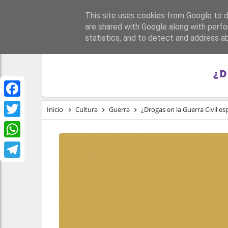
This site uses cookies from Google to de
PORTADA
REPÚBLI
are shared with Google along with perfo
statistics, and to detect and address a
¿D
Facebook
Inicio
Cultura
Guerra
¿Drogas en la Guerra Civil e
Twitter
WhatsApp
Telegram