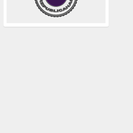
justicia
(258)
Holocausto
(239)
Maquis
(237)
capitalismo
(228)
crisis sanitaria
(228)
Catalunya Proces
(227)
Lucha de clases
(211)
comunismo
(208)
bebés robados
(199)
Imperialismo
(189)
LGTBIQ
(181)