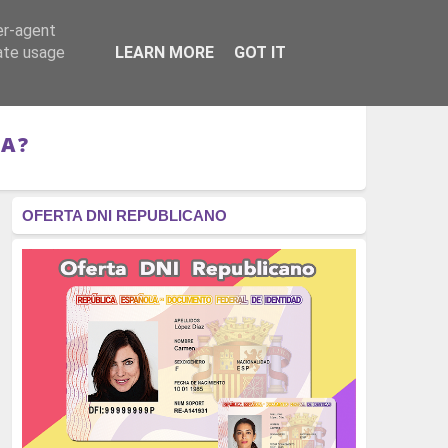
er-agent
RÉGIMEN - MONARQUÍA
CULTURA - LIBROS
rate usage
LEARN MORE
GOT IT
LA?
OFERTA DNI REPUBLICANO