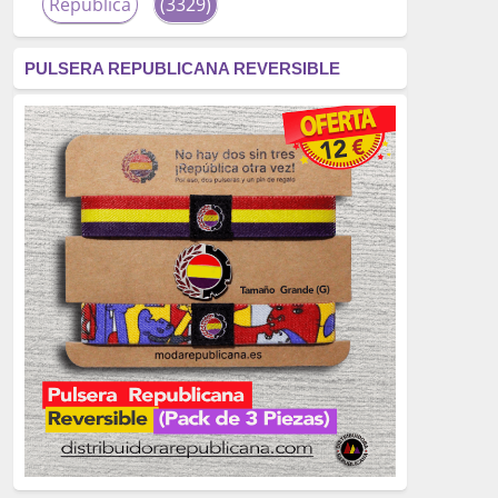
República
(3329)
corrupción
(3266)
PULSERA REPUBLICANA REVERSIBLE
fascismo
(2677)
tardofranquismo
(2320)
Actualidad
(2319)
monarquía
(2253)
borbones
(2176)
Cultura
(2163)
Guerra
(1674)
genocidio
(1234)
mujer
(1070)