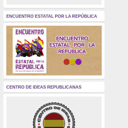
revolución
(312)
América Latina
(305)
ENCUENTRO ESTATAL POR LA REPÚBLICA
Exhumación
(304)
Golpe de Estado
(304)
Brigadas Internacionales
(303)
pensamiento
(294)
Revisionismo
(289)
La Transición
(275)
CENTRO DE IDEAS REPUBLICANAS
presos políticos
(273)
educación pública
(270)
La Izquierda
(260)