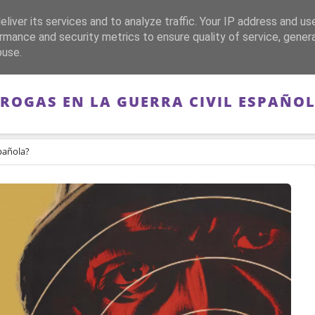
liver its services and to analyze traffic. Your IP address and us
CA
FRANQUISMO
GUERRA DE ESPAÑA
MEMORIA
rmance and security metrics to ensure quality of service, gene
buse.
ROGAS EN LA GUERRA CIVIL ESPAÑO
spañola?