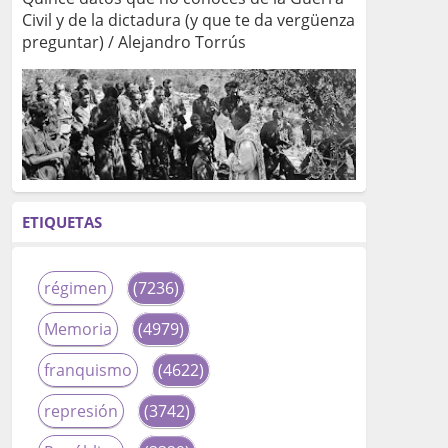
Civil y de la dictadura (y que te da vergüenza
preguntar) / Alejandro Torrús
ETIQUETAS
régimen
(7236)
Memoria
(4979)
franquismo
(4622)
represión
(3742)