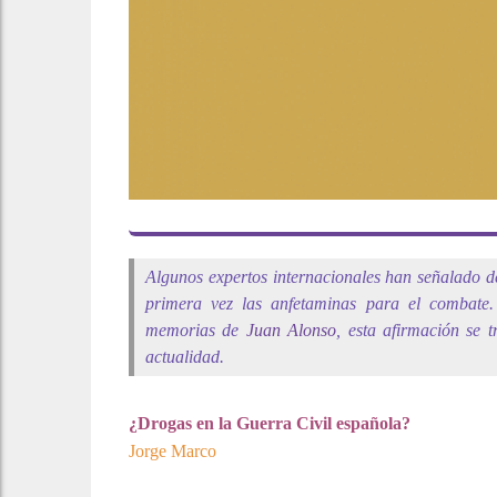
Algunos expertos internacionales han señalado de
primera vez las anfetaminas para el combate.
memorias de
Juan Alonso
, esta afirmación se 
actualidad.
¿Drogas en la Guerra Civil española?
Jorge Marco