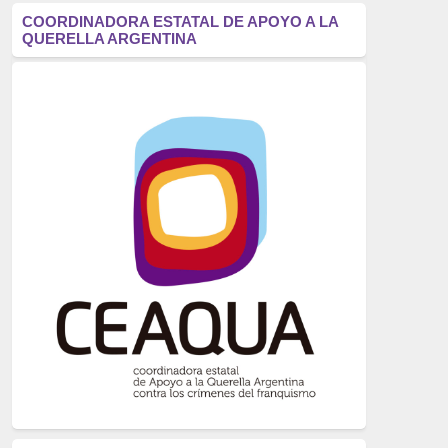
antifascismo
(1006)
COORDINADORA ESTATAL DE APOYO A LA
QUERELLA ARGENTINA
Eventos
(914)
Historia
(752)
Crímenes del franquismo
(721)
dictadura
(699)
Feminismo
(607)
neofranquismo
(567)
Justicia Universal
(527)
Derechos Humanos
(522)
Nacionalcatolicismo
(514)
Exilio
(506)