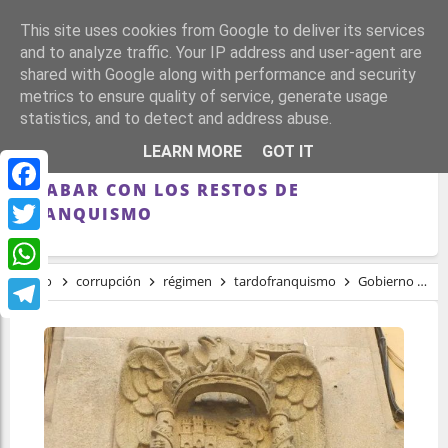
This site uses cookies from Google to deliver its services
and to analyze traffic. Your IP address and user-agent are
shared with Google along with performance and security
metrics to ensure quality of service, generate usage
statistics, and to detect and address abuse.
GOBIERNO MUNICIPAL DE FERROL DEBE
LEARN MORE
GOT IT
EJECUTAR EL ACUERDO PLENARIO Y
ACABAR CON LOS RESTOS DE
Facebook
FRANQUISMO
Twitter
Inicio
corrupción
régimen
tardofranquismo
Gobierno Municipal de Ferrol debe ejecutar el acuerdo plenario y acabar con los restos de franquismo
WhatsApp
Telegram