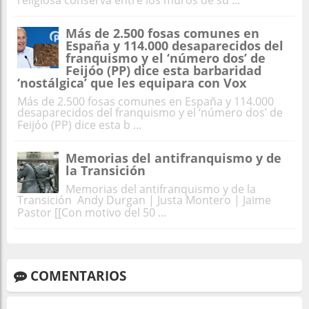
Más de 2.500 fosas comunes en
España y 114.000 desaparecidos del
franquismo y el ‘número dos’ de
Feijóo (PP) dice esta barbaridad
‘nostálgica’ que les equipara con Vox
Más de 2.500 fosas comunes en España y 114.000
desaparecidos del franquismo y el ‘número dos’ de
Feijóo (PP) dice esta b ...
Memorias del antifranquismo y de
la Transición
Memorias del antifranquismo y de la
Transición Andy Durgan | Justa Montero | Jaime
Pastor [[Con motivo del 50 ...
COMENTARIOS