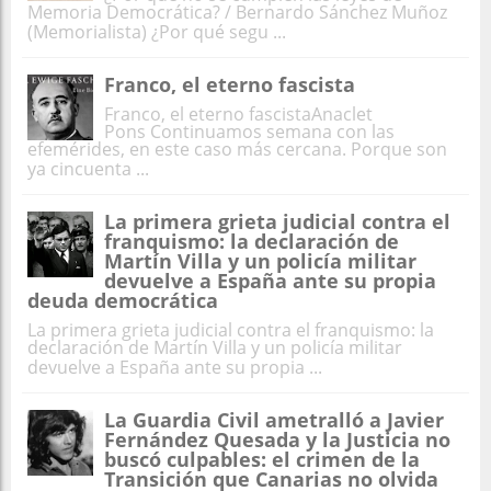
Memoria Democrática? / Bernardo Sánchez Muñoz
(Memorialista) ¿Por qué segu ...
Franco, el eterno fascista
Franco, el eterno fascistaAnaclet
Pons Continuamos semana con las
efemérides, en este caso más cercana. Porque son
ya cincuenta ...
La primera grieta judicial contra el
franquismo: la declaración de
Martín Villa y un policía militar
devuelve a España ante su propia
deuda democrática
La primera grieta judicial contra el franquismo: la
declaración de Martín Villa y un policía militar
devuelve a España ante su propia ...
La Guardia Civil ametralló a Javier
Fernández Quesada y la Justicia no
buscó culpables: el crimen de la
Transición que Canarias no olvida