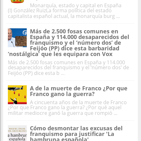
Monarquía, estado y capital en España
(I) González RuizLa forma política del estado
capitalista español actual, la monarquía burg ...
Más de 2.500 fosas comunes en
España y 114.000 desaparecidos del
franquismo y el ‘número dos’ de
Feijóo (PP) dice esta barbaridad
‘nostálgica’ que les equipara con Vox
Más de 2.500 fosas comunes en España y 114.000
desaparecidos del franquismo y el ‘número dos’ de
Feijóo (PP) dice esta b ...
A de la muerte de Franco ¿Por que
Franco gano la guerra?
A cincuenta años de la muerte de Franco
¿Por que Franco gano la guerra? ¿Por qué aquel
militar mediocre ganó la guerra que rompió ...
Cómo desmontar las excusas del
franquismo para justificar 'La
hambruna española'