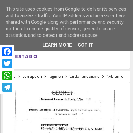
This site uses cookies from Google to deliver its services
and to analyze traffic. Your IP address and user-agent are
shared with Google along with performance and security
metrics to ensure quality of service, generate usage
statistics, and to detect and address abuse.
"¡ABRAN LOS ARCHIVOS!": LA HISTORIA
LEARN MORE
GOT IT
SIGUE SIENDO EN ESPAÑA UN SECRETO
DE ESTADO
Facebook
Twitter
Inicio
corrupción
régimen
tardofranquismo
"¡Abran los archivos!": la historia sigue siendo en España un secreto de Estado
WhatsApp
Telegram