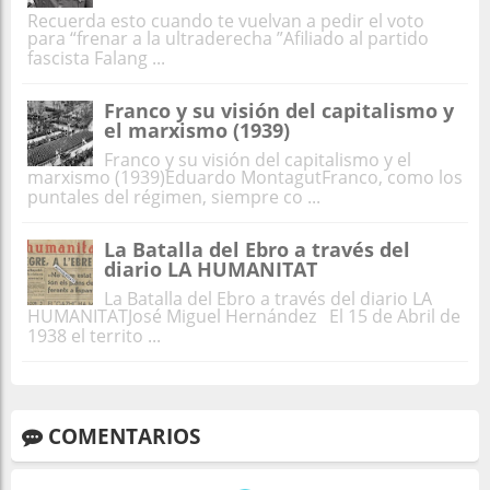
Recuerda esto cuando te vuelvan a pedir el voto
para “frenar a la ultraderecha ”Afiliado al partido
fascista Falang ...
Franco y su visión del capitalismo y
el marxismo (1939)
Franco y su visión del capitalismo y el
marxismo (1939)Eduardo MontagutFranco, como los
puntales del régimen, siempre co ...
La Batalla del Ebro a través del
diario LA HUMANITAT
La Batalla del Ebro a través del diario LA
HUMANITATJosé Miguel Hernández El 15 de Abril de
1938 el territo ...
COMENTARIOS