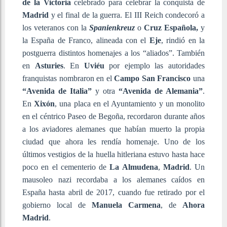
de la Victoria
celebrado para celebrar la conquista de
Madrid
y el final de la guerra. El III Reich condecoró a
los veteranos con la
Spanienkreuz
o
Cruz Española,
y
la España de Franco, alineada con el
Eje
, rindió en la
postguerra distintos homenajes a los “aliados”. También
en
Asturies
. En
Uviéu
por ejemplo las autoridades
franquistas nombraron en el
Campo San Francisco
una
“Avenida de Italia”
y otra
“Avenida de Alemania”
.
En
Xixón
, una placa en el Ayuntamiento y un monolito
en el céntrico Paseo de Begoña, recordaron durante años
a los aviadores alemanes que habían muerto la propia
ciudad que ahora les rendía homenaje. Uno de los
últimos vestigios de la huella hitleriana estuvo hasta hace
poco en el cementerio de
La Almudena
,
Madrid
. Un
mausoleo nazi recordaba a los alemanes caídos en
España hasta abril de 2017, cuando fue retirado por el
gobierno local de
Manuela Carmena
, de
Ahora
Madrid
.