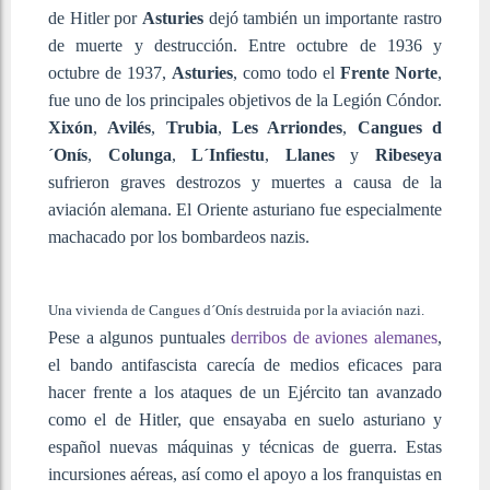
de Hitler por
Asturies
dejó también un importante rastro
de muerte y destrucción. Entre octubre de 1936 y
octubre de 1937,
Asturies
, como todo el
Frente Norte
,
fue uno de los principales objetivos de la Legión Cóndor.
Xixón
,
Avilés
,
Trubia
,
Les Arriondes
,
Cangues d
´Onís
,
Colunga
,
L´Infiestu
,
Llanes
y
Ribeseya
sufrieron graves destrozos y muertes a causa de la
aviación alemana. El Oriente asturiano fue especialmente
machacado por los bombardeos nazis.
Una vivienda de Cangues d´Onís destruida por la aviación nazi.
Pese a algunos puntuales
derribos de aviones alemanes
,
el bando antifascista carecía de medios eficaces para
hacer frente a los ataques de un Ejército tan avanzado
como el de Hitler, que ensayaba en suelo asturiano y
español nuevas máquinas y técnicas de guerra. Estas
incursiones aéreas, así como el apoyo a los franquistas en