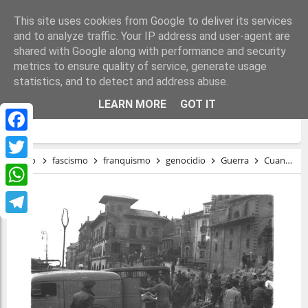
This site uses cookies from Google to deliver its services
and to analyze traffic. Your IP address and user-agent are
shared with Google along with performance and security
metrics to ensure quality of service, generate usage
statistics, and to detect and address abuse.
CUANDO ASTURIES FUE BOMBARDEADA
LEARN MORE
GOT IT
POR LOS NAZIS
Facebook
Inicio
fascismo
franquismo
genocidio
Guerra
Cuando Asturies fue bombardeada por los nazis
Twitter
WhatsApp
Telegram