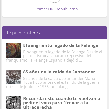
El Primer DNI Republicano
Te puede interesar
El sangriento legado de la Falange
El sangriento legado de la Falange Desde el
pistolerismo al aparato represivo del
franquismo, la Falange Española dejó d ...
85 años de la caída de Santander
85 años de la caída de Santander María
Toca Poco antes del estallido de la guerra,
el tres de junio de 1936, un falangis ...
Recuerda esto cuando te vuelvan a
pedir el voto para “frenar a la
ultraderecha