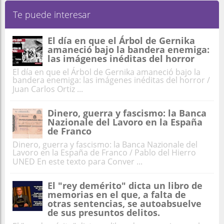
Te puede interesar
El día en que el Árbol de Gernika
amaneció bajo la bandera enemiga:
las imágenes inéditas del horror
El día en que el Árbol de Gernika amaneció bajo la
bandera enemiga: las imágenes inéditas del horror /
Juan Carlos Ortiz ...
Dinero, guerra y fascismo: la Banca
Nazionale del Lavoro en la España
de Franco
Dinero, guerra y fascismo: la Banca Nazionale del
Lavoro en la España de Franco / Pablo del Hierro
UNED En este texto para Conver ...
El "rey demérito" dicta un libro de
memorias en el que, a falta de
otras sentencias, se autoabsuelve
de sus presuntos delitos.