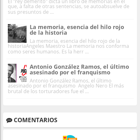
El "rey demérito" dicta un libro de memorias en el
que, a falta de otras sentencias, se autoabsuelve de
sus presuntos de ...
La memoria, esencia del hilo rojo
de la historia
La memoria, esencia del hilo rojo de la
historiaAngeles Maestro La memoria nos conforma
como seres humanos. Es la herr ...
Antonio González Ramos, el último
asesinado por el franquismo
Antonio González Ramos, el último
asesinado por el franquismo Angelo Nero El más
brutal de los torturadores fue el ...
COMENTARIOS