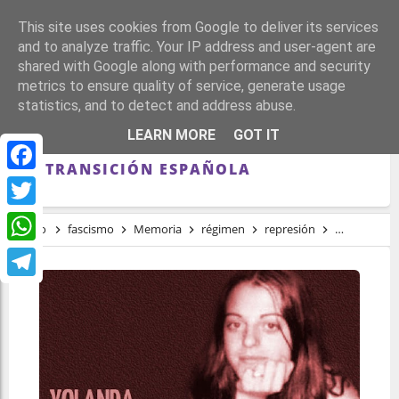
This site uses cookies from Google to deliver its services
and to analyze traffic. Your IP address and user-agent are
shared with Google along with performance and security
metrics to ensure quality of service, generate usage
statistics, and to detect and address abuse.
A 42 AÑOS DEL ASESINATO DE YOLANDA
LEARN MORE
GOT IT
GONZÁLEZ POR UNA BANDA FASCISTA EN
LA TRANSICIÓN ESPAÑOLA
Facebook
Twitter
Inicio
fascismo
Memoria
régimen
represión
tardofranq
WhatsApp
Telegram