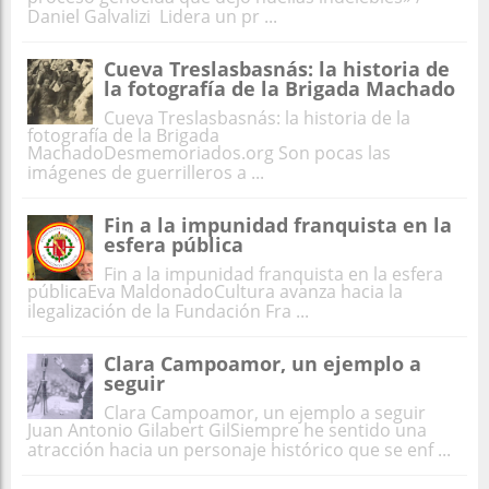
Daniel Galvalizi Lidera un pr ...
Cueva Treslasbasnás: la historia de
la fotografía de la Brigada Machado
Cueva Treslasbasnás: la historia de la
fotografía de la Brigada
MachadoDesmemoriados.org Son pocas las
imágenes de guerrilleros a ...
Fin a la impunidad franquista en la
esfera pública
Fin a la impunidad franquista en la esfera
públicaEva MaldonadoCultura avanza hacia la
ilegalización de la Fundación Fra ...
Clara Campoamor, un ejemplo a
seguir
Clara Campoamor, un ejemplo a seguir
Juan Antonio Gilabert GilSiempre he sentido una
atracción hacia un personaje histórico que se enf ...