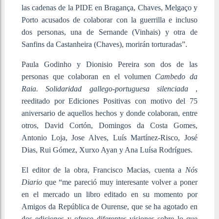
las cadenas de la PIDE en Bragança, Chaves, Melgaço y
Porto acusados ​​de colaborar con la guerrilla e incluso
dos personas, una de Sernande (Vinhais) y otra de
Sanfins da Castanheira (Chaves), morirán torturadas”.
Paula Godinho y Dionisio Pereira son dos de las
personas que colaboran en el volumen
Cambedo da
Raia. Solidaridad gallego-portuguesa silenciada
,
reeditado por Ediciones Positivas con motivo del 75
aniversario de aquellos hechos y donde colaboran, entre
otros, David Cortón, Domingos da Costa Gomes,
Antonio Loja, Jose Alves, Luís Martínez-Risco, José
Dias, Rui Gómez, Xurxo Ayan y Ana Luísa Rodrígues.
El editor de la obra, Francisco Macias, cuenta a
Nós
Diario
que “me pareció muy interesante volver a poner
en el mercado un libro editado en su momento por
Amigos da República de Ourense, que se ha agotado en
dos ediciones y ofrece diferentes visiones sobre lo que