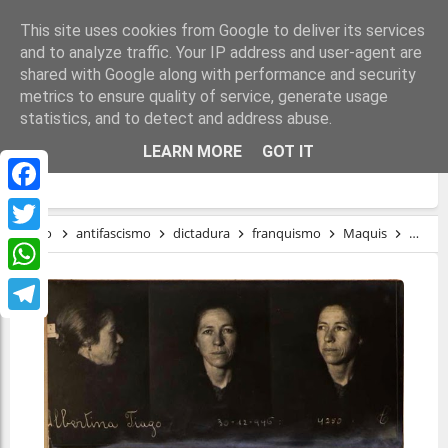
This site uses cookies from Google to deliver its services
and to analyze traffic. Your IP address and user-agent are
shared with Google along with performance and security
metrics to ensure quality of service, generate usage
statistics, and to detect and address abuse.
LA MEMORIA REBELDE DE CAMBEDO A LA
LEARN MORE
GOT IT
INTEMPERIE
Facebook
Inicio
antifascismo
dictadura
franquismo
Maquis
Memor
Twitter
WhatsApp
Telegram