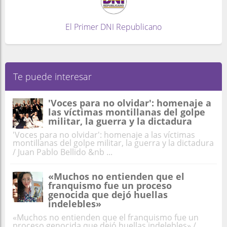
El Primer DNI Republicano
Te puede interesar
'Voces para no olvidar': homenaje a
las víctimas montillanas del golpe
militar, la guerra y la dictadura
'Voces para no olvidar': homenaje a las víctimas
montillanas del golpe militar, la guerra y la dictadura
/ Juan Pablo Bellido &nb ...
«Muchos no entienden que el
franquismo fue un proceso
genocida que dejó huellas
indelebles»
«Muchos no entienden que el franquismo fue un
proceso genocida que dejó huellas indelebles» /