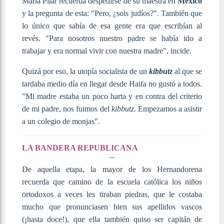
María Pilar recuerda despedirse de su maestra en
México
y la pregunta de esta: "Pero, ¿sois judíos?". También que
lo único que sabía de esa gente era que escribían al
revés. "Para nosotros nuestro padre se había ido a
trabajar y era normal vivir con nuestra madre", incide.
Quizá por eso, la utopía socialista de un
kibbutz
al que se
tardaba medio día en llegar desde Haifa no gustó a todos.
"Mi madre estaba un poco harta y en contra del criterio
de mi padre, nos fuimos del
kibbutz
. Empezamos a asistir
a un colegio de monjas".
LA BANDERA REPUBLICANA
De aquella etapa, la mayor de los Hernandorena
recuerda que camino de la escuela católica los niños
ortodoxos a veces les tiraban piedras, que le costaba
mucho que pronunciasen bien sus apellidos vascos
(¡hasta doce!), que ella también quiso ser capitán de