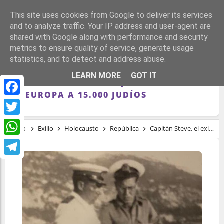
This site uses cookies from Google to deliver its services
and to analyze traffic. Your IP address and user-agent are
shared with Google along with performance and security
metrics to ensure quality of service, generate usage
statistics, and to detect and address abuse.
CAPITÁN STEVE, EL EXILIADO
LEARN MORE
GOT IT
REPUBLICANO VASCO QUE AYUDÓ A HUIR
DE EUROPA A 15.000 JUDÍOS
Facebook
Twitter
Inicio
Exilio
Holocausto
República
Capitán Steve, el exiliado republicano vasco que ayudó a huir de Europa a 15.000 judíos
WhatsApp
Telegram