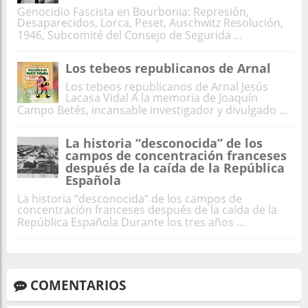
Genocidio Fascista en Bourbonia: Represión,
Desaparecidos, Lorca, Peset, Auschwitz Resolución,
1946, Subcomité del Consejo de Segurida ...
Los tebeos republicanos de Arnal
Los tebeos republicanos de Arnal Jesús
Lacasa Vidal A la memoria de Joaquín
Campo Betés, incansable investigador y divulgado ...
La historia “desconocida” de los
campos de concentración franceses
después de la caída de la República
Española
La historia “desconocida” de los campos de
concentración franceses después de la caída de la
República Española Durante los tres años ...
COMENTARIOS