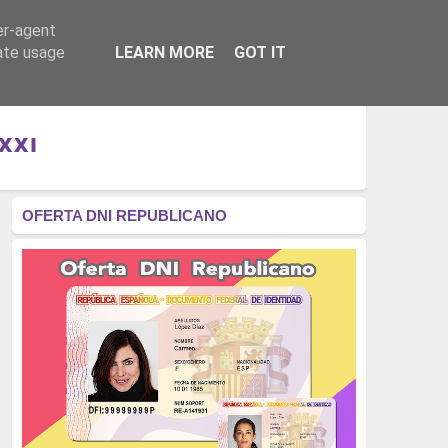
er-agent
RÉGIMEN - MONARQUÍA
CULTURA - LIBROS
rate usage
LEARN MORE
GOT IT
XXI
OFERTA DNI REPUBLICANO