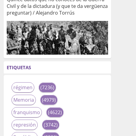
Civil y de la dictadura (y que te da vergüenza
preguntar) / Alejandro Torrús
ETIQUETAS
régimen
(7236)
Memoria
(4979)
franquismo
(4622)
represión
(3742)