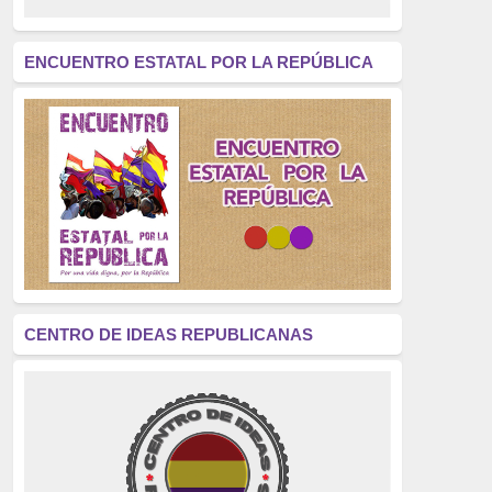
revolución
(312)
América Latina
(305)
ENCUENTRO ESTATAL POR LA REPÚBLICA
Exhumación
(304)
Golpe de Estado
(304)
Brigadas Internacionales
(303)
pensamiento
(294)
Revisionismo
(289)
La Transición
(275)
CENTRO DE IDEAS REPUBLICANAS
presos políticos
(273)
educación pública
(270)
La Izquierda
(260)