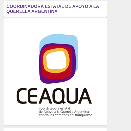
antifascismo
(1006)
COORDINADORA ESTATAL DE APOYO A LA
QUERELLA ARGENTINA
Eventos
(914)
Historia
(752)
Crímenes del franquismo
(721)
dictadura
(699)
Feminismo
(607)
neofranquismo
(567)
Justicia Universal
(527)
Derechos Humanos
(522)
Nacionalcatolicismo
(514)
Exilio
(506)