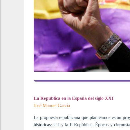
La República en la España del siglo XXI
José Manuel García
La propuesta republicana que planteamos es un proy
históricas: la I y la II República. Épocas y circunst