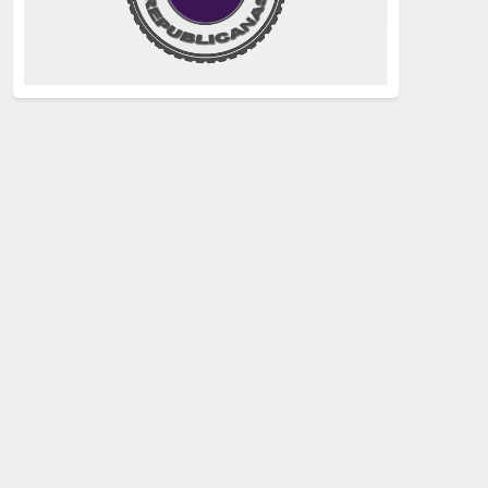
justicia
(258)
Holocausto
(239)
Maquis
(237)
capitalismo
(228)
crisis sanitaria
(228)
Catalunya Proces
(227)
Lucha de clases
(211)
comunismo
(208)
bebés robados
(199)
Imperialismo
(189)
LGTBIQ
(181)