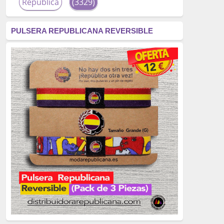
República
(3329)
corrupción
(3266)
PULSERA REPUBLICANA REVERSIBLE
fascismo
(2677)
tardofranquismo
(2320)
Actualidad
(2319)
monarquía
(2253)
borbones
(2176)
Cultura
(2163)
Guerra
(1674)
genocidio
(1234)
mujer
(1070)