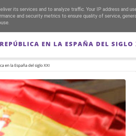
liver its services and to analyze traffic. Your IP address and us
CA
FRANQUISMO
GUERRA DE ESPAÑA
MEMORIA
rmance and security metrics to ensure quality of service, gene
buse.
 REPÚBLICA EN LA ESPAÑA DEL SIGLO 
ca en la España del siglo XXI