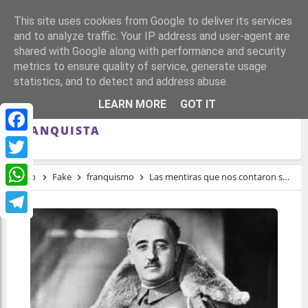
This site uses cookies from Google to deliver its services
and to analyze traffic. Your IP address and user-agent are
shared with Google along with performance and security
metrics to ensure quality of service, generate usage
statistics, and to detect and address abuse.
LAS MENTIRAS QUE NOS CONTARON
LEARN MORE
GOT IT
SOBRE LOS AVANCES DE LA ESPAÑA
FRANQUISTA
Facebook
Twitter
Inicio
Fake
franquismo
Las mentiras que nos contaron sobre los avances de la España franquista
WhatsApp
Telegram