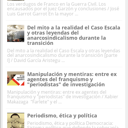
Los verdugos de Franco en la Guerra Civil. Los
encausados por el juez Garzón y conclusiones / José
Luis Garrot Garrot En la mayor ...
Del mito a la realidad el Caso Escala
y otras leyendas del
anarcosindicalismo durante la
transición
Del mito a la realidad el Caso Escala y otras leyendas
del anarcosindicalismo durante la transición [parte
I] / David García Aristegu ...
Manipulación y mentiras: entre ex
agentes del franquismo y
"periodistas" de investigación
Manipulación y mentiras: entre ex agentes del
franquismo y "periodistas" de investigación / Xabier
Makazaga "Farlete" y el ...
Periodismo, ética y política
Periodismo, ética y política Democracia:
Sistema político que defiende la soberanía