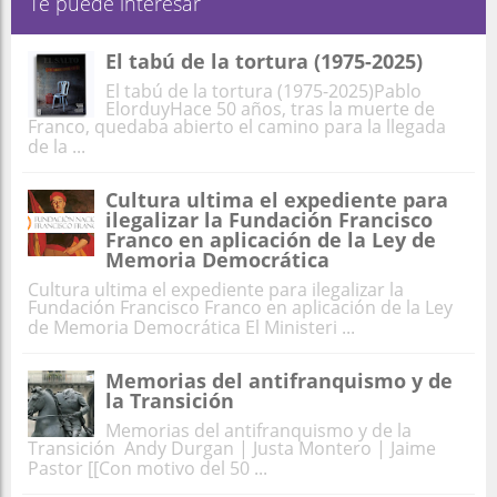
Te puede interesar
El tabú de la tortura (1975-2025)
El tabú de la tortura (1975-2025)Pablo
ElorduyHace 50 años, tras la muerte de
Franco, quedaba abierto el camino para la llegada
de la ...
Cultura ultima el expediente para
ilegalizar la Fundación Francisco
Franco en aplicación de la Ley de
Memoria Democrática
Cultura ultima el expediente para ilegalizar la
Fundación Francisco Franco en aplicación de la Ley
de Memoria Democrática El Ministeri ...
Memorias del antifranquismo y de
la Transición
Memorias del antifranquismo y de la
Transición Andy Durgan | Justa Montero | Jaime
Pastor [[Con motivo del 50 ...