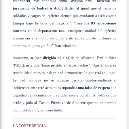
Wehrmacht, más conocida como División Azul, "hicieron un
juramento de lealtad a Adolf Hitler
al igual que el resto de
soldados y cargos del ejército alemán que ayudaron a esclavizar a
Europa bajo la bota del nazismo". "Para
los 93 albaceteños
muertos
en la deportación nazi, cualquier unidad del ejército
alemán era el símbolo de dolor y de esclavitud de millones de
hombres, mujeres y niños", han señalado.
Asimismo,
se han dirigido al alcalde
de Albacete, Emilio Sáez
(PSOE), para que "tome partido en estos hechos". "Apelamos a su
sensibilidad, pues es la dignidad democrática lo que está en juego.
Le pedimos que no se muestre pasivo, condescendiente o
indiferente ante este acto, pues supondría
una falta de respeto
a la
dignidad democrática de los ciudadanos y por ello le pedimos que
actúe y pida al Casino Primitivo de Albacete que no se permita
dicho coloquio", han concluido.
LA CONFERENCIA