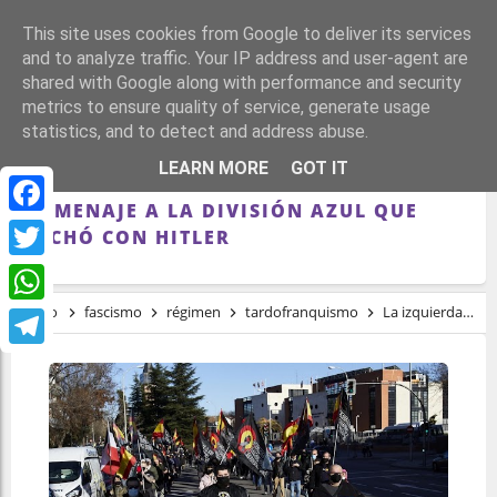
This site uses cookies from Google to deliver its services
and to analyze traffic. Your IP address and user-agent are
shared with Google along with performance and security
metrics to ensure quality of service, generate usage
statistics, and to detect and address abuse.
LA IZQUIERDA Y MEMORIALISTAS DE
LEARN MORE
GOT IT
ALBACETE SE MOVILIZAN CONTRA UN
HOMENAJE A LA DIVISIÓN AZUL QUE
Facebook
LUCHÓ CON HITLER
Twitter
Inicio
fascismo
régimen
tardofranquismo
La izquierda y memorialistas de Albacete se movilizan contra un homenaje a la División Azul que luchó con Hitler
WhatsApp
Telegram