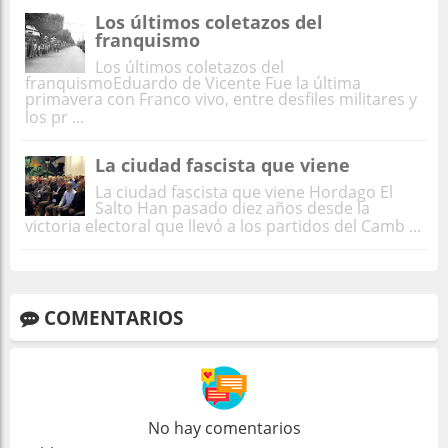
Los últimos coletazos del
franquismo
Los últimos coletazos del
franquismoEduardo de Vicente Fue la última
primavera con Franco vivo, entre desfiles militares y
los pr ...
La ciudad fascista que viene
La ciudad fascista que viene Hordago El
Salto Han pasado diez años desde la
victoria electoral que llevó a los partidos del Camb ...
COMENTARIOS
No hay comentarios