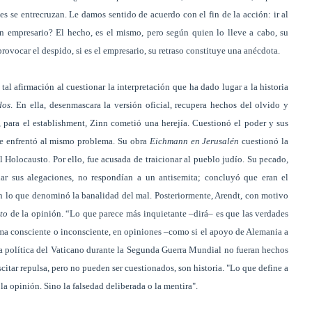
es se entrecruzan. Le damos sentido de acuerdo con el fin de la acción: ir al
un empresario? El hecho, es el mismo, pero según quien lo lleve a cabo, su
provocar el despido, si es el empresario, su retraso constituye una anécdota.
tal afirmación al cuestionar la interpretación que ha dado lugar a la historia
dos
. En ella, desenmascara la versión oficial, recupera hechos del olvido y
 para el establishment, Zinn cometió una herejía. Cuestionó el poder y sus
 se enfrentó al mismo problema. Su obra
Eichmann en Jerusalén
cuestionó la
Holocausto. Por ello, fue acusada de traicionar al pueblo judío. Su pecado,
ar sus alegaciones, no respondían a un antisemita; concluyó que eran el
en lo que denominó la banalidad del mal. Posteriormente, Arendt, con motivo
cto
de la opinión. “Lo que parece más inquietante –dirá– es que las verdades
ma consciente o inconsciente, en opiniones –como si el apoyo de Alemania a
o la política del Vaticano durante la Segunda Guerra Mundial no fueran hechos
itar repulsa, pero no pueden ser cuestionados, son historia. "Lo que define a
i la opinión. Sino la falsedad deliberada o la mentira".