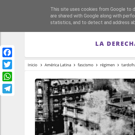
This site uses cookies from Google to de
PORTADA
REPÚBLI
are shared with Google along with perfo
statistics, and to detect and address a
LA DERECH
Facebook
Inicio
América Latina
fascismo
régimen
tardof
Twitter
WhatsApp
Telegram