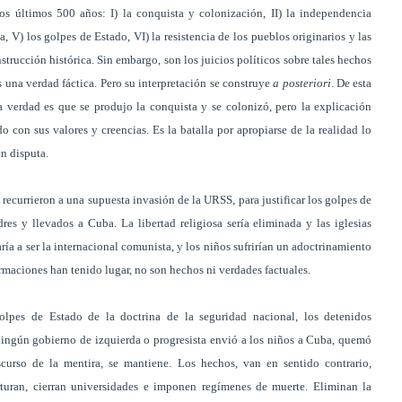
s últimos 500 años: I) la conquista y colonización, II) la independencia
a, V) los golpes de Estado, VI) la resistencia de los pueblos originarios y las
strucción histórica. Sin embargo, son los juicios políticos sobre tales hechos
 una verdad fáctica. Pero su interpretación se construye
a posteriori
. De esta
 verdad es que se produjo la conquista y se colonizó, pero la explicación
con sus valores y creencias. Es la batalla por apropiarse de la realidad lo
en disputa.
s recurrieron a una supuesta invasión de la URSS, para justificar los golpes de
res y llevados a Cuba. La libertad religiosa sería eliminada y las iglesias
ía a ser la internacional comunista, y los niños sufrirían un adoctrinamiento
irmaciones han tenido lugar, no son hechos ni verdades factuales.
olpes de Estado de la doctrina de la seguridad nacional, los detenidos
 ningún gobierno de izquierda o progresista envió a los niños a Cuba, quemó
iscurso de la mentira, se mantiene. Los hechos, van en sentido contrario,
orturan, cierran universidades e imponen regímenes de muerte. Eliminan la