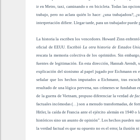
ir en Metro, taxi, caminando o en bicicleta. Todas las opcion
trabajo, pero no aclara quién lo hace: ¿una trabajadora?, ¿
interpretación difiere. Llegar tarde, para un trabajador puede 
La historia la escriben los vencedores. Howard Zinn enfrentó 
oficial de EEUU. Escribió
La otra historia de Estados Uni
rescata la memoria colectiva de los oprimidos. Sin embargo,
fuentes de legitimación. En esta dirección, Hannah Arendt,
explicación del sionismo al papel jugado por Eichmann en el 
señalar que los hechos imputados a Eichmann, tras escuch
resultado de una lógica perversa, sus crímenes se fundaban 
de la guerra de Vietnam, propuso diferenciar la verdad
de fa
factuales incómodas (…) son a menudo transformadas, de for
Hitler, la caída de Francia ante el ejército alemán en 1940 
históricos sino un asunto de opinión”. Los hechos pueden susc
la verdad factual es que su opuesto no es el error, la ilusión n