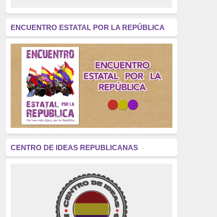
revolución
(312)
América Latina
(305)
ENCUENTRO ESTATAL POR LA REPÚBLICA
Exhumación
(304)
Golpe de Estado
(304)
Brigadas Internacionales
(303)
pensamiento
(294)
Revisionismo
(289)
La Transición
(275)
CENTRO DE IDEAS REPUBLICANAS
presos políticos
(273)
educación pública
(270)
La Izquierda
(260)