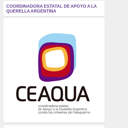
antifascismo
(1006)
COORDINADORA ESTATAL DE APOYO A LA
QUERELLA ARGENTINA
Eventos
(914)
Historia
(752)
Crímenes del franquismo
(721)
dictadura
(699)
Feminismo
(607)
neofranquismo
(567)
Justicia Universal
(527)
Derechos Humanos
(522)
Nacionalcatolicismo
(514)
Exilio
(506)