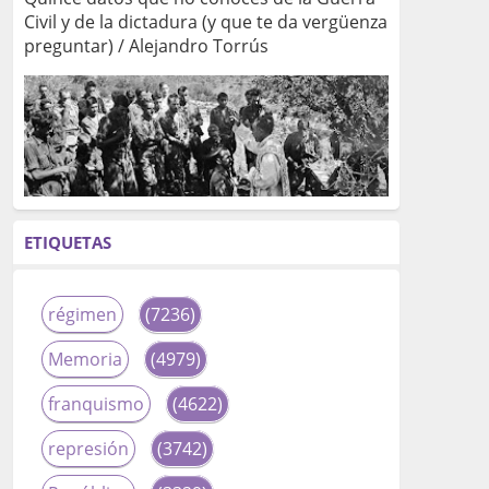
Civil y de la dictadura (y que te da vergüenza
preguntar) / Alejandro Torrús
ETIQUETAS
régimen
(7236)
Memoria
(4979)
franquismo
(4622)
represión
(3742)