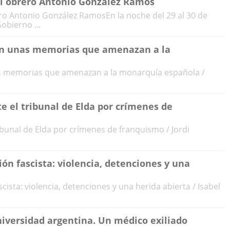
del obrero Antonio González Ramos
ero Antonio González RamosEn la noche del 29 al 30 de
obierno ...
 en unas memorias que amenazan a la
as memorias que amenazan a la monarquía española /
te el tribunal de Elda por crímenes de
ribunal de Elda por crímenes de franquismo / Jordi
ón fascista: violencia, detenciones y una
cista: violencia, detenciones y una herida abierta / Isabel
universidad argentina. Un médico exiliado