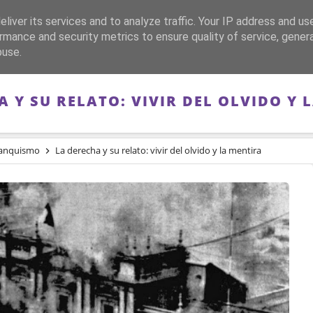
liver its services and to analyze traffic. Your IP address and us
CA
FRANQUISMO
GUERRA DE ESPAÑA
MEMORIA
rmance and security metrics to ensure quality of service, gene
buse.
A Y SU RELATO: VIVIR DEL OLVIDO Y 
ranquismo
La derecha y su relato: vivir del olvido y la mentira