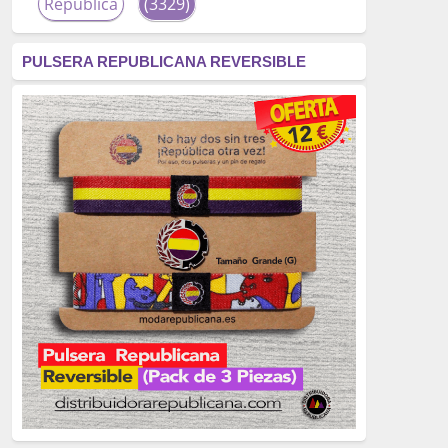
República
(3329)
corrupción
(3266)
PULSERA REPUBLICANA REVERSIBLE
fascismo
(2677)
tardofranquismo
(2320)
Actualidad
(2319)
monarquía
(2253)
borbones
(2176)
Cultura
(2163)
Guerra
(1674)
genocidio
(1234)
mujer
(1070)