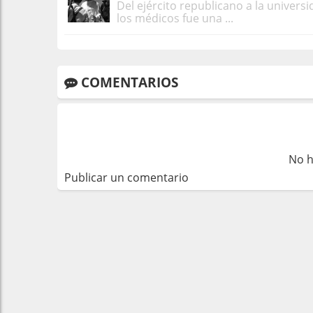
Del ejército republicano a la univer
los médicos fue una ...
COMENTARIOS
No h
Publicar un comentario