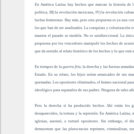
En América Latina hay hechos que marcan la historia de lo
política, III) la revolución mexicana, IV) la revolución cuban
luchas feministas. Hay más, pero esta propuesta es ya una con
los que han de ser analizados. La conquista y colonización es
manera el pasado se modela. No es unidireccional. La única
propuesta por los vencedores manipuló los hechos de acuerdo 
que da sentido al relato histórico de los hechos y lo que está 
En tiempos de la
guerra fría
, la derecha y las fuerzas armada
Estado. En su relato, los hijos serían arrancados de sus mad
quemadas. Los opositores eliminados, el himno nacional pasar
ideológico para separarlos de sus padres. Ninguna de tales af
Pero la derecha sí ha producido hechos. Ahí están los g
desaparecidos, la tortura y la represión. En América Latina,
iglesias, asesinó, o torturó opositores. Sin embargo, el d
demuestran que las plutocracias reprimen, criminalizan, t