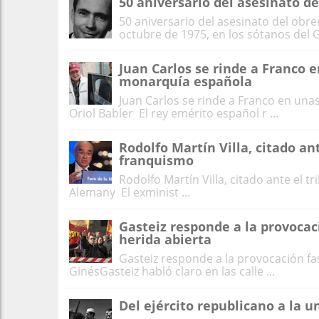
50 aniversario del asesinato 
50 aniversario del asesinato del obr
octubre de 1975, en los sótanos del G
Juan Carlos se rinde a Franco
monarquía española
Juan Carlos se rinde a Franco en un
Oriol Babler El rey emérito español r ...
Rodolfo Martín Villa, citado an
franquismo
Rodolfo Martín Villa, citado ante el t
Alemany El exminist ...
Gasteiz responde a la provocaci
herida abierta
Gasteiz responde a la provocación fas
GinésGasteiz habló claro en las calle ...
Del ejército republicano a la 