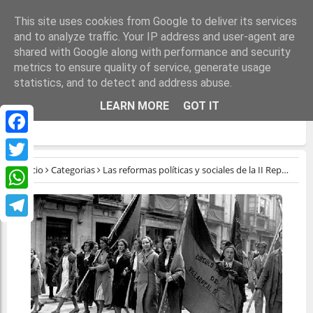
This site uses cookies from Google to deliver its services
and to analyze traffic. Your IP address and user-agent are
shared with Google along with performance and security
metrics to ensure quality of service, generate usage
statistics, and to detect and address abuse.
LAS REFORMAS POLÍTICAS Y SOCIALES DE
LEARN MORE
GOT IT
LA II REPÚBLICA
Facebook
Inicio
Categorias
Las reformas políticas y sociales de la II República
Twitter
WhatsApp
Telegram