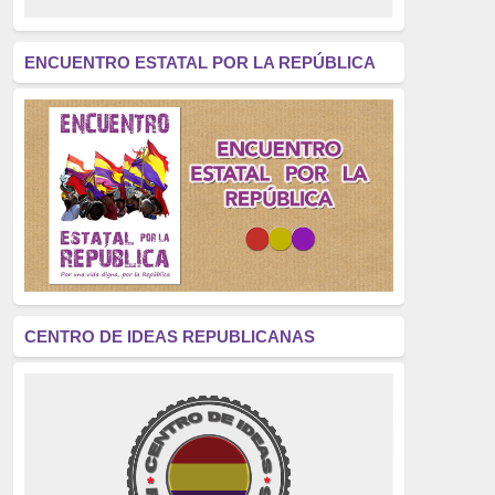
revolución
(312)
América Latina
(305)
ENCUENTRO ESTATAL POR LA REPÚBLICA
Exhumación
(304)
Golpe de Estado
(304)
Brigadas Internacionales
(303)
pensamiento
(294)
Revisionismo
(289)
La Transición
(275)
CENTRO DE IDEAS REPUBLICANAS
presos políticos
(273)
educación pública
(270)
La Izquierda
(260)