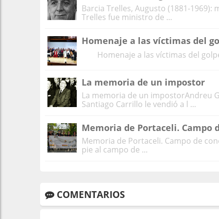
Barcia Trelles, Augusto (1881-1969): 
Trelles fue ministro de ...
Homenaje a las víctimas del gol
Homenaje a las víctimas del golpe mi
La memoria de un impostor
La memoria de un impostorAndreu Ga
Santiago Carrillo le vendió a l ...
Memoria de Portaceli. Campo 
Memoria de Portaceli. Campo de conce
pie al campo de ...
COMENTARIOS