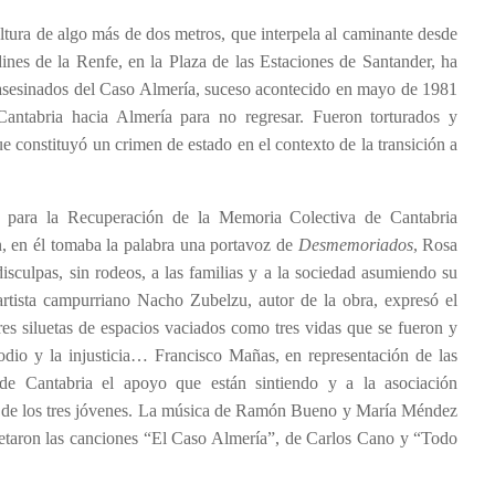
ltura de algo más de dos metros, que interpela al caminante desde
ines de la Renfe, en la Plaza de las Estaciones de Santander, ha
s asesinados del Caso Almería, suceso acontecido en mayo de 1981
 Cantabria hacia Almería para no regresar. Fueron torturados y
ue constituyó un crimen de estado en el contexto de la transición a
 para la Recuperación de la Memoria Colectiva de Cantabria
 en él tomaba la palabra una portavoz de
Desmemoriados
, Rosa
isculpas, sin rodeos, a las familias y a la sociedad asumiendo su
artista campurriano Nacho Zubelzu, autor de la obra, expresó el
tres siluetas de espacios vaciados como tres vidas que se fueron y
 odio y la injusticia… Francisco Mañas, en representación de las
s de Cantabria el apoyo que están sintiendo y a la asociación
a de los tres jóvenes. La música de Ramón Bueno y María Méndez
rpretaron las canciones “El Caso Almería”, de Carlos Cano y “Todo