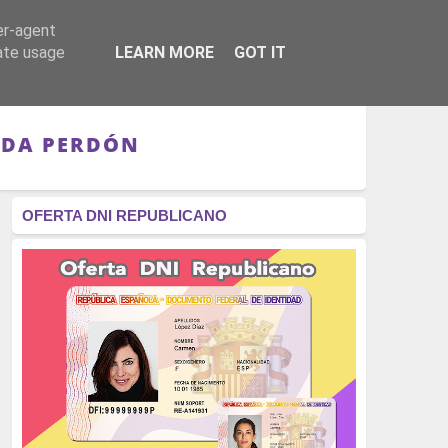
er-agent
RÉGIMEN - MONARQUÍA
CULTURA - LIBROS
rate usage
LEARN MORE
GOT IT
IDA PERDÓN
OFERTA DNI REPUBLICANO