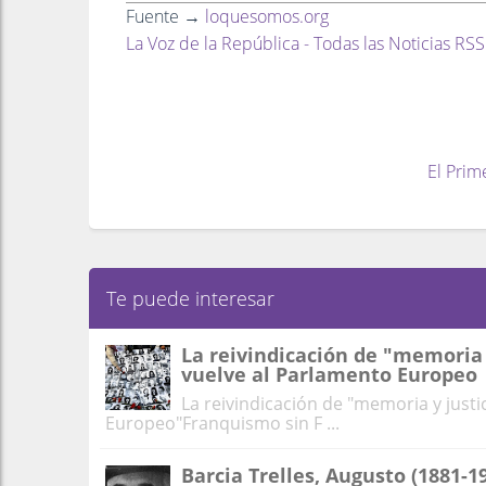
Fuente →
loquesomos.org
La Voz de la República - Todas las Noticias RSS
El Prim
Te puede interesar
La reivindicación de "memoria 
vuelve al Parlamento Europeo
La reivindicación de "memoria y justi
Europeo"Franquismo sin F ...
Barcia Trelles, Augusto (1881-1