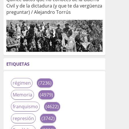
Civil y de la dictadura (y que te da vergüenza
preguntar) / Alejandro Torrús
ETIQUETAS
régimen
(7236)
Memoria
(4979)
franquismo
(4622)
represión
(3742)