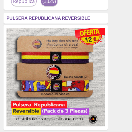
República
(3329)
corrupción
(3266)
PULSERA REPUBLICANA REVERSIBLE
fascismo
(2677)
tardofranquismo
(2320)
Actualidad
(2319)
monarquía
(2253)
borbones
(2176)
Cultura
(2163)
Guerra
(1674)
genocidio
(1234)
mujer
(1070)