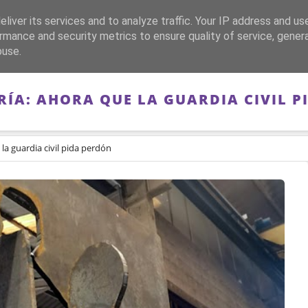
liver its services and to analyze traffic. Your IP address and us
CA
FRANQUISMO
GUERRA DE ESPAÑA
MEMORIA
rmance and security metrics to ensure quality of service, gene
buse.
ÍA: AHORA QUE LA GUARDIA CIVIL P
la guardia civil pida perdón