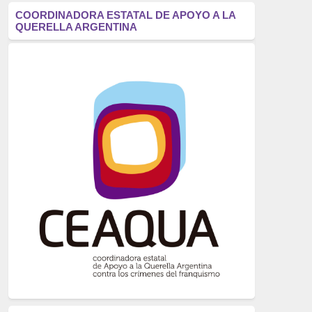
antifascismo
(1006)
COORDINADORA ESTATAL DE APOYO A LA
QUERELLA ARGENTINA
Eventos
(914)
Historia
(752)
Crímenes del franquismo
(721)
dictadura
(699)
Feminismo
(607)
neofranquismo
(567)
Justicia Universal
(527)
Derechos Humanos
(522)
Nacionalcatolicismo
(514)
Exilio
(506)