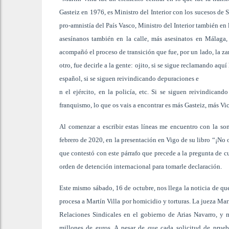
Gasteiz en 1976, es Ministro del Interior con los sucesos de 
pro-amnistía del País Vasco, Ministro del Interior también e
asesínanos también en la calle, más asesinatos en Málaga, 
acompañó el proceso de transición que fue, por un lado, la z
otro, fue decirle a la gente: ojito, si se sigue reclamando aq
español, si se siguen reivindicando depuraciones e
n el ejército, en la policía, etc. Si se siguen reivindica
franquismo, lo que os vais a encontrar es más Gasteiz, más Vi
Al comenzar a escribir estas líneas me encuentro con la so
febrero de 2020, en la presentación en Vigo de su libro “¡No
que contestó con este párrafo que precede a la pregunta de c
orden de detención internacional para tomarle declaración.
Este mismo sábado, 16 de octubre, nos llega la noticia de qu
procesa a Martín Villa por homicidio y torturas. La jueza Ma
Relaciones Sindicales en el gobierno de Arias Navarro, y m
millones de euros. A pesar de que cada solicitud de prue