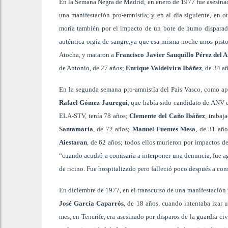
En la Semana Negra de Madrid, en enero de 1977 fue asesina
una manifestación pro-amnistía; y en al día siguiente, en o
moría también por el impacto de un bote de humo disparado
auténtica orgía de sangre,ya que esa misma noche unos pistol
Atocha, y mataron a
Francisco Javier Sauquillo Pérez del A
de Antonio, de 27 años;
Enrique Valdelvira Ibáñez
, de 34 a
En la segunda semana pro-amnistía del País Vasco, como apu
Rafael Gómez Jauregui
, que había sido candidato de ANV e
ELA-STV, tenía 78 años;
Clemente del Caño Ibáñez
, trabaj
Santamaría
, de 72 años;
Manuel Fuentes Mesa
, de 31 añ
Aiestaran
, de 62 años; todos ellos murieron por impactos de
“cuando acudió a comisaría a interponer una denuncia, fue a
de ricino. Fue hospitalizado pero falleció poco después a con
En diciembre de 1977, en el transcurso de una manifestación 
José García Caparrós
, de 18 años, cuando intentaba izar 
mes, en Tenerife, era asesinado por disparos de la guardia civ