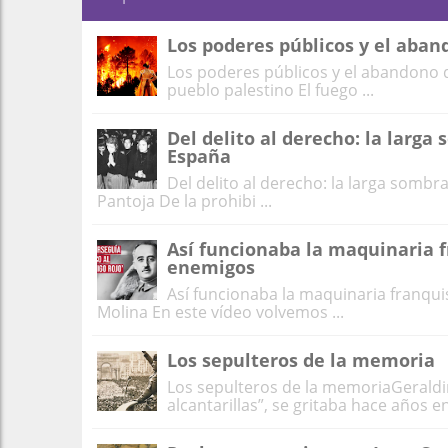
Los poderes públicos y el aban
Los poderes públicos y el abandono d
pueblo palestino El fuego ...
Del delito al derecho: la larga
España
Del delito al derecho: la larga sombr
Pantoja De la prohibi ...
Así funcionaba la maquinaria f
enemigos
Así funcionaba la maquinaria franqui
Molina En este vídeo volvemos ...
Los sepulteros de la memoria
Los sepulteros de la memoriaGeraldina
alcantarillas”, se gritaba hace años en 