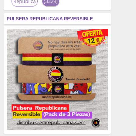
República
(3329)
corrupción
(3266)
PULSERA REPUBLICANA REVERSIBLE
fascismo
(2677)
tardofranquismo
(2320)
Actualidad
(2319)
monarquía
(2253)
borbones
(2176)
Cultura
(2163)
Guerra
(1674)
genocidio
(1234)
mujer
(1070)