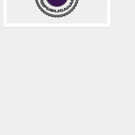
justicia
(258)
Holocausto
(239)
Maquis
(237)
capitalismo
(228)
crisis sanitaria
(228)
Catalunya Proces
(227)
Lucha de clases
(211)
comunismo
(208)
bebés robados
(199)
Imperialismo
(189)
LGTBIQ
(181)