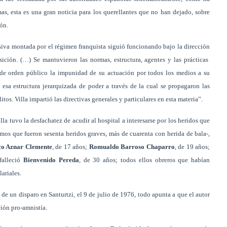
, esta es una gran noticia para los querellantes que no han dejado, sobre
ón.
esiva montada por el régimen franquista siguió funcionando bajo la dirección
sición. (…) Se mantuvieron las normas, estructura, agentes y las prácticas
s de orden público la impunidad de su actuación por todos los medios a su
esa estructura jerarquizada de poder a través de la cual se propagaron las
itos. Villa impartió las directivas generales y particulares en esta materia”.
a tuvo la desfachatez de acudir al hospital a interesarse por los heridos que
os que fueron sesenta heridos graves, más de cuarenta con herida de bala-,
co Aznar Clemente
, de 17 años;
Romualdo Barroso Chaparro
, de 19 años;
falleció
Bienvenido Pereda
, de 30 años; todos ellos obreros que habían
ariales.
 de un disparo en Santurtzi, el 9 de julio de 1976, todo apunta a que el autor
ción pro-amnistía.