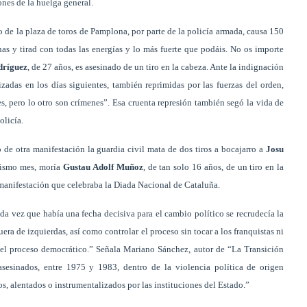
nes de la huelga general.
jo de la plaza de toros de Pamplona, por parte de la policía armada, causa 150
as y tirad con todas las energías y lo más fuerte que podáis. No os importe
ríguez
, de 27 años, es asesinado de un tiro en la cabeza. Ante la indignación
zadas en los días siguientes, también reprimidas por las fuerzas del orden,
res, pero lo otro son crímenes”. Esa cruenta represión también segó la vida de
olicía.
 de otra manifestación la guardia civil mata de dos tiros a bocajarro a
Josu
 mismo mes, moría
Gustau Adolf Muñoz
, de tan solo 16 años, de un tiro en la
 manifestación que celebraba la Diada Nacional de Cataluña.
a vez que había una fecha decisiva para el cambio político se recrudecía la
fuera de izquierdas, así como controlar el proceso sin tocar a los franquistas ni
ar el proceso democrático.” Señala Mariano Sánchez, autor de “La Transición
asesinados, entre 1975 y 1983, dentro de la violencia política de origen
s, alentados o instrumentalizados por las instituciones del Estado.”