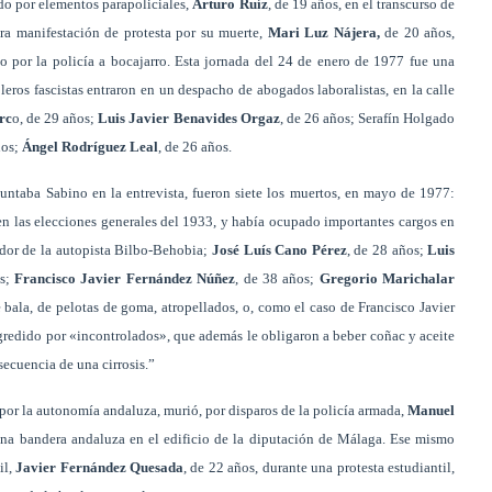
do por elementos parapoliciales,
Arturo Ruíz
, de 19 años, en el transcurso de
tra manifestación de protesta por su muerte,
Mari Luz Nájera,
de 20 años,
 por la policía a bocajarro. Esta jornada del 24 de enero de 1977 fue una
eros fascistas entraron en un despacho de abogados laboralistas, en la calle
rc
o, de 29 años;
Luis Javier Benavides Orgaz
, de 26 años; Serafín Holgado
ños;
Ángel Rodríguez Leal
, de 26 años.
ntaba Sabino en la entrevista, fueron siete los muertos, en mayo de 1977:
n las elecciones generales del 1933, y había ocupado importantes cargos en
ador de la autopista Bilbo-Behobia;
José Luís Cano Pérez
, de 28 años;
Luis
os;
Francisco Javier Fernández Núñez
, de 38 años;
Gregorio Marichalar
 bala, de pelotas de goma, atropellados, o, como el caso de Francisco Javier
gredido por «incontrolados», que además le obligaron a beber coñac y aceite
secuencia de una cirrosis.”
por la autonomía andaluza, murió, por disparos de la policía armada,
Manuel
una bandera andaluza en el edificio de la diputación de Málaga. Ese mismo
il,
Javier Fernández Quesada
, de 22 años, durante una protesta estudiantil,