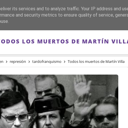
liver its services and to analyze traffic. Your IP address and us
CA
FRANQUISMO
GUERRA DE ESPAÑA
MEMORIA
rmance and security metrics to ensure quality of service, gene
buse.
TODOS LOS MUERTOS DE MARTÍN VILL
en
represión
tardofranquismo
Todos los muertos de Martín Villa