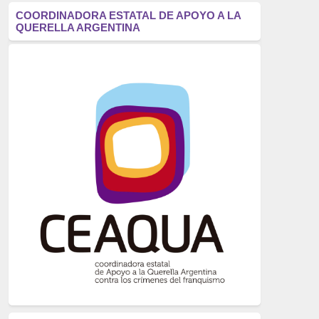
antifascismo
(1006)
COORDINADORA ESTATAL DE APOYO A LA
QUERELLA ARGENTINA
Eventos
(914)
Historia
(752)
Crímenes del franquismo
(721)
dictadura
(699)
Feminismo
(607)
neofranquismo
(567)
Justicia Universal
(527)
Derechos Humanos
(522)
Nacionalcatolicismo
(514)
Exilio
(506)