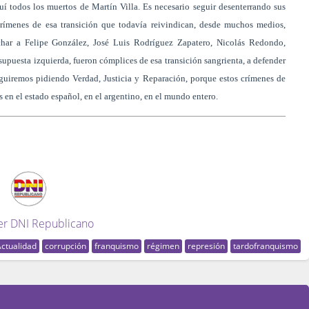
uí todos los muertos de Martín Villa. Es necesario seguir desenterrando sus
ímenes de esa transición que todavía reivindican, desde muchos medios,
char a Felipe González, José Luis Rodríguez Zapatero, Nicolás Redondo,
upuesta izquierda, fueron cómplices de esa transición sangrienta, a defender
eguiremos pidiendo Verdad, Justicia y Reparación, porque estos crímenes de
 en el estado español, en el argentino, en el mundo entero.
er DNI Republicano
Actualidad
corrupción
franquismo
régimen
represión
tardofranquismo