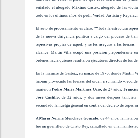
señalado el abogado Máximo Castex, abogado de las víctimas
todo en los últimos años, de pedir Verdad, Justicia y Reparaci
El auto de procesamiento es claro: ““Toda la estructura repr
de la nueva dirigencia política a cargo del proceso de tran
represivas propias de aquél, y se les aseguró a las fuerza
alcance. Martín Villa ocupó una posición preponderante en 
órdenes hacia quienes resultaron ejecutores directos de los del
En la masacre de Gasteiz, en marzo de 1976, donde Martín Vill
habían provocado las fuerzas del orden a su mando –recordem
murieron
Pedro María Martínez Ocio
, de 27 años;
Francis
José Castillo
, de 32 años; y dos meses después también 
secundado la huelga general en contra del decreto de topes sal
A
María Norma Menchaca Gonzalo
, de 44 años, la mataron
fue un guerrillero de Cristo Rey, camuflado en una manifesta