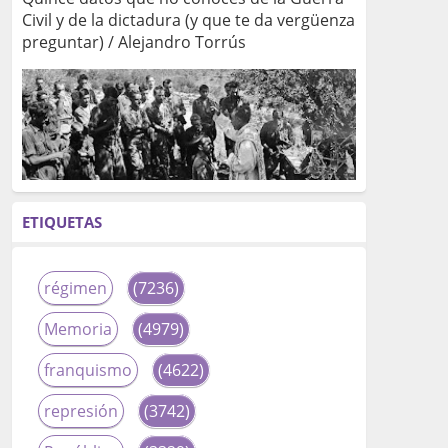
Civil y de la dictadura (y que te da vergüenza
preguntar) / Alejandro Torrús
ETIQUETAS
régimen
(7236)
Memoria
(4979)
franquismo
(4622)
represión
(3742)