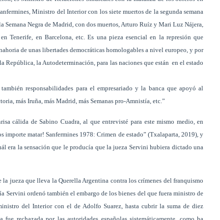
Sanfermines, Ministro del Interior con los siete muertos de la segunda semana
n la Semana Negra de Madrid, con dos muertos, Arturo Ruíz y Mari Luz Nájera,
en Tenerife, en Barcelona, etc. Es una pieza esencial en la represión que
anahoria de unas libertades democráticas homologables a nivel europeo, y por
uí la República, la Autodeterminación, para las naciones que están en el estado
ndo también responsabilidades para el empresariado y la banca que apoyó al
ctoria, más Iruña, más Madrid, más Semanas pro-Amnistía, etc.”
nrisa cálida de Sabino Cuadra, al que entrevisté para este mismo medio, en
 os importe matar! Sanfermines 1978: Crimen de estado” (Txalaparta, 2019), y
uál era la sensación que le producía que la jueza Servini hubiera dictado una
e la jueza que lleva la Querella Argentina contra los crímenes del franquismo
ría Servini ordenó también el embargo de los bienes del que fuera ministro de
inistro del Interior con el de Adolfo Suarez, hasta cubrir la suma de diez
ba fue rechazada por las autoridades españolas sistemáticamente, como ha