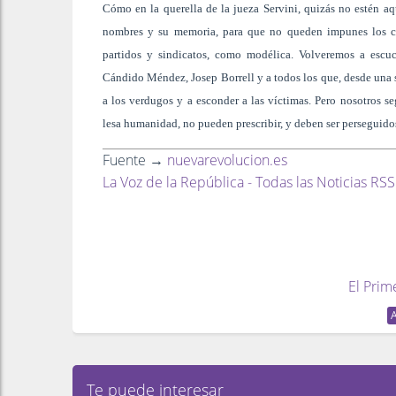
Cómo en la querella de la jueza Servini, quizás no estén aq
nombres y su memoria, para que no queden impunes los cr
partidos y sindicatos, como modélica. Volveremos a escu
Cándido Méndez, Josep Borrell y a todos los que, desde una s
a los verdugos y a esconder a las víctimas. Pero nosotros s
lesa humanidad, no pueden prescribir, y deben ser perseguidos
Fuente →
nuevarevolucion.es
La Voz de la República - Todas las Noticias RSS
El Prim
Te puede interesar