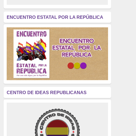
revolución
(312)
América Latina
(305)
ENCUENTRO ESTATAL POR LA REPÚBLICA
Exhumación
(304)
Golpe de Estado
(304)
Brigadas Internacionales
(303)
pensamiento
(294)
Revisionismo
(289)
La Transición
(275)
CENTRO DE IDEAS REPUBLICANAS
presos políticos
(273)
educación pública
(270)
La Izquierda
(260)