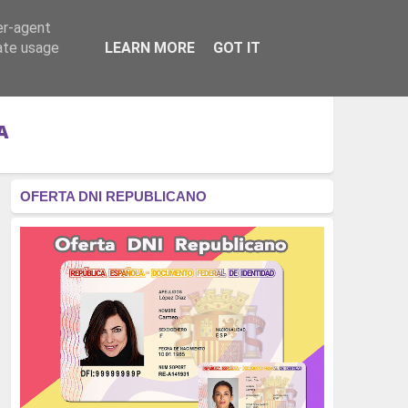
er-agent
RÉGIMEN - MONARQUÍA
CULTURA - LIBROS
rate usage
LEARN MORE
GOT IT
A
OFERTA DNI REPUBLICANO