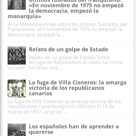
«En noviembre de 1975 no empezó
la democracia, empezó la
monarquía»
Aroa Moreno escribe sobre los últimos fusilados del
franquismo: «En noviembre de 1975 no empezó la
democracia, empezó la ...
Relato de un golpe de Estado
Relato de un golpe de Estado Víctor
Arrogante Retomemos el relato tal como
sucedió. Sin tener tod ...
La fuga de Villa Cisneros: la amarga
victoria de los republicanos
canarios
La fuga de Villa Cisneros: la amarga victoria de los
republicanos canariosAgustín Monzón El 14 de
marzo de 1937, un grup ...
Los españoles han de aprender a
quererse