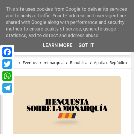
This site uses cookies from Google to deliver its services
and to analyze traffic. Your IP address and user-agent are
shared with Google along with performance and security
metrics to ensure quality of service, generate usage
statistics, and to detect and address abuse.
APATÍA O REPÚBLICA
LEARN MORE
GOT IT
Facebook
Inicio
Eventos
monarquía
República
Apatía o República
Twitter
WhatsApp
Telegram