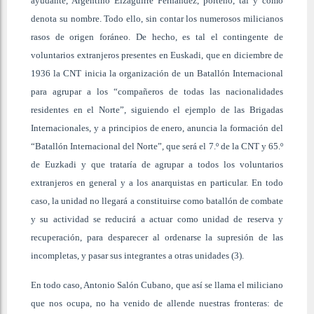
ayudante, Argentino Eizaguirre Fernández, porteño, tal y como
denota su nombre. Todo ello, sin contar los numerosos milicianos
rasos de origen foráneo. De hecho, es tal el contingente de
voluntarios extranjeros presentes en Euskadi, que en diciembre de
1936 la CNT inicia la organización de un Batallón Internacional
para agrupar a los “compañeros de todas las nacionalidades
residentes en el Norte”, siguiendo el ejemplo de las Brigadas
Internacionales, y a principios de enero, anuncia la formación del
“Batallón Internacional del Norte”, que será el 7.º de la CNT y 65.º
de Euzkadi y que trataría de agrupar a todos los voluntarios
extranjeros en general y a los anarquistas en particular. En todo
caso, la unidad no llegará a constituirse como batallón de combate
y su actividad se reducirá a actuar como unidad de reserva y
recuperación, para desparecer al ordenarse la supresión de las
incompletas, y pasar sus integrantes a otras unidades (3).
En todo caso, Antonio Salón Cubano,
que así se llama el miliciano
que nos ocupa, no ha venido de allende nuestras fronteras: de