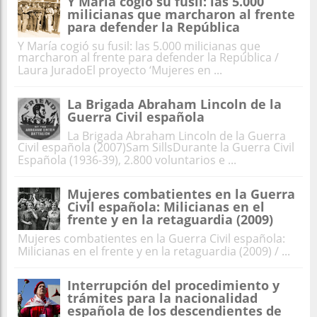
Y María cogió su fusil: las 5.000
milicianas que marcharon al frente
para defender la República
Y María cogió su fusil: las 5.000 milicianas que
marcharon al frente para defender la República /
Laura JuradoEl proyecto ‘Mujeres en ...
La Brigada Abraham Lincoln de la
Guerra Civil española
La Brigada Abraham Lincoln de la Guerra
Civil española (2007)Sam SillsDurante la Guerra Civil
Española (1936-39), 2.800 voluntarios e ...
Mujeres combatientes en la Guerra
Civil española: Milicianas en el
frente y en la retaguardia (2009)
Mujeres combatientes en la Guerra Civil española:
Milicianas en el frente y en la retaguardia (2009) / ...
Interrupción del procedimiento y
trámites para la nacionalidad
española de los descendientes de