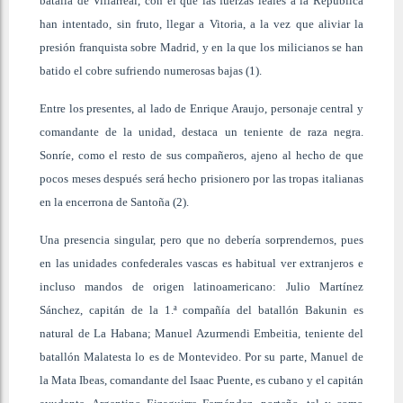
batalla de Villarreal, con el que las fuerzas leales a la República
han intentado, sin fruto, llegar a Vitoria, a la vez que aliviar la
presión franquista sobre Madrid, y en la que los milicianos se han
batido el cobre sufriendo numerosas bajas (1).
Entre los presentes, al lado de Enrique Araujo, personaje central y
comandante de la unidad, destaca un teniente de raza negra.
Sonríe, como el resto de sus compañeros, ajeno al hecho de que
pocos meses después será hecho prisionero por las tropas italianas
en la encerrona de Santoña (2).
Una presencia singular, pero que no debería sorprendernos, pues
en las unidades confederales vascas es habitual ver extranjeros e
incluso mandos de origen latinoamericano: Julio Martínez
Sánchez, capitán de la 1.ª compañía del batallón Bakunin es
natural de La Habana; Manuel Azurmendi Embeitia, teniente del
batallón Malatesta lo es de Montevideo. Por su parte, Manuel de
la Mata Ibeas, comandante del Isaac Puente, es cubano y el capitán