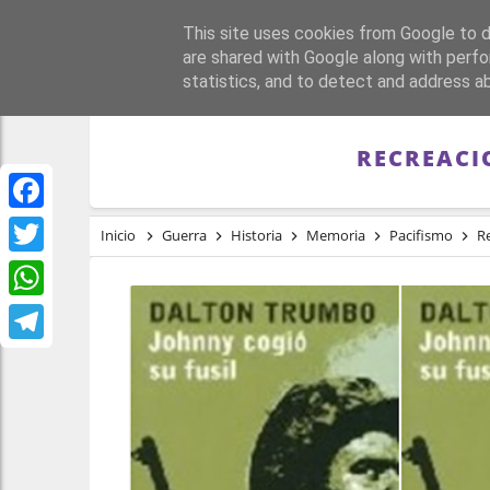
This site uses cookies from Google to de
PORTADA
REPÚBLI
are shared with Google along with perfo
statistics, and to detect and address a
RECREACI
Facebook
Inicio
Guerra
Historia
Memoria
Pacifismo
R
Twitter
WhatsApp
Telegram