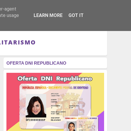
er-agent
RÉGIMEN - MONARQUÍA
CULTURA - LIBROS
rate usage
LEARN MORE
GOT IT
LITARISMO
OFERTA DNI REPUBLICANO