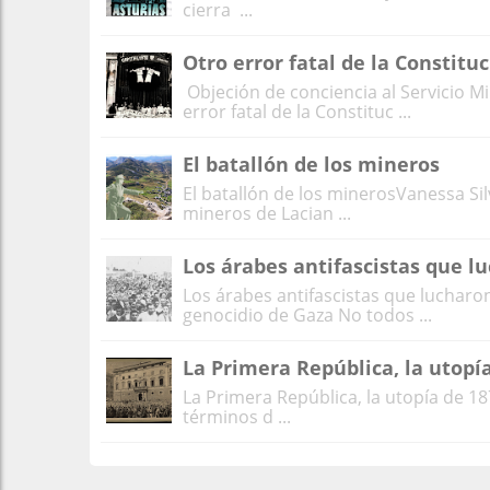
cierra ...
Otro error fatal de la Constituc
Objeción de conciencia al Servicio Mil
error fatal de la Constituc ...
El batallón de los mineros
El batallón de los minerosVanessa Si
mineros de Lacian ...
Los árabes antifascistas que l
Los árabes antifascistas que lucharon
genocidio de Gaza No todos ...
La Primera República, la utopí
La Primera República, la utopía de 18
términos d ...