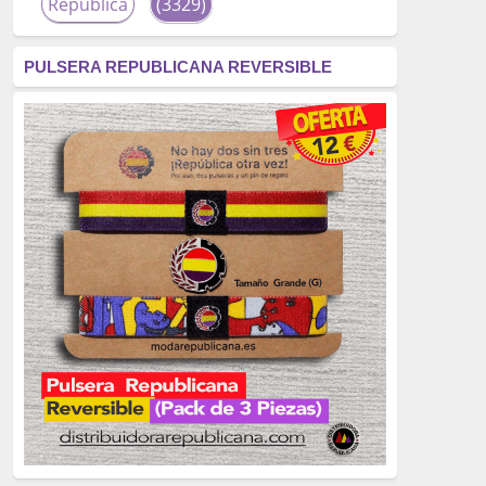
República
(3329)
corrupción
(3266)
PULSERA REPUBLICANA REVERSIBLE
fascismo
(2677)
tardofranquismo
(2320)
Actualidad
(2319)
monarquía
(2253)
borbones
(2176)
Cultura
(2163)
Guerra
(1674)
genocidio
(1234)
mujer
(1070)