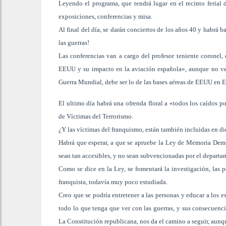
Leyendo el programa, que tendrá lugar en el recinto ferial
exposiciones, conferencias y misa.
Al final del día, se darán conciertos de los años 40 y habrá
las guerras!
Las conferencias van a cargo del profesor teniente coronel,
EEUU y su impacto en la aviación española», aunque no veo q
Guerra Mundial, debe ser lo de las bases aéreas de EEUU en 
El ultimo día habrá una ofrenda floral a «todos los caídos po
de Víctimas del Terrorismo.
¿Y las víctimas del franquismo, están también incluidas en d
Habrá que esperar, a que se apruebe la Ley de Memoria Democ
sean tan accesibles, y no sean subvencionadas por el departa
Como se dice en la Ley, se fomentará la investigación, las p
franquista, todavía muy poco estudiada.
Creo que se podría entretener a las personas y educar a los e
todo lo que tenga que ver con las guerras, y sus consecuenc
La Constitución republicana, nos da el camino a seguir, aunq