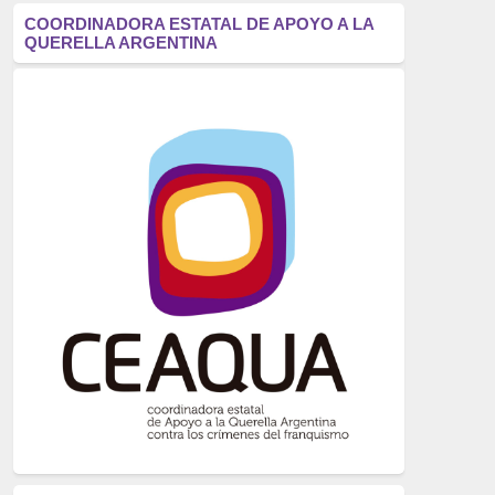
antifascismo
(1006)
COORDINADORA ESTATAL DE APOYO A LA
QUERELLA ARGENTINA
Eventos
(914)
Historia
(752)
Crímenes del franquismo
(721)
dictadura
(699)
Feminismo
(607)
neofranquismo
(567)
Justicia Universal
(527)
Derechos Humanos
(522)
Nacionalcatolicismo
(514)
Exilio
(506)