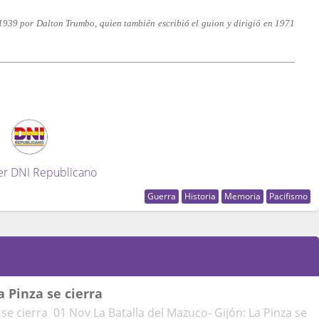
1939 por Dalton Trumbo, quien también escribió el guion y dirigió en 1971
er DNI Republicano
Guerra
Historia
Memoria
Pacifismo
a Pinza se cierra
 se cierra 01 Nov La Batalla del Mazuco- Gijón: La Pinza se