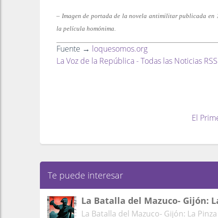
–
Imagen de portada de la novela antimilitar publicada en 
la película homónima.
Fuente →
loquesomos.org
La Voz de la República - Todas las Noticias RSS
El Prim
Te puede interesar
La Batalla del Mazuco- Gijón: L
La Batalla del Mazuco- Gijón: La Pinza