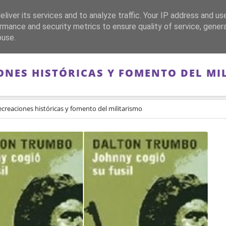
liver its services and to analyze traffic. Your IP address and us
CA
FRANQUISMO
GUERRA DE ESPAÑA
MEMORIA
rmance and security metrics to ensure quality of service, gene
buse.
ONES HISTÓRICAS Y FOMENTO DEL MI
ecreaciones históricas y fomento del militarismo