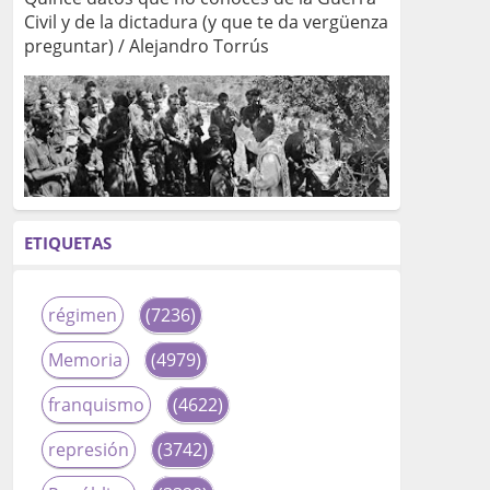
Civil y de la dictadura (y que te da vergüenza
preguntar) / Alejandro Torrús
ETIQUETAS
régimen
(7236)
Memoria
(4979)
franquismo
(4622)
represión
(3742)