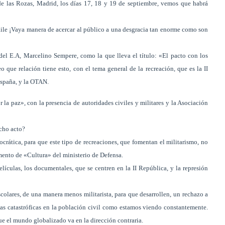
 de las Rozas, Madrid, los días 17, 18 y 19 de septiembre, vemos que habrá
 baile ¡Vaya manera de acercar al público a una desgracia tan enorme como son
 del E.A, Marcelino Sempere, como la que lleva el título: «El pacto con los
ue relación tiene esto, con el tema general de la recreación, que es la II
España, y la OTAN.
r la paz», con la presencia de autoridades civiles y militares y la Asociación
icho acto?
rática, para que este tipo de recreaciones, que fomentan el militarismo, no
mento de «Cultura» del ministerio de Defensa.
elículas, los documentales, que se centren en la II República, y la represión
scolares, de una manera menos militarista, para que desarrollen, un rechazo a
ias catastróficas en la población civil como estamos viendo constantemente.
ue el mundo globalizado va en la dirección contraria.