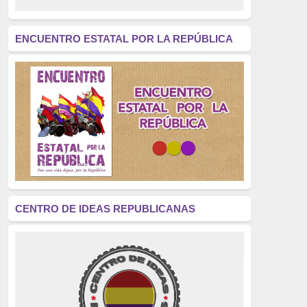
revolución
(312)
América Latina
(305)
ENCUENTRO ESTATAL POR LA REPÚBLICA
Exhumación
(304)
Golpe de Estado
(304)
Brigadas Internacionales
(303)
pensamiento
(294)
Revisionismo
(289)
La Transición
(275)
CENTRO DE IDEAS REPUBLICANAS
presos políticos
(273)
educación pública
(270)
La Izquierda
(260)