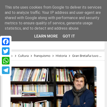
This site uses cookies from Google to deliver its services
and to analyze traffic. Your IP address and user-agent are
shared with Google along with performance and security
metrics to ensure quality of service, generate usage
statistics, and to detect and address abuse.
GRAN BRETAÑA TUVO UN PAPEL CRUCIAL
LEARN MORE
GOT IT
EN EL MANTENIMIENTO DE FRANCO
Facebook
Inicio
Cultura
franquismo
Historia
Gran Bretaña tuvo un papel crucial en el mantenimiento de Franco
Twitter
WhatsApp
Telegram