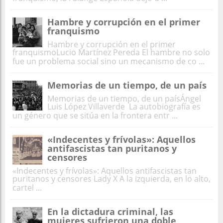
Hambre y corrupción en el primer
franquismo
Hambre y corrupción en el primer
franquismoLucio Martínez Pereda El hambre no solo
fue un problema social sino un mecanismo de co ...
Memorias de un tiempo, de un país
Memorias de un tiempo, de un paísÁngel
Luis López Villaverde La autobiografía es
un género que se sitúa en la frontera entr ...
«Indecentes y frívolas»: Aquellos
antifascistas tan puritanos y
censores
«Indecentes y frívolas»: Aquellos antifascistas tan
puritanos y censores Lady X A la izquierda, en lo alto,
cartel ...
En la dictadura criminal, las
mujeres sufrieron una doble