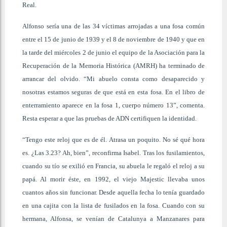
Real.
Alfonso sería una de las 34 víctimas arrojadas a una fosa común
entre el 15 de junio de 1939 y el 8 de noviembre de 1940 y que en
la tarde del miércoles 2 de junio el equipo de la Asociación para la
Recuperación de la Memoria Histórica (AMRH) ha terminado de
arrancar del olvido. “Mi abuelo consta como desaparecido y
nosotras estamos seguras de que está en esta fosa. En el libro de
enterramiento aparece en la fosa 1, cuerpo número 13”, comenta.
Resta esperar a que las pruebas de ADN certifiquen la identidad.
“Tengo este reloj que es de él. Atrasa un poquito. No sé qué hora
es. ¿Las 3.23? Ah, bien”, reconfirma Isabel. Tras los fusilamientos,
cuando su tío se exilió en Francia, su abuela le regaló el reloj a su
papá. Al morir éste, en 1992, el viejo Majestic llevaba unos
cuantos años sin funcionar. Desde aquella fecha lo tenía guardado
en una cajita con la lista de fusilados en la fosa. Cuando con su
hermana, Alfonsa, se venían de Catalunya a Manzanares para