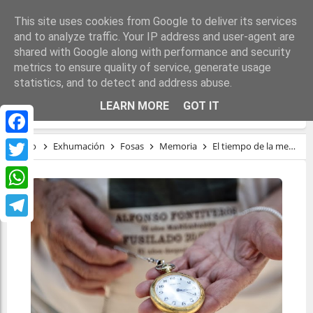
This site uses cookies from Google to deliver its services
and to analyze traffic. Your IP address and user-agent are
shared with Google along with performance and security
metrics to ensure quality of service, generate usage
statistics, and to detect and address abuse.
EL TIEMPO DE LA MEMORIA
LEARN MORE
GOT IT
Facebook
Inicio
Exhumación
Fosas
Memoria
El tiempo de la memoria
Twitter
WhatsApp
Telegram