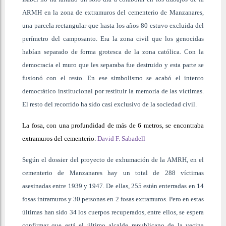
ARMH en la zona de extramuros del cementerio de Manzanares,
una parcela rectangular que hasta los años 80 estuvo excluida del
perímetro del camposanto. Era la zona civil que los genocidas
habían separado de forma grotesca de la zona católica. Con la
democracia el muro que les separaba fue destruido y esta parte se
fusionó con el resto. En ese simbolismo se acabó el intento
democrático institucional por restituir la memoria de las víctimas.
El resto del recorrido ha sido casi exclusivo de la sociedad civil.
La fosa, con una profundidad de más de 6 metros, se encontraba
extramuros del cementerio.
David F. Sabadell
Según el dossier del proyecto de exhumación de la AMRH, en el
cementerio de Manzanares hay un total de 288 víctimas
asesinadas entre 1939 y 1947. De ellas, 255 están enterradas en 14
fosas intramuros y 30 personas en 2 fosas extramuros. Pero en estas
últimas han sido 34 los cuerpos recuperados, entre ellos, se espera
confirmar que está el último alcalde republicano de la vecina