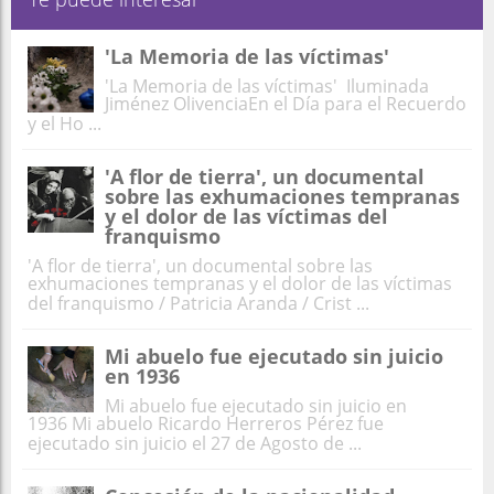
'La Memoria de las víctimas'
'La Memoria de las víctimas' Iluminada
Jiménez OlivenciaEn el Día para el Recuerdo
y el Ho ...
'A flor de tierra', un documental
sobre las exhumaciones tempranas
y el dolor de las víctimas del
franquismo
'A flor de tierra', un documental sobre las
exhumaciones tempranas y el dolor de las víctimas
del franquismo / Patricia Aranda / Crist ...
Mi abuelo fue ejecutado sin juicio
en 1936
Mi abuelo fue ejecutado sin juicio en
1936 Mi abuelo Ricardo Herreros Pérez fue
ejecutado sin juicio el 27 de Agosto de ...