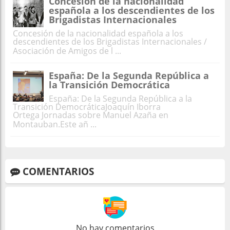
Concesión de la nacionalidad
española a los descendientes de los
Brigadistas Internacionales
Concesión de la nacionalidad española a los
descendientes de los Brigadistas Internacionales /
Asociación de Amigos de l ...
España: De la Segunda República a
la Transición Democrática
España: De la Segunda República a la
Transición DemocráticaJoaquín Iborra
Ortega Jornadas sobre Manuel Azaña en
Montauban.Este añ ...
COMENTARIOS
No hay comentarios