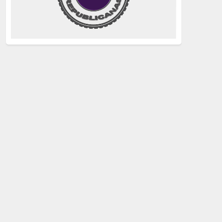
justicia
(258)
Holocausto
(239)
Maquis
(237)
capitalismo
(228)
crisis sanitaria
(228)
Catalunya Proces
(227)
Lucha de clases
(211)
comunismo
(208)
bebés robados
(199)
Imperialismo
(189)
LGTBIQ
(181)