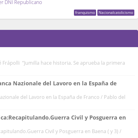
er DNI Republicano
franquismo
Nacionalcatolicismo
é Frápolli “Jumilla hace historia. Se aprueba la primera
Banca Nazionale del Lavoro en la España de
azionale del Lavoro en la España de Franco / Pablo del
a:Recapitulando.Guerra Civil y Posguerra en
itulando.Guerra Civil y Posguerra en Baena ( y 3) /