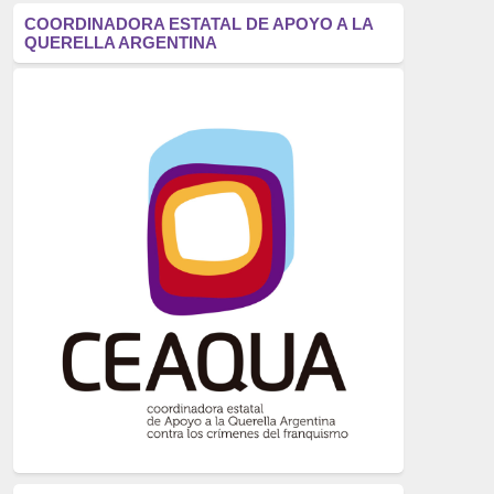
antifascismo
(1006)
COORDINADORA ESTATAL DE APOYO A LA
QUERELLA ARGENTINA
Eventos
(914)
Historia
(752)
Crímenes del franquismo
(721)
dictadura
(699)
Feminismo
(607)
neofranquismo
(567)
Justicia Universal
(527)
Derechos Humanos
(522)
Nacionalcatolicismo
(514)
Exilio
(506)