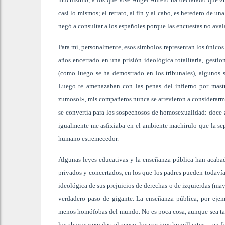
casi lo mismos; el retrato, al fin y al cabo, es heredero de u
negó a consultar a los españoles porque las encuestas no ava
Para mí, personalmente, esos símbolos representan los únicos
años encerrado en una prisión ideológica totalitaria, gesti
(como luego se ha demostrado en los tribunales), algunos 
Luego te amenazaban con las penas del infierno por mast
zumosol», mis compañeros nunca se atrevieron a considerarme 
se convertía para los sospechosos de homosexualidad: doce añ
igualmente me asfixiaba en el ambiente machirulo que la sep
humano estremecedor.
Algunas leyes educativas y la enseñanza pública han acabad
privados y concertados, en los que los padres pueden todavía 
ideológica de sus prejuicios de derechas o de izquierdas (may
verdadero paso de gigante. La enseñanza pública, por ejem
menos homófobas del mundo. No es poca cosa, aunque sea tan 
los abusos sexuales, el acoso, los castigos humillantes… en fin