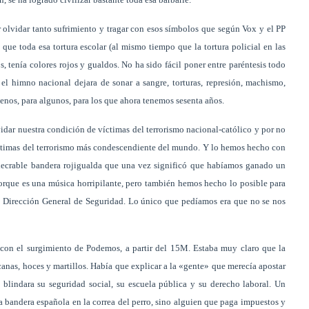
 olvidar tanto sufrimiento y tragar con esos símbolos que según Vox y el PP
que toda esa tortura escolar (al mismo tiempo que la tortura policial en las
s, tenía colores rojos y gualdos. No ha sido fácil poner entre paréntesis todo
el himno nacional dejara de sonar a sangre, torturas, represión, machismo,
enos, para algunos, para los que ahora tenemos sesenta años.
dar nuestra condición de víctimas del terrorismo nacional-católico y por no
íctimas del terrorismo más condescendiente del mundo. Y lo hemos hecho con
xecrable bandera rojigualda que una vez significó que habíamos ganado un
rque es una música horripilante, pero también hemos hecho lo posible para
 la Dirección General de Seguridad. Lo único que pedíamos era que no se nos
º con el surgimiento de Podemos, a partir del 15M. Estaba muy claro que la
anas, hoces y martillos. Había que explicar a la «gente» que merecía apostar
 blindara su seguridad social, su escuela pública y su derecho laboral. Un
la bandera española en la correa del perro, sino alguien que paga impuestos y