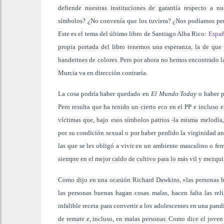
defiende nuestras instituciones de garantía respecto a n
símbolos? ¿No convenía que los tuviera? ¿Nos podíamos perm
Este es el tema del último libro de Santiago Alba Rico:
Espa
propia portada del libro tenemos una esperanza, la de que 
banderines de colores. Pero por ahora no hemos encontrado l
Murcia va en dirección contraria.
La cosa podría haber quedado en
El Mundo Today
o haber p
Pero resulta que ha tenido un cierto eco en el PP e incluso 
víctimas que, bajo esos símbolos patrios -la misma melodía,
por su condición sexual o por haber perdido la virginidad an
las que se les obligó a vivir en un ambiente masculino o f
siempre en el mejor caldo de cultivo para lo más vil y mezqu
Como dijo en una ocasión Richard Dawkins, «las personas b
las personas buenas hagan cosas malas, hacen falta las rel
infalible receta para convertir a los adolescentes en una pan
de remate e, incluso, en malas personas. Como dice el jove