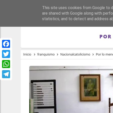
This site uses cookies from Google to de
PORTADA
REPÚBLI
are shared with Google along with perfo
statistics, and to detect and address a
POR
Facebook
Inicio
franquismo
Nacionalcatolicismo
Por lo meno
Twitter
WhatsApp
Telegram