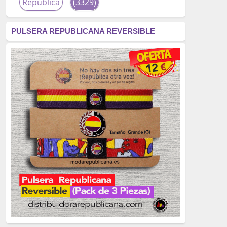
República
(3329)
corrupción
(3266)
PULSERA REPUBLICANA REVERSIBLE
fascismo
(2677)
tardofranquismo
(2320)
Actualidad
(2319)
monarquía
(2253)
borbones
(2176)
Cultura
(2163)
Guerra
(1674)
genocidio
(1234)
mujer
(1070)