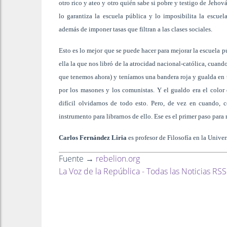
otro rico y ateo y otro quién sabe si pobre y testigo de Jeho
lo garantiza la escuela pública y lo imposibilita la escuel
además de imponer tasas que filtran a las clases sociales.
Esto es lo mejor que se puede hacer para mejorar la escuela p
ella la que nos libró de la atrocidad nacional-católica, cua
que tenemos ahora) y teníamos una bandera roja y gualda en t
por los masones y los comunistas. Y el gualdo era el colo
difícil olvidarnos de todo esto. Pero, de vez en cuando, 
instrumento para librarnos de ello. Ese es el primer paso para
Carlos Fernández Liria
es profesor de Filosofía en la Uni
Fuente →
rebelion.org
La Voz de la República - Todas las Noticias RSS