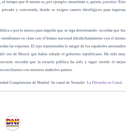
vá, al tiempo que él mismo es, por ejemplo, musulmán o, quizás,
pastafari
. Esto
a privada y concertada, donde se exigen carnets ideológicos para ingresar,
ública o por lo menos para impedir que se siga deteriorando: recordar que fue
ndo entrábamos en clase con el himno nacional (desdichadamente con el mismo
odas las esquinas. El rojo representaba la sangre de los españoles asesinados
r del oro de Moscú que había robado el gobierno republicano. Ha sido muy
conviene recordar que la escuela pública ha sido y sigue siendo el mejor
 reconciliarnos con nuestros símbolos patrios.
versidad Complutense de Madrid. Su canal de Youtube:
La Filosofía en Canal
.