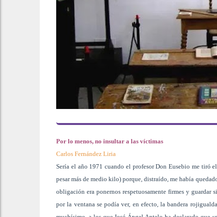
Por lo menos, no insultar a las víctimas
Carlos Fernández Liria
Sería el año 1971 cuando el profesor Don Eusebio me tiró el
pesar más de medio kilo) porque, distraído, me había quedado
obligación era ponernos respetuosamente firmes y guardar sil
por la ventana se podía ver, en efecto, la bandera rojigual
muchísimo, a los que José Ángel Antelo ha declarado que «no