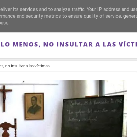
liver its services and to analyze traffic. Your IP address and us
CA
FRANQUISMO
GUERRA DE ESPAÑA
MEMORIA
rmance and security metrics to ensure quality of service, gene
buse.
 LO MENOS, NO INSULTAR A LAS VÍCT
s, no insultar a las víctimas