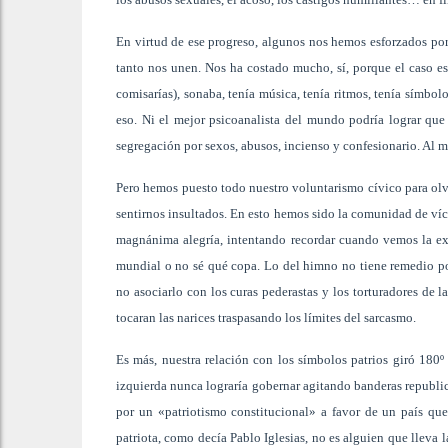
En virtud de ese progreso, algunos nos hemos esforzados por
tanto nos unen. Nos ha costado mucho, sí, porque el caso es 
comisarías), sonaba, tenía música, tenía ritmos, tenía símbolo
eso. Ni el mejor psicoanalista del mundo podría lograr que 
segregación por sexos, abusos, incienso y confesionario. Al m
Pero hemos puesto todo nuestro voluntarismo cívico para olvi
sentirnos insultados. En esto hemos sido la comunidad de v
magnánima alegría, intentando recordar cuando vemos la e
mundial o no sé qué copa. Lo del himno no tiene remedio po
no asociarlo con los curas pederastas y los torturadores de
tocaran las narices traspasando los límites del sarcasmo.
Es más, nuestra relación con los símbolos patrios giró 180
izquierda nunca lograría gobernar agitando banderas republic
por un «patriotismo constitucional» a favor de un país que
patriota, como decía Pablo Iglesias, no es alguien que lleva 