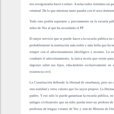
nos avergonzaría hacer a solas». A solas todos teníamos un p
criminal. De lo que mientras tanto pasaba con el sexo femenin
Todo esto podría superarse y precisamente en la escuela púb
señor de Vox al que ha secundado el PP.
El mejor servicio que se puede hacer a la escuela pública no 
probablemente la institución más noble y más bella que ha i
romper con el adoctrinamiento ideológico y sectario. La e
combatir el adoctrinamiento, la única receta que existe para
imponer sobre sus hijos, educándoles exclusivamente en su
existencia civil.
La Constitución defiende la libertad de enseñanza, pero no 
otra realidad y otros valores que los suyos propios. La liberta
padres. Y eso sólo lo puede garantizar la escuela pública, e
milagro civilizatorio que un niño pueda tener un profesor d
profesora de lengua votante de Vox y otra de Historia de U