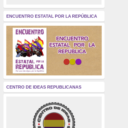
revolución
(312)
América Latina
(305)
ENCUENTRO ESTATAL POR LA REPÚBLICA
Exhumación
(304)
Golpe de Estado
(304)
Brigadas Internacionales
(303)
pensamiento
(294)
Revisionismo
(289)
La Transición
(275)
CENTRO DE IDEAS REPUBLICANAS
presos políticos
(273)
educación pública
(270)
La Izquierda
(260)