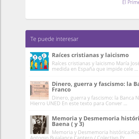
El Prim
Te puede interesar
Raíces cristianas y laicismo
Raíces cristianas y laicismo María Jos
medida en España que impide cele ...
Dinero, guerra y fascismo: la 
Franco
Dinero, guerra y fascismo: la Banca N
Hierro UNED En este texto para Conver ...
Memoria y Desmemoria históric
Baena ( y 3)
Memoria y Desmemoria histórica:Recap
Antonio Bujalance Cantero / Colectivo Pr ...