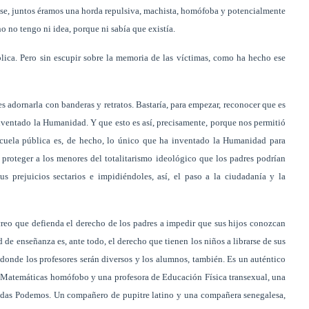
ase, juntos éramos una horda repulsiva, machista, homófoba y potencialmente
o no tengo ni idea, porque ni sabía que existía.
lica. Pero sin escupir sobre la memoria de las víctimas, como ha hecho ese
es adornarla con banderas y retratos. Bastaría, para empezar, reconocer que es
nventado la Humanidad. Y que esto es así, precisamente, porque nos permitió
scuela pública es, de hecho, lo único que ha inventado la Humanidad para
 proteger a los menores del totalitarismo ideológico que los padres podrían
s prejuicios sectarios e impidiéndoles, así, el paso a la ciudadanía y la
creo que defienda el derecho de los padres a impedir que sus hijos conozcan
d de enseñanza es, ante todo, el derecho que tienen los niños a librarse de sus
n donde los profesores serán diversos y los alumnos, también. Es un auténtico
e Matemáticas homófobo y una profesora de Educación Física transexual, una
nidas Podemos. Un compañero de pupitre latino y una compañera senegalesa,