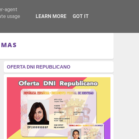
er-agent
RÉGIMEN - MONARQUÍA
CULTURA - LIBROS
rate usage
LEARN MORE
GOT IT
IMAS
OFERTA DNI REPUBLICANO