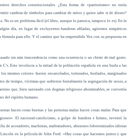
uestros derechos constitucionales. ¿Esta forma de «patriotismo» no tenía
itir cambiar de símbolos para cambiar de mitos y quien sabe si de dioses?
ña
. No es un problema fácil (el libro, aunque lo parezca, tampoco lo es). En la
algún día, en lugar de excluyentes banderas afiladas, agitemos simpáticos
a fórmula para ello. Y el camino que ha emprendido Vox con su propuesta en
asado sin más trascendencia como una ocurrencia o un chiste de mal gusto.
en C’s. Esto involucra a la mitad de la población española en una burla a las
 los mismos colores- fueron encarcelados, torturados, fusilados, marginados
tes de tiempo, víctimas que sufrieron brutalmente la segregación de sexos, a
emenino que, bien sazonado con dogmas religiosos abominables, se convertía
ino del espíritu humano.
uenas hacen cosas buenas y las personas malas hacen cosas malas. Para que
igiones». El nacional-catolicismo, a golpe de bandera e himno, inventó la
dilla de acosadores, machistas, maltratadores, abusones lobotomizados idiotas
n Lincoln en la película de John Ford: «Hay cosas que hacemos juntos y que