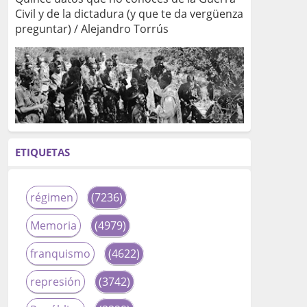
Civil y de la dictadura (y que te da vergüenza
preguntar) / Alejandro Torrús
ETIQUETAS
régimen
(7236)
Memoria
(4979)
franquismo
(4622)
represión
(3742)