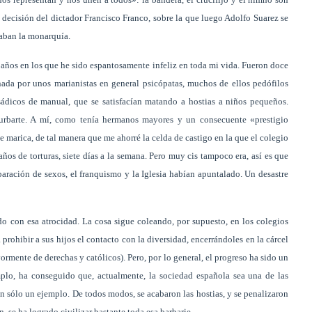
na decisión del dictador Francisco Franco, sobre la que luego Adolfo Suarez se
laban la monarquía.
 años en los que he sido espantosamente infeliz en toda mi vida. Fueron doce
onada por unos marianistas en general psicópatas, muchos de ellos pedófilos
sádicos de manual, que se satisfacían matando a hostias a niños pequeños.
urbarte. A mí, como tenía hermanos mayores y un consecuente «prestigio
marica, de tal manera que me ahorré la celda de castigo en la que el colegio
os de torturas, siete días a la semana. Pero muy cis tampoco era, así es que
aración de sexos, el franquismo y la Iglesia habían apuntalado. Un desastre
o con esa atrocidad. La cosa sigue coleando, por supuesto, en los colegios
prohibir a sus hijos el contacto con la diversidad, encerrándoles en la cárcel
ormente de derechas y católicos). Pero, por lo general, el progreso ha sido un
plo, ha conseguido que, actualmente, la sociedad española sea una de las
sólo un ejemplo. De todos modos, se acabaron las hostias, y se penalizaron
, se ha logrado civilizar bastante toda esa barbarie.