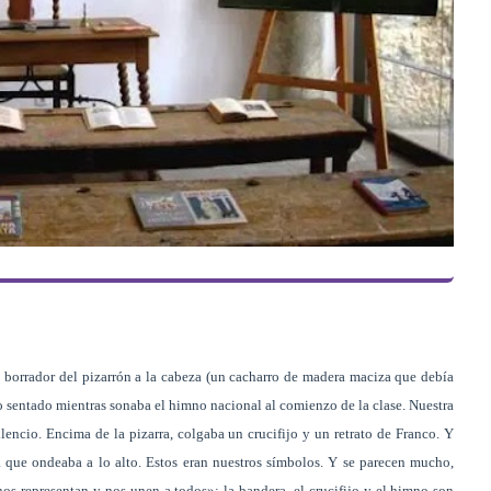
 borrador del pizarrón a la cabeza (un cacharro de madera maciza que debía
 sentado mientras sonaba el himno nacional al comienzo de la clase. Nuestra
encio. Encima de la pizarra, colgaba un crucifijo y un retrato de Franco. Y
da que ondeaba a lo alto. Estos eran nuestros símbolos. Y se parecen mucho,
s representan y nos unen a todos»: la bandera, el crucifijo y el himno son