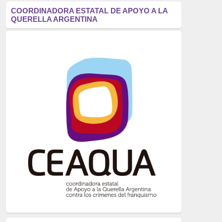
antifascismo
(1006)
COORDINADORA ESTATAL DE APOYO A LA
QUERELLA ARGENTINA
Eventos
(914)
Historia
(752)
Crímenes del franquismo
(721)
dictadura
(699)
Feminismo
(607)
neofranquismo
(567)
Justicia Universal
(527)
Derechos Humanos
(522)
Nacionalcatolicismo
(514)
Exilio
(506)