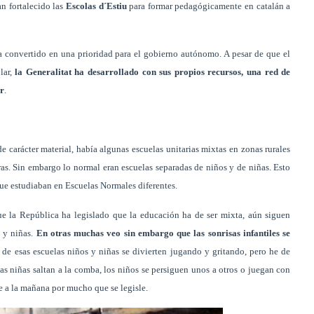
an fortalecido las
Escolas d´Estiu
para formar pedagógicamente en catalán a
ha convertido en una prioridad para el gobierno autónomo. A pesar de que el
lar,
la Generalitat ha desarrollado con sus propios recursos, una red de
ar
.
e carácter material, había algunas escuelas unitarias mixtas en zonas rurales
as. Sin embargo lo normal eran escuelas separadas de niños y de niñas. Esto
ue estudiaban en Escuelas Normales diferentes.
e la República ha legislado que la educación ha de ser mixta, aún siguen
s y niñas.
En otras muchas veo sin embargo que las sonrisas infantiles se
o de esas escuelas niños y niñas se divierten jugando y gritando, pero he de
as niñas saltan a la comba, los niños se persiguen unos a otros o juegan con
e a la mañana por mucho que se legisle.