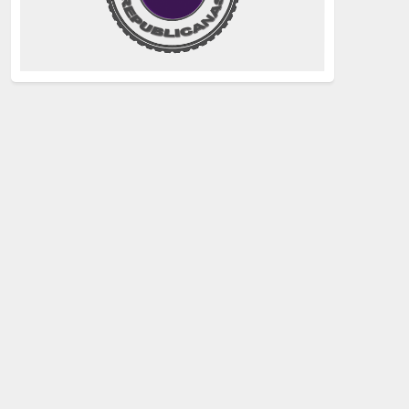
justicia
(258)
Holocausto
(239)
Maquis
(237)
capitalismo
(228)
crisis sanitaria
(228)
Catalunya Proces
(227)
Lucha de clases
(211)
comunismo
(208)
bebés robados
(199)
Imperialismo
(189)
LGTBIQ
(181)