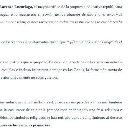
Lorenzo Luzuriaga,
el mayor artífice de la propuesta educativa republicana
pongan a la educación en común de los alumnos de uno y otro sexo, y sí
 lo aconsejan, es necesario que en todas las instituciones se establezca la
ás conservadores que alarmados dicen que
“ juntar niños y niñas degrada el
ios educativos que se propone. Bastará con la victoria de la coalición radical-
 escuelas e incluso intentaran derogar en las Cortes, la formación mixta de
ue afortunadamente no consiguieron.
ay aulas que tienen símbolos religiosos en sus paredes y otras no. También
e la costumbre de iniciar la jornada escolar copiando una frase religiosa e
eblos los símbolos religiosos se han retirado dando cumplimiento al decreto
giosa en las escuelas primarias
.