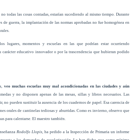
 no todas las cosas contadas, estarían sucediendo al mismo tiempo. Durante
tres de guerra, la implantación de las normas aprobadas no fue homogénea en
rales.
ellos lugares, momentos y escuelas en las que podrían estar ocurriendo
u carácter educativo innovador o por la trascendencia que hubieran podido
ña,
veo muchas escuelas muy mal acondicionadas en las ciudades y aún
medas y no disponen apenas de las mesas, sillas y libros necesarios. Las
bir, no pueden sustituir la ausencia de los cuadernos de papel. Esa carencia de
ones orales de cantinelas tediosas y aburridas. Como es invierno, observo que
uas para calentarse. El maestro también.
 Enseñanza
Rodolfo Llopis
, ha pedido a la Inspección de Primaria un informe
respuesta a las demandas de escolarización. Le han dicho que como mínimo