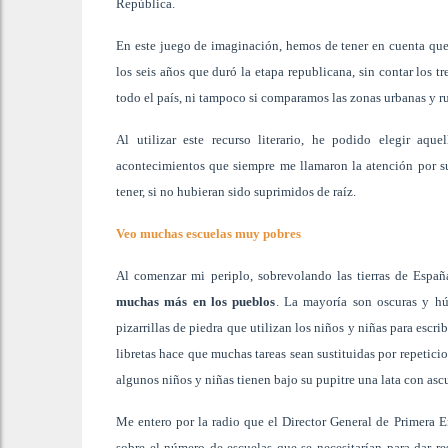
República.
En este juego de imaginación, hemos de tener en cuenta que
los seis años que duró la etapa republicana, sin contar los 
todo el país, ni tampoco si comparamos las zonas urbanas y ru
Al utilizar este recurso literario, he podido elegir aqu
acontecimientos que siempre me llamaron la atención por s
tener, si no hubieran sido suprimidos de raíz.
Veo muchas escuelas muy pobres
Al
comenzar mi periplo, sobrevolando las tierras de Espa
muchas más en los pueblos
. La mayoría son oscuras y hú
pizarrillas de piedra que utilizan los niños y niñas para escri
libretas hace que muchas tareas sean sustituidas por repetici
algunos niños y niñas tienen bajo su pupitre una lata con asc
Me entero por la radio que el Director General de Primera
sobre el número de escuelas que se necesitarían para dar 