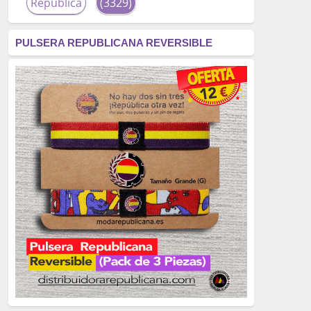
República
(3329)
corrupción
(3266)
PULSERA REPUBLICANA REVERSIBLE
fascismo
(2677)
tardofranquismo
(2320)
Actualidad
(2319)
monarquía
(2253)
borbones
(2176)
Cultura
(2163)
Guerra
(1674)
genocidio
(1234)
mujer
(1070)