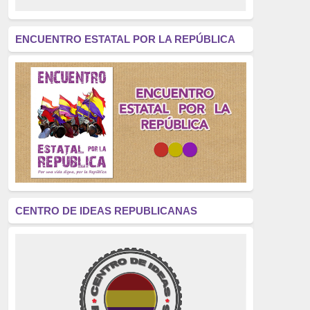
revolución
(312)
América Latina
(305)
ENCUENTRO ESTATAL POR LA REPÚBLICA
Exhumación
(304)
Golpe de Estado
(304)
Brigadas Internacionales
(303)
pensamiento
(294)
Revisionismo
(289)
La Transición
(275)
CENTRO DE IDEAS REPUBLICANAS
presos políticos
(273)
educación pública
(270)
La Izquierda
(260)