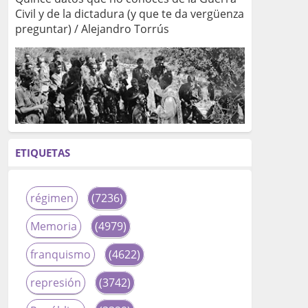
Civil y de la dictadura (y que te da vergüenza
preguntar) / Alejandro Torrús
ETIQUETAS
régimen
(7236)
Memoria
(4979)
franquismo
(4622)
represión
(3742)