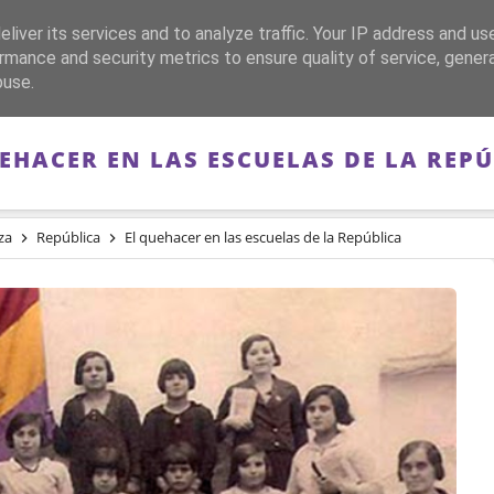
liver its services and to analyze traffic. Your IP address and us
CA
FRANQUISMO
GUERRA DE ESPAÑA
MEMORIA
rmance and security metrics to ensure quality of service, gene
buse.
EHACER EN LAS ESCUELAS DE LA REP
za
República
El quehacer en las escuelas de la República