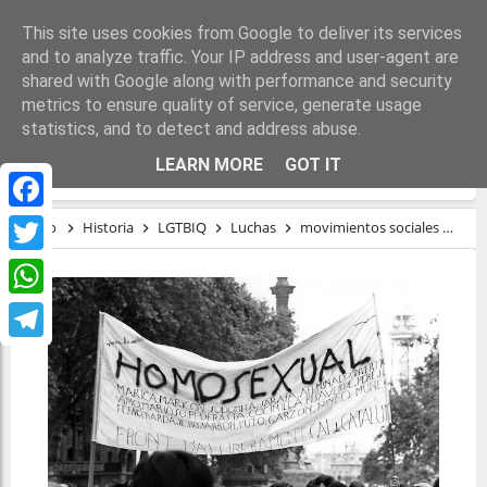
This site uses cookies from Google to deliver its services
and to analyze traffic. Your IP address and user-agent are
shared with Google along with performance and security
metrics to ensure quality of service, generate usage
statistics, and to detect and address abuse.
EL INICIO DEL MOVIMIENTO GAY
LEARN MORE
GOT IT
Facebook
Inicio
Historia
LGTBIQ
Luchas
movimientos sociales
El 
Twitter
WhatsApp
Telegram