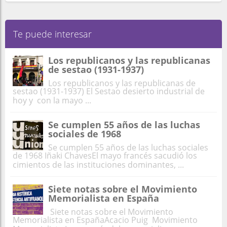
Te puede interesar
Los republicanos y las republicanas
de sestao (1931-1937)
Los republicanos y las republicanas de
sestao (1931-1937) El Sestao desierto industrial de
hoy y con la mayo ...
Se cumplen 55 años de las luchas
sociales de 1968
Se cumplen 55 años de las luchas sociales
de 1968 Iñaki ChavesEl mayo francés sacudió los
cimientos de las instituciones dominantes, ...
Siete notas sobre el Movimiento
Memorialista en España
Siete notas sobre el Movimiento
Memorialista en EspañaAcacio Puig Movimiento