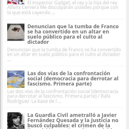
El inspector Gadget, el rey y la hija del rey
Alfons Cervera Me disculparán ustedes porque con
la que está cayendo ...
Denuncian que la tumba de Franco
se ha convertido en un altar en
suelo público para el culto al
dictador
Denuncian que la tumba de Franco se ha convertido
en un altar en suelo público para el culto al dictador
...
Las dos vías de la confrontación
social (democracia para derrotar al
fascismo. Primera parte)
Las dos vías de la confrontación social (democracia
para derrotar al fascismo. Primera parte) / Rafa
Rodríguez La base de l ...
La Guardia Civil ametralló a Javier
Fernández Quesada y la Justicia no
buscó culpables: el crimen de la