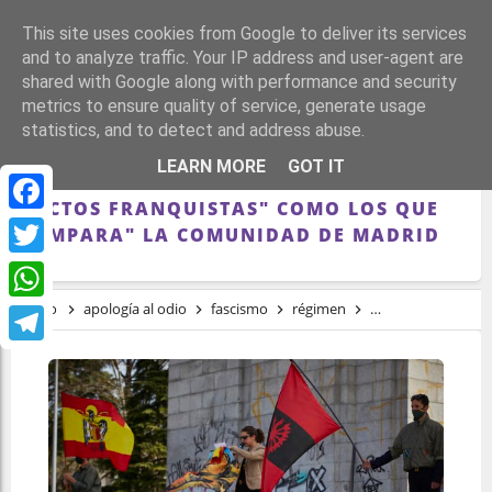
This site uses cookies from Google to deliver its services
and to analyze traffic. Your IP address and user-agent are
shared with Google along with performance and security
metrics to ensure quality of service, generate usage
statistics, and to detect and address abuse.
UNIDAS PODEMOS RECLAMA AL
LEARN MORE
GOT IT
GOBIERNO MEDIDAS PARA EVITAR
"ACTOS FRANQUISTAS" COMO LOS QUE
Facebook
"AMPARA" LA COMUNIDAD DE MADRID
Twitter
Inicio
apología al odio
fascismo
régimen
tardofranquismo
WhatsApp
Telegram