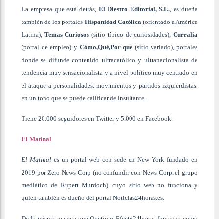
La empresa que está detrás,
El Diestro Editorial, S.L
.
, es dueña
también de los portales
Hispanidad Católica
(orientado a América
Latina),
Temas Curiosos
(sitio típico de curiosidades),
Curralia
(portal de empleo) y
Cómo,Qué,Por qué
(sitio variado), portales
donde se difunde contenido ultracatólico y ultranacionalista de
tendencia muy sensacionalista y a nivel político muy centrado en
el ataque a personalidades, movimientos y partidos izquierdistas,
en un tono que se puede calificar de insultante.
Tiene 20.000 seguidores en Twitter y 5.000 en Facebook.
El Matinal
El Matinal
es un portal web con sede en New York fundado en
2019 por Zero News Corp (no confundir con News Corp, el grupo
mediático de Rupert Murdoch), cuyo sitio web no funciona y
quien también es dueño del portal Noticias24horas.es.
De la misma manera que Oyetio o Efecto24horas, funciona como