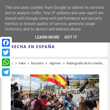
This site uses cookies from Google to deliver its services
and to analyze traffic. Your IP address and user-agent are
shared with Google along with performance and security
metrics to ensure quality of service, generate usage
statistics, and to detect and address abuse.
RADIOGRAFÍA DE LOS MEDIOS DE
LEARN MORE
GOT IT
COMUNICACIÓN DE LA EXTREMA
DERECHA EN ESPAÑA
Facebook
Twitter
Inicio
Fake
fascismo
régimen
Radiografía de los medios de comunicación de la extrema derecha en España
WhatsApp
Telegram