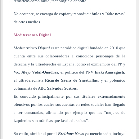
temáticas como salud, tecnología o deporte.
No obstante, se encarga de copiar y reproducir bulos y “fake news”
de otros medios.
Mediterraneo Digital
Mediterráneo Digital
es un periódico digital fundado en 2010 que
cuenta entre sus colaboradores a conocidos personajes de la
derecha y la ultraderecha en España, como el exmiembro del PP y
Vox
Alejo Vidal-Quadras
; el político del PNV
Iñaki Anasagasti
;
el ultraderechista
Ricardo Sáenz de Ynestrillas
; y el polémico
columnista de ABC
Salvador Sostres
.
Es conocido principalmente por sus titulares extremadamente
ofensivos por los cuales sus cuentas en redes sociales han llegado
a ser censuradas, afirmando por ejemplo que las “mujeres de
izquierdas son más feas que las de derechas”.
Su estilo, similar al portal
Breitbart News
ya mencionado, incluye