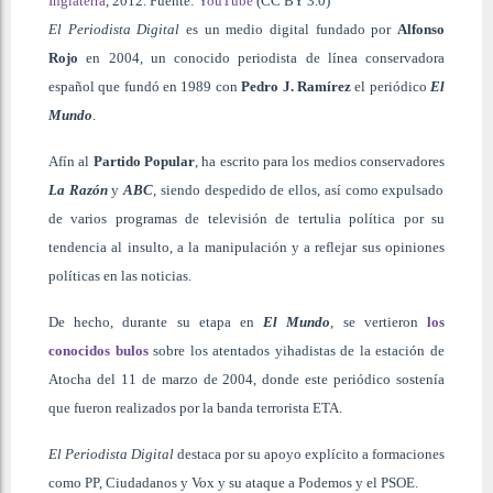
Inglaterra
, 2012. Fuente:
YouTube
(CC BY 3.0)
El Periodista Digital
es un medio digital fundado por
Alfonso
Rojo
en 2004, un conocido periodista de línea conservadora
español que fundó en 1989 con
Pedro J. Ramírez
el periódico
El
Mundo
.
Afín al
Partido Popular
, ha escrito para los medios conservadores
La Razón
y
ABC
, siendo despedido de ellos, así como expulsado
de varios programas de televisión de tertulia política por su
tendencia al insulto, a la manipulación y a reflejar sus opiniones
políticas en las noticias.
De hecho, durante su etapa en
El Mundo
,
se vertieron
los
conocidos bulos
sobre los atentados yihadistas de la estación de
Atocha del 11 de marzo de 2004, donde este periódico sostenía
que fueron realizados por la banda terrorista ETA.
El Periodista Digital
destaca por su apoyo explícito a formaciones
como PP, Ciudadanos y Vox y su ataque a Podemos y el PSOE.