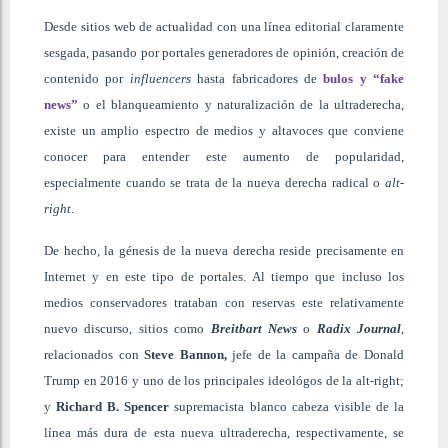
Desde sitios web de actualidad con una línea editorial claramente
sesgada, pasando por portales generadores de opinión, creación de
contenido por
influencers
hasta fabricadores de
bulos y “fake
news”
o el blanqueamiento y naturalización de la ultraderecha,
existe un amplio espectro de medios y altavoces que conviene
conocer para entender este aumento de popularidad,
especialmente cuando se trata de la nueva derecha radical o
alt-
right
.
De hecho, la génesis de la nueva derecha reside precisamente en
Internet y en este tipo de portales. Al tiempo que incluso los
medios conservadores trataban con reservas este relativamente
nuevo discurso, sitios como
Breitbart News
o
Radix Journal
,
relacionados con
Steve Bannon
,
jefe de la campaña de Donald
Trump en 2016 y uno de los principales ideológos de la alt-right;
y
Richard B. Spencer
supremacista blanco cabeza visible de la
línea más dura de esta nueva ultraderecha, respectivamente, se