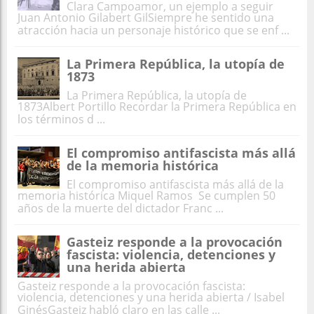
Clara Campoamor, un ejemplo a seguir
Juan Antonio Gilabert GilSiempre he sentido una
atracción hacia un personaje histórico que se enf ...
La Primera República, la utopía de
1873
La Primera República, la utopía de
1873Albert Portillo Recordar la Primera República en
los términos d ...
El compromiso antifascista más allá
de la memoria histórica
El compromiso antifascista más allá de la
memoria histórica Miquel Ramos Se cumplen 50
años de la muerte del dictador Franc ...
Gasteiz responde a la provocación
fascista: violencia, detenciones y
una herida abierta
Gasteiz responde a la provocación fascista:
violencia, detenciones y una herida abierta / Isabel
GinésGasteiz habló claro en las calle ...