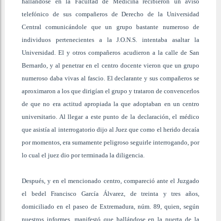
hallándose en la Facultad de Medicina recibieron un aviso
telefónico de sus compañeros de Derecho de la Universidad
Central comunicándole que un grupo bastante numeroso de
individuos pertenecientes a la J.O.N.S. intentaba asaltar la
Universidad. El y otros compañeros acudieron a la calle de San
Bernardo, y al penetrar en el centro docente vieron que un grupo
numeroso daba vivas al fascio. El declarante y sus compañeros se
aproximaron a los que dirigían el grupo y trataron de convencerlos
de que no era actitud apropiada la que adoptaban en un centro
universitario. Al llegar a este punto de la declaración, el médico
que asistía al interrogatorio dijo al Juez que como el herido decaía
por momentos, era sumamente peligroso seguirle interrogando, por
lo cual el juez dio por terminada la diligencia.
Después, y en el mencionado centro, compareció ante el Juzgado
el bedel Francisco García Álvarez, de treinta y tres años,
domiciliado en el paseo de Extremadura, núm. 89, quien, según
nuestros informes, manifestó que hallándose en la puerta de la