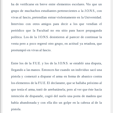
ha de verificarse en breve entre elementos escolares. Vio que un
grupo de muchachos estudiantes pertenecientes a la J.O.N.S., con
vivas al fascio, pretendían entrar violentamente en la Universidad.
Intervino con otros amigos para decir a los que vendían el
periódico
que la Facultad no era sitio para hacer propaganda
política. Los de la J.O.N.S. desistieron al parecer de continuar la
venta pero a poco regresó otro grupo, en actitud ya retadora, que
prorrumpió
en vivas al fascio.
Entre los de la F.U.E. y los de la J.O.N.S. se entabló una disputa,
llegando a las manos. Entonces fue cuando un individuo sacó una
pistola y comenzó a disparar el arma en forma de abanico contra
los elementos de la F.U.E. El declarante, que se hallaba próximo al
que tenía el arma, trató de arrebatársela; pero al ver que éste hacía
intención de dispararle, cogió del suelo una porra de madera que
había abandonada y con ella dio un golpe en la cabeza al de la
pistola.