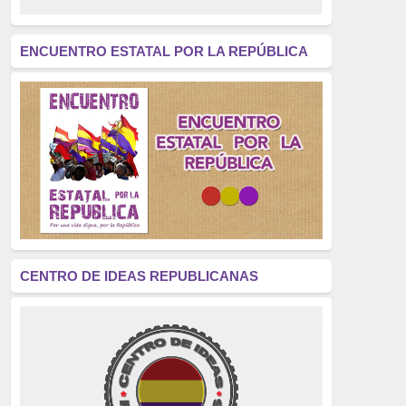
revolución
(312)
América Latina
(305)
ENCUENTRO ESTATAL POR LA REPÚBLICA
Exhumación
(304)
Golpe de Estado
(304)
Brigadas Internacionales
(303)
pensamiento
(294)
Revisionismo
(289)
La Transición
(275)
CENTRO DE IDEAS REPUBLICANAS
presos políticos
(273)
educación pública
(270)
La Izquierda
(260)