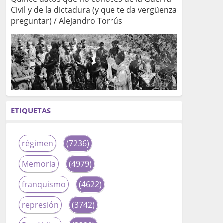
Civil y de la dictadura (y que te da vergüenza
preguntar) / Alejandro Torrús
ETIQUETAS
régimen
(7236)
Memoria
(4979)
franquismo
(4622)
represión
(3742)