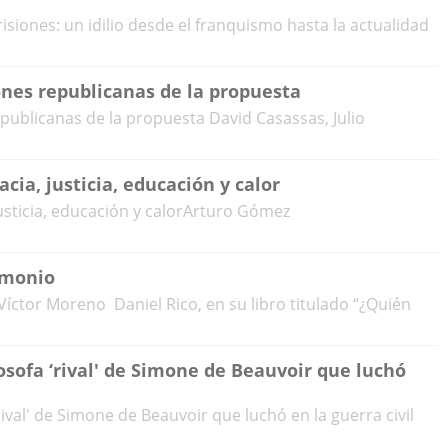
siones: un idilio desde el franquismo hasta la actualidad
ones republicanas de la propuesta
epublicanas de la propuesta David Casassas, Julio
cia, justicia, educación y calor
justicia, educación y calorArturo Gómez
imonio
íctor Moreno Daniel Rico, en su libro titulado “¿Quién
osofa ‘rival' de Simone de Beauvoir que luchó
rival' de Simone de Beauvoir que luchó en la guerra civil