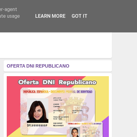
er-agent
RÉGIMEN - MONARQUÍA
CULTURA - LIBROS
rate usage
LEARN MORE
GOT IT
OFERTA DNI REPUBLICANO