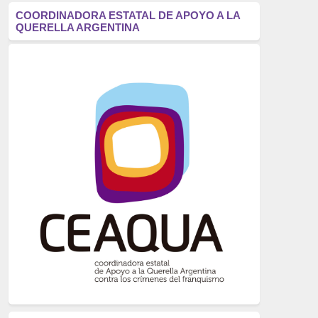
antifascismo
(1006)
COORDINADORA ESTATAL DE APOYO A LA
QUERELLA ARGENTINA
Eventos
(914)
Historia
(752)
Crímenes del franquismo
(721)
dictadura
(699)
Feminismo
(607)
neofranquismo
(567)
Justicia Universal
(527)
Derechos Humanos
(522)
Nacionalcatolicismo
(514)
Exilio
(506)