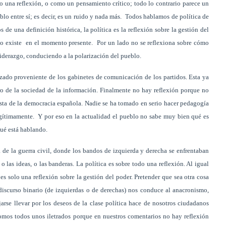
o una reflexión, o como un pensamiento crítico; todo lo contrario parece un
blo entre sí; es decir, es un ruido y nada más. Todos hablamos de política de
de una definición histórica, la política es la reflexión sobre la gestión del
” no existe en el momento presente. Por un lado no se reflexiona sobre cómo
 liderazgo, conduciendo a la polarización del pueblo.
izado proveniente de los gabinetes de comunicación de los partidos. Esta ya
aro de la sociedad de la información. Finalmente no hay reflexión porque no
ista de la democracia española. Nadie se ha tomado en serio hacer pedagogía
legítimamente. Y por eso en la actualidad el pueblo no sabe muy bien qué es
 qué está hablando.
de la guerra civil, donde los bandos de izquierda y derecha se enfrentaban
 o las ideas, o las banderas. La política es sobre todo una reflexión. Al igual
a es solo una reflexión sobre la gestión del poder. Pretender que sea otra cosa
discurso binario (de izquierdas o de derechas) nos conduce al anacronismo,
arse llevar por los deseos de la clase política hace de nosotros ciudadanos
somos todos unos iletrados porque en nuestros comentarios no hay reflexión