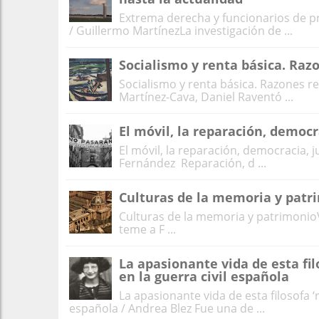
Extrema derecha y funcionarios de pri
/ Guillermo MartínezLa investigación de ...
Socialismo y renta básica. Raz
Socialismo y renta básica. Razones r
Martínez-Cava, Daniel Raventó ...
El móvil, la reparación, democra
El móvil, la reparación, democracia, 
Fernández Reparación, d ...
Culturas de la memoria y patr
Culturas de la memoria y patrimonioV
teme a F ...
La apasionante vida de esta fil
en la guerra civil española
La apasionante vida de esta filosofa ‘
española / Andrea Blez Fue una de ...