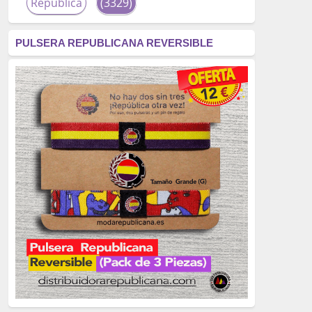
República
(3329)
corrupción
(3266)
PULSERA REPUBLICANA REVERSIBLE
fascismo
(2677)
tardofranquismo
(2320)
Actualidad
(2319)
monarquía
(2253)
borbones
(2176)
Cultura
(2163)
Guerra
(1674)
genocidio
(1234)
mujer
(1070)