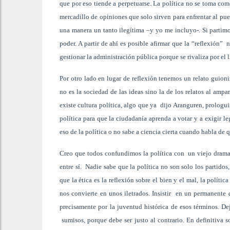
que por eso tiende a perpetuarse. La política no se toma com
mercadillo de opiniones que solo sirven para enfrentar al pue
una manera un tanto ilegítima –y yo me incluyo-. Si partimos 
poder. A partir de ahí es posible afirmar que la “reflexión
gestionar la administración pública porque se rivaliza por el
Por otro lado en lugar de reflexión tenemos un relato guion
no es la sociedad de las ideas sino la de los relatos al amp
existe cultura política, algo que ya dijo Aranguren, prologu
política para que la ciudadanía aprenda a votar y a exigir 
eso de la política o no sabe a ciencia cierta cuando habla de
Creo que todos confundimos la política con un viejo drama 
entre sí. Nadie sabe que la política no son solo los partidos,
que la ética es la reflexión sobre el bien y el mal, la polític
nos convierte en unos iletrados. Insistir en un permanente 
precisamente por la juventud histórica de esos términos. Dej
sumisos, porque debe ser justo al contrario. En definitiva 