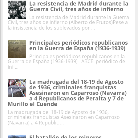
La resistencia de Madrid durante la
Guerra Civil, tres años de infierno
La resistencia de Madrid durante la Guerra
Civil, tres años de infierno (Alberto de Frutos)Pese a
la insistencia de los sublevados por ...
Principales periódicos republicanos
en la Guerra de España (1936-1939)
Principales periódicos republicanos en la
Guerra de España (1936-1939) ABCEl periódico de
inf ...
La madrugada del 18-19 de Agosto
de 1936, criminales franquistas
Asesinaron en Caparroso (Navarra)
a 4 Republicanos de Peralta y 7 de
Murillo el Cuende
La madrugada del 18-19 de Agosto de 1936,
criminales franquistas Asesinaron en Caparroso
(Navarra) a 4 Republic ...
El batallón de los mineros