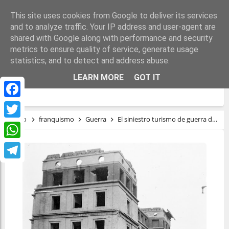
This site uses cookies from Google to deliver its services
and to analyze traffic. Your IP address and user-agent are
shared with Google along with performance and security
metrics to ensure quality of service, generate usage
statistics, and to detect and address abuse.
EL SINIESTRO TURISMO DE GUERRA DE
LEARN MORE
GOT IT
FRANCO
Facebook
Inicio
franquismo
Guerra
El siniestro turismo de guerra de Franco
Twitter
WhatsApp
Telegram