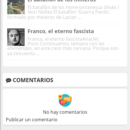
El batallón de los minerosVanessa Silván /
Nori Núñez El batallón ‘Guerra Pardo’,
formado por mineros de Lacian ...
Franco, el eterno fascista
Franco, el eterno fascistaAnaclet
Pons Continuamos semana con las
efemérides, en este caso más cercana. Porque son
ya cincuenta ...
COMENTARIOS
No hay comentarios
Publicar un comentario