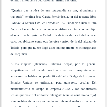
exterior. Entonces se dedicaron al turismo nacional.
“Querían dar la idea de una retaguardia en paz, abundante y
tranquila”, explica José García Fernández, autor del reciente libro
Ruta de la Guerra Civil en Oviedo
(KRK / Fundación Juan Muñiz
Zapico). En su obra cuenta cómo se utilizó este turismo para fijar
el relato de la gesta de Oviedo, la defensa de la ciudad ante el
cerco republicano como otra heroica versión de la del alcázar de
Toledo, pero que nunca llegó a ser tan importante en el imaginario
del Régimen.
A los viajeros (alemanes, italianos, belgas, por lo general
simpatizantes del bando nacional) se les transportaba en
autocares: se habían comprado 20 vehículos Dodge de los que en
Estados Unidos se utilizaban para transporte escolar. Del
mantenimiento se ocupó la empresa ALSA y los conductores
tenían que vestir el uniforme falangista (camisa azul, boina roja),
siempre bien afeitados y evitando escupir en el suelo u orinar en el