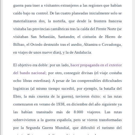
guerra para traer a visitantes extranjeros a las regiones que habían
caído bajo su control. De las cuatro planeadas inicialmente solo se
materializaron dos, la norteña, que desde la frontera francesa
visitaba las provincias cantábricas tras la caída del Frente Norte (se
visitaban San Sebastián, Santander, el cinturón de Hierro de
Bilbao, el Oviedo destruido tras el asedio, Altamira o Covadonga,
en viajes de unos nueve días), y la de Andalucía.
El objetivo era doble: por un lado,
hacer propaganda en el exterior
del bando nacional;
por otro, conseguir divisas (el viaje costaba
ocho libras esterlinas). A pesar de las comprensibles dificultades
logísticas (al mismo tiempo sucedió, por ejemplo, la batalla del
Ebro, la más cruenta de la guerra), tuvieron éxito: si las rutas
comenzaron en verano de 1938, en diciembre del año siguiente ya
las habían transitado más de 8.000 viajeros. Las rutas
sobrevivieron a la guerra española, pero se vieron transformadas
por la Segunda Guerra Mundial, que dificultó el turismo del