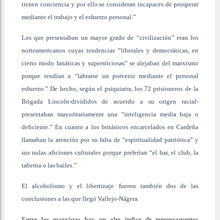
tienen conciencia y por ello se consideran incapaces de prosperar
mediante el trabajo y el esfuerzo personal.”
Los que presentaban un mayor grado de “civilización” eran los
norteamericanos cuyas tendencias “liberales y democráticas, en
cierto modo fanáticas y supersticiosas” se alejaban del marxismo
porque tendían a “labrarse un porvenir mediante el personal
esfuerzo.” De hecho, según el psiquiatra, los 72 prisioneros de la
Brigada Lincoln-divididos de acuerdo a su origen racial-
presentaban mayoritariamente una “inteligencia media baja o
deficiente.” En cuanto a los británicos encarcelados en Cardeña
llamaban la atención por su falta de “espiritualidad patriótica” y
sus nulas aficiones culturales porque preferían “el bar, el club, la
taberna o las bailes.”
El alcoholismo y el libertinaje fueron también dos de las
conclusiones a las que llegó Vallejo-Nágera.
Entre los marxistas hay un alto índice de temperamentos