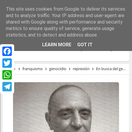
This site uses cookies from Google to deliver its services
and to analyze traffic. Your IP address and user-agent are
shared with Google along with performance and security
metrics to ensure quality of service, generate usage
statistics, and to detect and address abuse.
EN BUSCA DEL GEN ROJO: LOCOS Y
LEARN MORE
GOT IT
MANICOMIOS EN ESPAÑA (1936-1942)
Facebook
Inicio
franquismo
genocidio
represión
En busca del gen rojo: locos y manicomios en españa (1936-1942)
Twitter
WhatsApp
Telegram