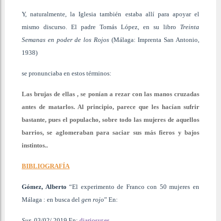
Y, naturalmente, la Iglesia también estaba allí para apoyar el
mismo discurso. El padre Tomás López, en su libro
Treinta
Semanas en poder de los Rojos
(Málaga: Imprenta San Antonio,
1938)
se pronunciaba en estos términos:
Las brujas de ellas , se ponían a rezar con las manos cruzadas
antes de matarlos. Al principio, parece que les hacían sufrir
bastante, pues el populacho, sobre todo las mujeres de aquellos
barrios, se aglomeraban para saciar sus más fieros y bajos
instintos..
BIBLIOGRAFÍA
Gómez, Alberto
“El experimento de Franco con 50 mujeres en
Málaga : en busca del
gen rojo
” En:
Sur
, 03/02/ 2019.En:
diariosur.es