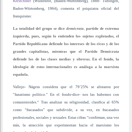
Krestchmer
(Wüstenrot, (Baden-Wurtemberg), 1888- Tübingen,
Baden-Würtemberg, 1964), comenta el psiquiatra oficial del
franquismo:
La totalidad del grupo se dice
demócrata
,
partido de extrema
izquierda, pues, según lo entienden los sujetos explotados, el
Partido Republicano defiende los intereses de los ricos y de los
grandes capitalistas, mientras que el Partido Demócrata
defiende los de las clases medias y obreras. En el fondo, la
ideología de estos internacionales es análoga a la marxista
española.
Vallejo- Nágera considera que el 79’25% se alistaron por
“fanatismo político.” En el fondo-dice- nos las habemos con
comunistoides.“ Tras analizar su religiosidad, clasifica al 65%
como “fracasados” que subdivide, a su vez, en fracasados
profesionales, sociales y sexuales. Estas cifras “confirman, una vez
más, la atracción que experimentan hacia el marxismo los