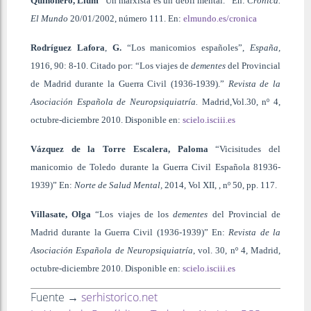
Quiñonero, Llum
“Un marxista es un débil mental.” En:
Crónica.
El Mundo
20/01/2002, número 111. En:
elmundo.es/cronica
Rodríguez Lafora
,
G.
“Los manicomios españoles”,
España,
1916, 90: 8-10. Citado por: “Los viajes de
dementes
del Provincial
de Madrid durante la Guerra Civil (1936-1939).”
Revista de la
Asociación Española de Neuropsiquiatría.
Madrid,Vol.30, nº 4,
octubre-diciembre 2010. Disponible en:
scielo.isciii.es
Vázquez de la Torre Escalera, Paloma
“Vicisitudes del
manicomio de Toledo durante la Guerra Civil Española 81936-
1939)” En:
Norte de Salud Mental,
2014, Vol XII, , nº 50, pp. 117.
Villasate, Olga
“Los viajes de los
dementes
del Provincial de
Madrid durante la Guerra Civil (1936-1939)” En:
Revista de la
Asociación Española de Neuropsiquiatría
, vol. 30, nº 4, Madrid,
octubre-diciembre 2010. Disponible en:
scielo.isciii.es
Fuente →
serhistorico.net