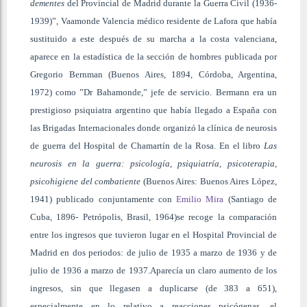
dementes
del Provincial de Madrid durante la Guerra Civil (1936-
1939)”, Vaamonde Valencia médico residente de Lafora que había
sustituido a este después de su marcha a la costa valenciana,
aparece en la estadística de la sección de hombres publicada por
Gregorio Bernman (Buenos Aires, 1894, Córdoba, Argentina,
1972) como ”Dr Bahamonde,” jefe de servicio. Bermann era un
prestigioso psiquiatra argentino que había llegado a España con
las Brigadas Internacionales donde organizó la clínica de neurosis
de guerra del Hospital de Chamartín de la Rosa. En el libro
Las
neurosis en la guerra: psicología, psiquiatría, psicoterapia,
psicohigiene del combatiente
(Buenos Aires: Buenos Aires López,
1941) publicado conjuntamente con
Emilio Mira
(Santiago de
Cuba, 1896- Petrópolis, Brasil, 1964)se recoge la comparación
entre los ingresos que tuvieron lugar en el Hospital Provincial de
Madrid en dos periodos: de julio de 1935 a marzo de 1936 y de
julio de 1936 a marzo de 1937.Aparecía un claro aumento de los
ingresos, sin que llegasen a duplicarse (de 383 a 651),
especialmente en lo relativo a reacciones psicógenas, el