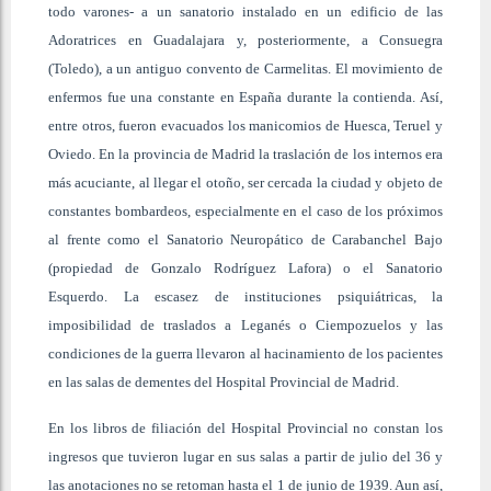
todo varones- a un sanatorio instalado en un edificio de las
Adoratrices en Guadalajara y, posteriormente, a Consuegra
(Toledo), a un antiguo convento de Carmelitas. El movimiento de
enfermos fue una constante en España durante la contienda. Así,
entre otros, fueron evacuados los manicomios de Huesca, Teruel y
Oviedo. En la provincia de Madrid la traslación de los internos era
más acuciante, al llegar el otoño, ser cercada la ciudad y objeto de
constantes bombardeos, especialmente en el caso de los próximos
al frente como el Sanatorio Neuropático de Carabanchel Bajo
(propiedad de Gonzalo Rodríguez Lafora) o el Sanatorio
Esquerdo. La escasez de instituciones psiquiátricas, la
imposibilidad de traslados a Leganés o Ciempozuelos y las
condiciones de la guerra llevaron al hacinamiento de los pacientes
en las salas de dementes del Hospital Provincial de Madrid.
En los libros de filiación del Hospital Provincial no constan los
ingresos que tuvieron lugar en sus salas a partir de julio del 36 y
las anotaciones no se retoman hasta el 1 de junio de 1939. Aun así,