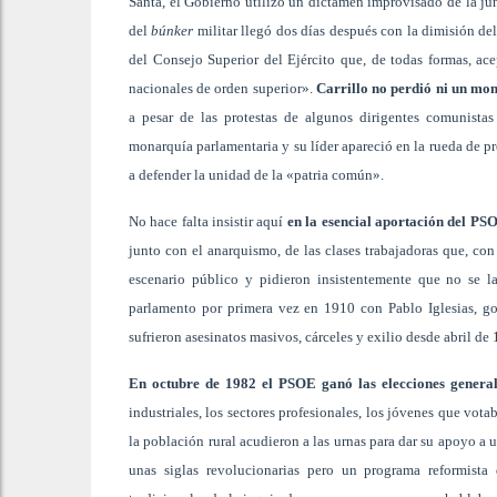
Santa, el Gobierno utilizó un dictamen improvisado de la jun
del
búnker
militar llegó dos días después con la dimisión de
del Consejo Superior del Ejército que, de todas formas, 
nacionales de orden superior».
Carrillo no perdió ni un mo
a pesar de las protestas de algunos dirigentes comunista
monarquía parlamentaria y su líder apareció en la rueda de p
a defender la unidad de la «patria común».
No hace falta insistir aquí
en la esencial aportación del PS
junto con el anarquismo, de las clases trabajadoras que, con
escenario público y pidieron insistentemente que no se la
parlamento por primera vez en 1910 con Pablo Iglesias, go
sufrieron asesinatos masivos, cárceles y exilio desde abril de
En octubre de 1982 el PSOE ganó las elecciones general
industriales, los sectores profesionales, los jóvenes que vot
la población rural acudieron a las urnas para dar su apoyo a 
unas siglas revolucionarias pero un programa reformista