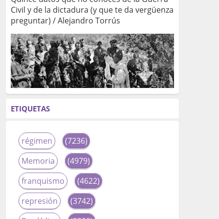
Civil y de la dictadura (y que te da vergüenza
preguntar) / Alejandro Torrús
ETIQUETAS
régimen
(7236)
Memoria
(4979)
franquismo
(4622)
represión
(3742)