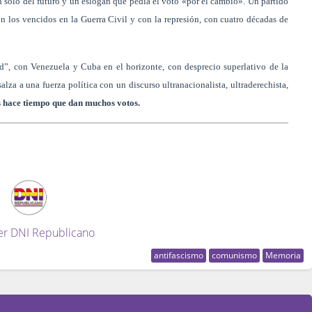
 sólo del futuro y un eslogan que pedía el voto «por el cambio». Un partido
n los vencidos en la Guerra Civil y con la represión, con cuatro décadas de
”, con Venezuela y Cuba en el horizonte, con desprecio superlativo de la
salza a una fuerza política con un discurso ultranacionalista, ultraderechista,
as hace tiempo que dan muchos votos.
er DNI Republicano
antifascismo
comunismo
Memoria