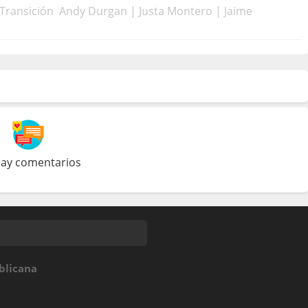
 Transición Andy Durgan | Justa Montero | Jaime
ay comentarios
blicana