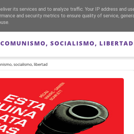
liver its services and to analyze traffic. Your IP address and us
CA
FRANQUISMO
GUERRA DE ESPAÑA
MEMORIA
rmance and security metrics to ensure quality of service, gene
buse.
COMUNISMO, SOCIALISMO, LIBERTAD
ismo, socialismo, libertad