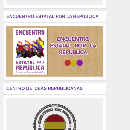
revolución
(312)
América Latina
(305)
ENCUENTRO ESTATAL POR LA REPÚBLICA
Exhumación
(304)
Golpe de Estado
(304)
Brigadas Internacionales
(303)
pensamiento
(294)
Revisionismo
(289)
La Transición
(275)
CENTRO DE IDEAS REPUBLICANAS
presos políticos
(273)
educación pública
(270)
La Izquierda
(260)