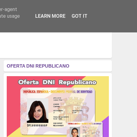
er-agent
RÉGIMEN - MONARQUÍA
CULTURA - LIBROS
rate usage
LEARN MORE
GOT IT
OFERTA DNI REPUBLICANO