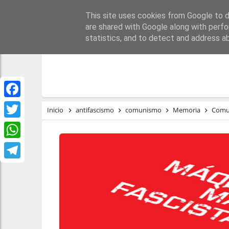
This site uses cookies from Google to de
PORTADA
REPÚBLI
are shared with Google along with perfo
statistics, and to detect and address a
Facebook
Inicio
antifascismo
comunismo
Memoria
Comun
Twitter
WhatsApp
Telegram