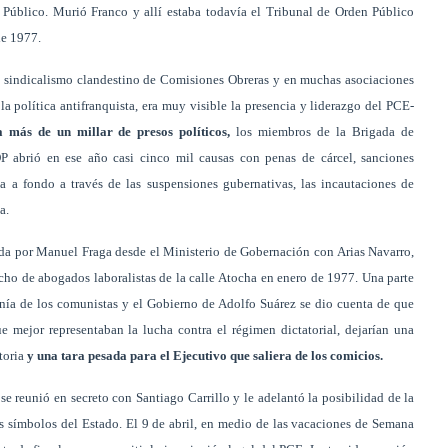
Público. Murió Franco y allí estaba todavía el Tribunal de Orden Público
de 1977.
 el sindicalismo clandestino de Comisiones Obreras y en muchas asociaciones
 la política antifranquista, era muy visible la presencia y liderazgo del PCE-
más de un millar de presos políticos,
los miembros de la Brigada de
OP abrió en ese año casi cinco mil causas con penas de cárcel, sanciones
a a fondo a través de las suspensiones gubernativas, las incautaciones de
a.
a por Manuel Fraga desde el Ministerio de Gobernación con Arias Navarro,
acho de abogados laboralistas de la calle Atocha en enero de 1977. Una parte
nía de los comunistas y el Gobierno de Adolfo Suárez se dio cuenta de que
ue mejor representaban la lucha contra el régimen dictatorial, dejarían una
toria
y una tara pesada para el Ejecutivo que saliera de los comicios.
se reunió en secreto con Santiago Carrillo y le adelantó la posibilidad de la
s símbolos del Estado. El 9 de abril, en medio de las vacaciones de Semana