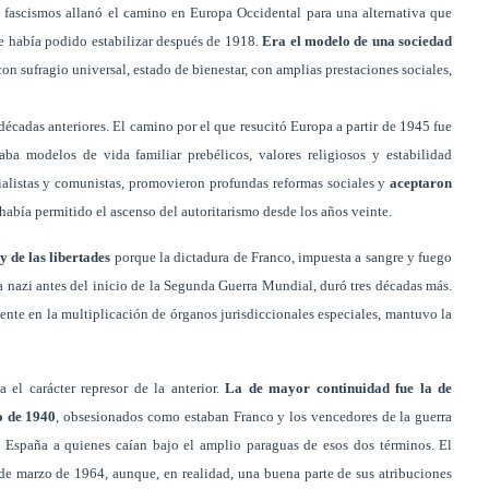
os fascismos allanó el camino en Europa Occidental para una alternativa que
se había podido estabilizar después de 1918.
Era el modelo de una sociedad
n sufragio universal, estado de bienestar, con amplias prestaciones sociales,
 décadas anteriores. El camino por el que resucitó Europa a partir de 1945 fue
ba modelos de vida familiar prebélicos, valores religiosos y estabilidad
cialistas y comunistas, promovieron profundas reformas sociales y
aceptaron
había permitido el ascenso del autoritarismo desde los años veinte.
 de las libertades
porque la dictadura de Franco, impuesta a sangre y fuego
ia nazi antes del inicio de la Segunda Guerra Mundial, duró tres décadas más.
stente en la multiplicación de órganos jurisdiccionales especiales, mantuvo la
 el carácter represor de la anterior.
La de mayor continuidad fue la de
o de 1940
, obsesionados como estaban Franco y los vencedores de la guerra
 España a quienes caían bajo el amplio paraguas de esos dos términos. El
 de marzo de 1964, aunque, en realidad, una buena parte de sus atribuciones