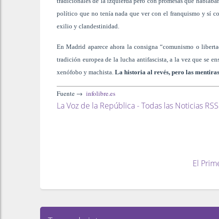
tradicionales de la izquierda pero con promesas que hablaban
político que no tenía nada que ver con el franquismo y sí co
exilio y clandestinidad.
En Madrid aparece ahora la consigna “comunismo o libertad
tradición europea de la lucha antifascista, a la vez que se en
xenófobo y machista.
La historia al revés, pero las mentir
Fuente →
infolibre.es
La Voz de la República - Todas las Noticias RSS
El Prim