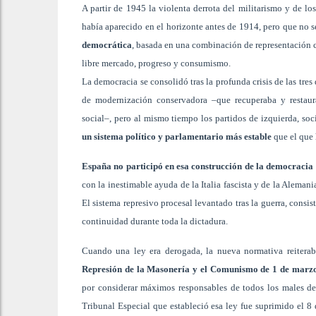
A partir de 1945 la violenta derrota del militarismo y de l
había aparecido en el horizonte antes de 1914, pero que no 
democrática
, basada en una combinación de representación co
libre mercado, progreso y consumismo.
La democracia se consolidó tras la profunda crisis de las tres
de modernización conservadora –que recuperaba y restaura
social–, pero al mismo tiempo los partidos de izquierda, so
un sistema político y parlamentario más estable
que el que 
España no participó en esa construcción de la democracia y
con la inestimable ayuda de la Italia fascista y de la Aleman
El sistema represivo procesal levantado tras la guerra, consi
continuidad durante toda la dictadura.
Cuando una ley era derogada, la nueva normativa reiteraba
Represión de la Masonería y el Comunismo de 1 de marz
por considerar máximos responsables de todos los males de
Tribunal Especial que estableció esa ley fue suprimido el 8