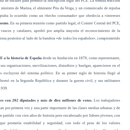
ta de fiscales para permitir la inscripción legal del PCE. La temida reacción
l ministro de Marina, el almirante Pita da Veiga, y un comunicado de repulsa
aceptaba lo ocurrido como un «hecho consumado» que obedecía a «intereses
mento.
En su primera reunión como partido legal, el Comité Central del PCE,
s vascos y catalanes, aprobó por amplia mayoría el reconocimiento de la
rensa posterior al lado de la bandera «de todos los españoles», comprometido
OE a la historia de España
desde su fundación en 1879, como representante,
 sus organizaciones, movilizaciones, disturbios y huelgas, aparecieron en el
s excluyera del sistema político. En su primer siglo de historia llegó al
bernó en la Segunda República y durante la guerra civil, y sus militantes
 1939.
es con 202 diputados y más de diez millones de votos.
Los trabajadores
aban por primera vez y una parte importante de las clases medias urbanas y de
un partido con cien años de historia pero encabezado por líderes jóvenes, con
 que prometía estabilidad y seguridad, con todo el peso de los valores