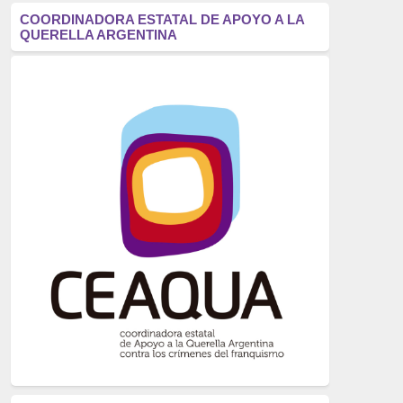
antifascismo
(1006)
COORDINADORA ESTATAL DE APOYO A LA
QUERELLA ARGENTINA
Eventos
(914)
Historia
(752)
Crímenes del franquismo
(721)
dictadura
(699)
Feminismo
(607)
neofranquismo
(567)
Justicia Universal
(527)
Derechos Humanos
(522)
Nacionalcatolicismo
(514)
Exilio
(506)