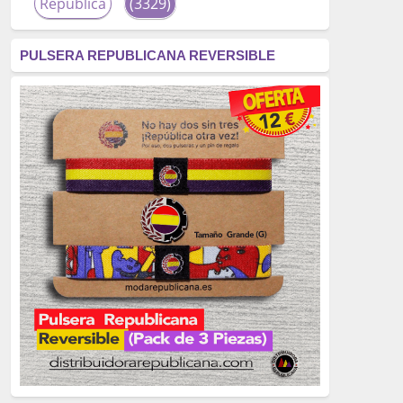
República
(3329)
corrupción
(3266)
PULSERA REPUBLICANA REVERSIBLE
fascismo
(2677)
tardofranquismo
(2320)
Actualidad
(2319)
monarquía
(2253)
borbones
(2176)
Cultura
(2163)
Guerra
(1674)
genocidio
(1234)
mujer
(1070)