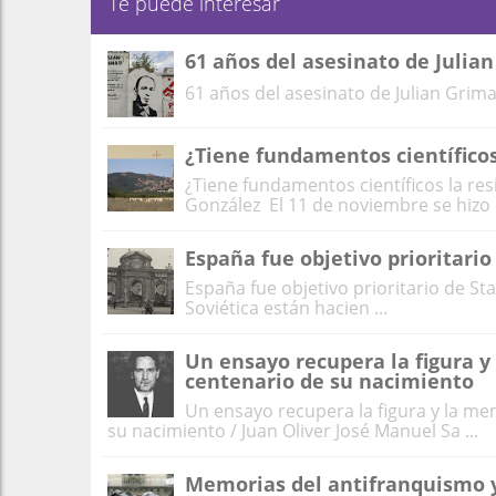
Te puede interesar
61 años del asesinato de Julia
61 años del asesinato de Julian Grima
¿Tiene fundamentos científicos 
¿Tiene fundamentos científicos la resi
González El 11 de noviembre se hizo p
España fue objetivo prioritario
España fue objetivo prioritario de S
Soviética están hacien ...
Un ensayo recupera la figura y
centenario de su nacimiento
Un ensayo recupera la figura y la me
su nacimiento / Juan Oliver José Manuel Sa ...
Memorias del antifranquismo y