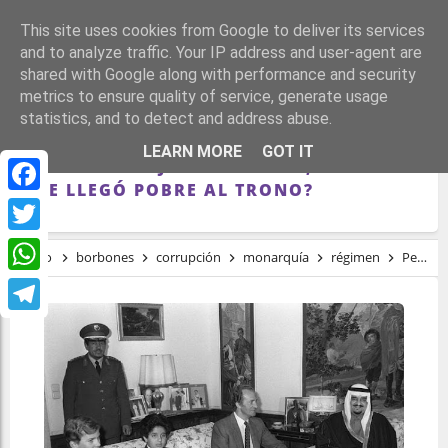
This site uses cookies from Google to deliver its services
and to analyze traffic. Your IP address and user-agent are
shared with Google along with performance and security
metrics to ensure quality of service, generate usage
statistics, and to detect and address abuse.
PERO ¿A CUÁNTO ASCIENDE LA FORTUNA
LEARN MORE
GOT IT
PERSONAL DE JUAN CARLOS I, EL REY
QUE LLEGÓ POBRE AL TRONO?
Facebook
Twitter
Inicio
borbones
corrupción
monarquía
régimen
Pero ¿a cuánto asciende la fortuna personal de Juan Carlos I, el rey que llegó pobre al trono?
WhatsApp
Telegram