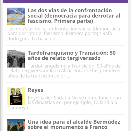
Las dos vías de la confrontación
social (democracia para derrotar al
fascismo. Primera parte)
Las dos vías de la confrontación social (democracia
para derrotar al fascismo. Primera parte) / Rafa
Rodríguez La base de l ...
Tardofranquismo y Transición: 50
años de relato tergiversado
Tardofranquismo y Transición: 50 años de
relato tergiversadoIñaki Alrui Durante los primeros
años de la transición se pr ...
Reyes
ReyesJavier Sádaba No sé cómo funcionan
las dinastías en, por ejemplo, Tailandia o
Camboya. ...
Una idea para el alcalde Bermúdez
sobre el monumento a Franco