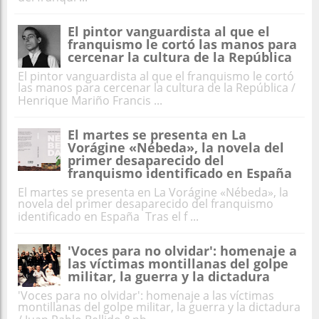
El pintor vanguardista al que el
franquismo le cortó las manos para
cercenar la cultura de la República
El pintor vanguardista al que el franquismo le cortó
las manos para cercenar la cultura de la República /
Henrique Mariño Francis ...
El martes se presenta en La
Vorágine «Nébeda», la novela del
primer desaparecido del
franquismo identificado en España
El martes se presenta en La Vorágine «Nébeda», la
novela del primer desaparecido del franquismo
identificado en España Tras el f ...
'Voces para no olvidar': homenaje a
las víctimas montillanas del golpe
militar, la guerra y la dictadura
'Voces para no olvidar': homenaje a las víctimas
montillanas del golpe militar, la guerra y la dictadura