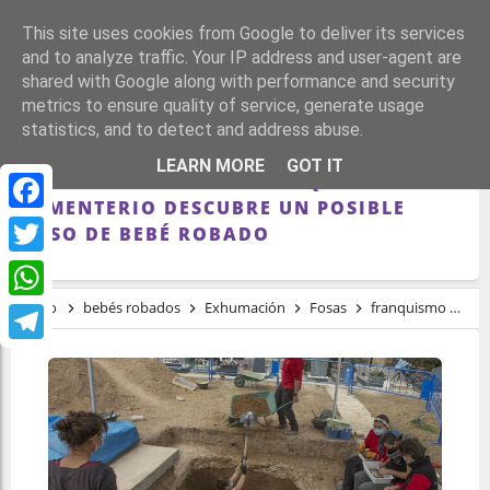
This site uses cookies from Google to deliver its services
and to analyze traffic. Your IP address and user-agent are
shared with Google along with performance and security
metrics to ensure quality of service, generate usage
statistics, and to detect and address abuse.
LA EXCAVACIÓN QUE BUSCA A
LEARN MORE
GOT IT
REPRESALIADOS DEL FRANQUISMO EN EL
CEMENTERIO DESCUBRE UN POSIBLE
Facebook
CASO DE BEBÉ ROBADO
Twitter
Inicio
bebés robados
Exhumación
Fosas
franquismo
re
WhatsApp
Telegram