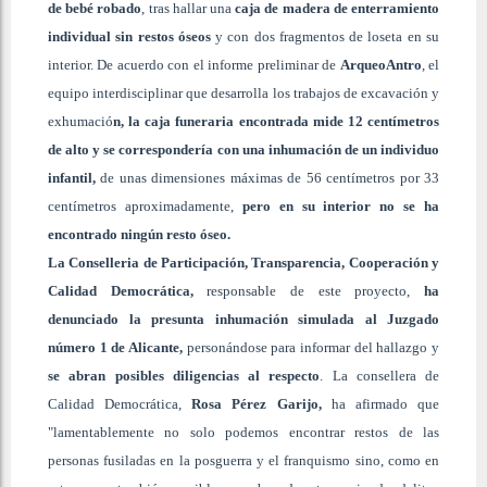
de bebé robado
, tras hallar una
caja de madera de enterramiento
individual sin restos óseos
y con dos fragmentos de loseta en su
interior. De acuerdo con el informe preliminar de
ArqueoAntro
, el
equipo interdisciplinar que desarrolla los trabajos de excavación y
exhumació
n, la caja funeraria encontrada mide 12 centímetros
de alto y se correspondería con una inhumación de un individuo
infantil,
de unas dimensiones máximas de 56 centímetros por 33
centímetros aproximadamente,
pero en su interior no se ha
encontrado ningún resto óseo.
La Conselleria de Participación, Transparencia, Cooperación y
Calidad Democrática,
responsable de este proyecto,
ha
denunciado la presunta inhumación simulada al Juzgado
número 1 de Alicante,
personándose para informar del hallazgo y
se abran posibles diligencias al respecto
. La consellera de
Calidad Democrática,
Rosa Pérez Garijo,
ha afirmado que
"lamentablemente no solo podemos encontrar restos de las
personas fusiladas en la posguerra y el franquismo sino, como en