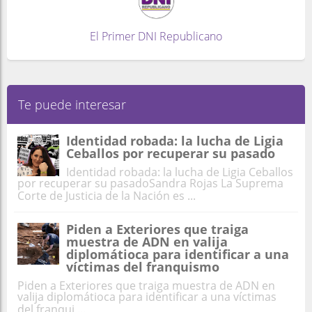
El Primer DNI Republicano
Te puede interesar
Identidad robada: la lucha de Ligia
Ceballos por recuperar su pasado
Identidad robada: la lucha de Ligia Ceballos
por recuperar su pasadoSandra Rojas La Suprema
Corte de Justicia de la Nación es ...
Piden a Exteriores que traiga
muestra de ADN en valija
diplomátioca para identificar a una
víctimas del franquismo
Piden a Exteriores que traiga muestra de ADN en
valija diplomátioca para identificar a una víctimas
del franqui ...