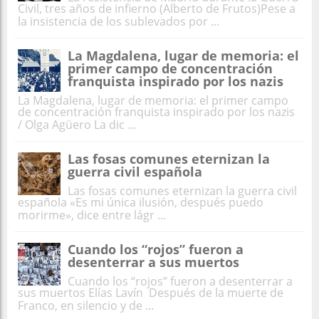
Civil, tres años de infierno (Alberto de Frutos)Pese a
la insistencia de los sublevados por ...
La Magdalena, lugar de memoria: el
primer campo de concentración
franquista inspirado por los nazis
La Magdalena, lugar de memoria: el primer campo
de concentración franquista inspirado por los nazis
/ Olga Agüero La dic ...
Las fosas comunes eternizan la
guerra civil española
Las fosas comunes eternizan la guerra civil
española «Es mi única ilusión, después puedo
morirme», dice entre lágr ...
Cuando los “rojos” fueron a
desenterrar a sus muertos
Cuando los “rojos” fueron a desenterrar a
sus muertos Elías Lavín Después de la muerte de
Franco, en silencio y de ...