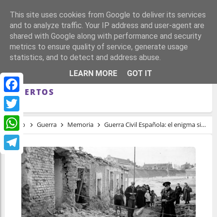
This site uses cookies from Google to deliver its services
and to analyze traffic. Your IP address and user-agent are
shared with Google along with performance and security
metrics to ensure quality of service, generate usage
statistics, and to detect and address abuse.
GUERRA CIVIL ESPAÑOLA: EL ENIGMA SIN
LEARN MORE
GOT IT
RESOLVER SOBRE EL NÚMERO DE
MUERTOS
Facebook
Twitter
Inicio
Guerra
Memoria
Guerra Civil Española: el enigma sin resolver sobre el número de muertos
WhatsApp
Telegram