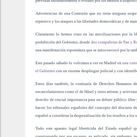
previstas razonablemente o evitado por los medios a disposic
Advertencias de una Comisión que no tiene ninguna sospech
represivo y los ataques a las libertades democráticas y de ma
Claramente lo hemos visto en las movilizaciones por la l
prohibición del Gobierno, donde
dos compañeras de Pan y Ros
una manifestación espontánea que se autoconvocó por la tard
Este pasado sábado lo volvimos a ver en Madrid en
una conv
el Gobierno
con un enorme despliegue policial y con identifi
Estos días también, la comisaria de Derechos Humanos de
encarcelamientos como el de Hásel y otros artistas y activista
derecho de crucial importancia para un debate público libre
hacen los tribunales españoles del concepto del discurso de
español a considerar la despenalización de los insultos a los 
Todo este aparato legal liberticida del Estado español 
cuestionando por sus excesos, es aplicado, sin embargo, 