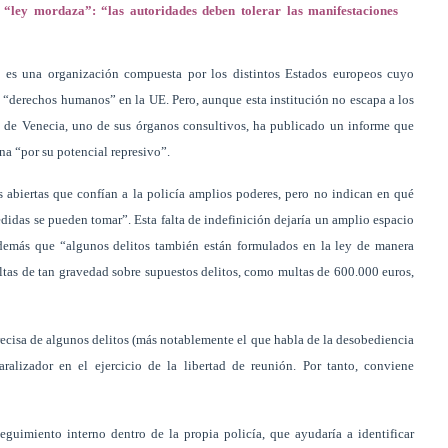
 “ley mordaza”: “las autoridades deben tolerar las manifestaciones
) es una organización compuesta por los distintos Estados europeos cuyo
os “derechos humanos” en la UE. Pero, aunque esta institución no escapa a los
ón de Venecia, uno de sus órganos consultivos, ha publicado un informe que
na “por su potencial represivo”.
s abiertas que confían a la policía amplios poderes, pero no indican en qué
edidas se pueden tomar”. Esta falta de indefinición dejaría un amplio espacio
 además que “algunos delitos también están formulados en la ley de manera
tas de tan gravedad sobre supuestos delitos, como multas de 600.000 euros,
recisa de algunos delitos (más notablemente el que habla de la desobediencia
aralizador en el ejercicio de la libertad de reunión. Por tanto, conviene
guimiento interno dentro de la propia policía, que ayudaría a identificar