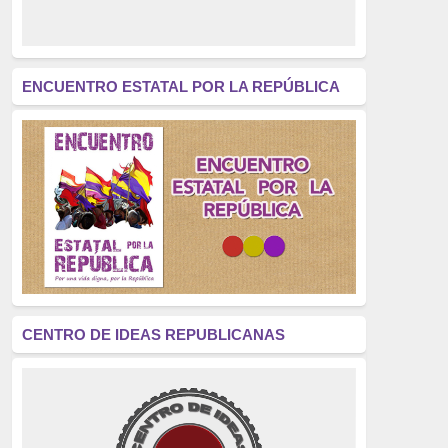
derecho a decidir
(376)
revolución
(312)
América Latina
(305)
ENCUENTRO ESTATAL POR LA REPÚBLICA
Exhumación
(304)
Golpe de Estado
(304)
Brigadas Internacionales
(303)
pensamiento
(294)
Revisionismo
(289)
La Transición
(275)
CENTRO DE IDEAS REPUBLICANAS
presos políticos
(273)
educación pública
(270)