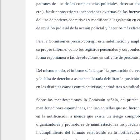
patrones de uso de las competencias policiales, detectar abu
etc.), facilitar posteriores inspecciones externas de las fuerza
del uso de poderes coercitivos y modificar la legislación en
de revisión judicial de la acción policial y hacerlos más efici
Para la Comisión es preciso corregir esta indefinición y amp
su propio informe, como los registros personales y corporales
forma espontánea o las devoluciones en caliente de personas m
Del mismo modo, el informe señala que “la presunción de vera
y la falta de derecho a asistencia letrada debilitan la posici
en las distintas causas contra activistas, periodistas o sindicali
Sobre las manifestaciones la Comisión señala, en primer l
manifestaciones espontáneas, incluso aquellas que no fueron 
en la notificación, a menos que exista un riesgo comproba
organizadores y promotores de manifestaciones no pueden ser
incumplimiento del formato establecido en la notificación