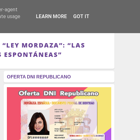
er-agent
RÉGIMEN - MONARQUÍA
CULTURA - LIBROS
rate usage
LEARN MORE
GOT IT
 “LEY MORDAZA”: “LAS
S ESPONTÁNEAS”
OFERTA DNI REPUBLICANO