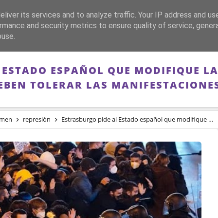
liver its services and to analyze traffic. Your IP address and us
CA
FRANQUISMO
GUERRA DE ESPAÑA
MEMORIA
rmance and security metrics to ensure quality of service, gene
buse.
 ESTADO ESPAÑOL QUE MODIFIQUE LA
EBEN TOLERAR LAS MANIFESTACIONE
imen
represión
Estrasburgo pide al Estado español que modifique la “ley mordaza”: “las autoridades deben tolerar las manifestaciones espontáneas”