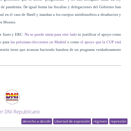
de pandemia. De igual forma las fiscalías y delegaciones del Gobierno han
al en el caso de Hasél y mandan a los cuerpos antidisturbios a desahucios y
os Mossos.
e Junts y ERC.
No se puede mirar para otro lado
ni justificar el apoyo como
do para
las próximas elecciones en Madrid
o como
el apoyo que la CUP está
epresión tiene que avanzar haciendo bandera de un programa verdaderamente
.
er DNI Republicano
derecho a decidir
Libertad de expresión
régimen
represión