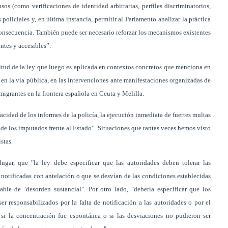
sos (como verificaciones de identidad arbitrarias, perfiles discriminatorios,
s policiales y, en última instancia, permitir al Parlamento analizar la práctica
 consecuencia. También puede ser necesario reforzar los mecanismos existentes
entes y accesibles”.
litud de la ley que luego es aplicada en contextos concretos que menciona en
 en la vía pública, en las intervenciones ante manifestaciones organizadas de
igrantes en la frontera española en Ceuta y Melilla.
cidad de los informes de la policía, la ejecución inmediata de fuertes multas
ón de los imputados frente al Estado”. Situaciones que tantas veces hemos visto
stas.
ugar, que "la ley debe especificar que las autoridades deben tolerar las
notificadas con antelación o que se desvían de las condiciones establecidas
ble de ’desorden sustancial". Por otro lado, "debería especificar que los
 responsabilizados por la falta de notificación a las autoridades o por el
 si la concentración fue espontánea o si las desviaciones no pudieron ser