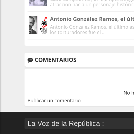
atracción hacia un personaje histórico
Antonio González Ramos, el úl
Antonio González Ramos, el último a
los torturadores fue el ...
COMENTARIOS
No h
Publicar un comentario
La Voz de la República :