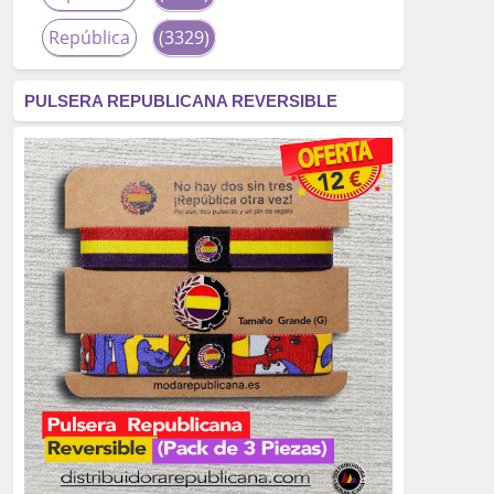
República
(3329)
corrupción
(3266)
PULSERA REPUBLICANA REVERSIBLE
fascismo
(2677)
tardofranquismo
(2320)
Actualidad
(2319)
monarquía
(2253)
borbones
(2176)
Cultura
(2163)
Guerra
(1674)
genocidio
(1234)
mujer
(1070)