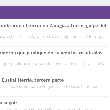
embraron el terror en Zaragoza tras el golpe del
on el terror en Zaragoza tras el golpe del 36 / Henrique
Gobierno que publique en su web los resultados
o que publique en su web los resultados electorales de la
 Euskal Herria, tercera parte
 Herria, tercera parte Angelo Nero La serie tiene por
a seguir
r Juan Antonio Gilabert GilSiempre he sentido una