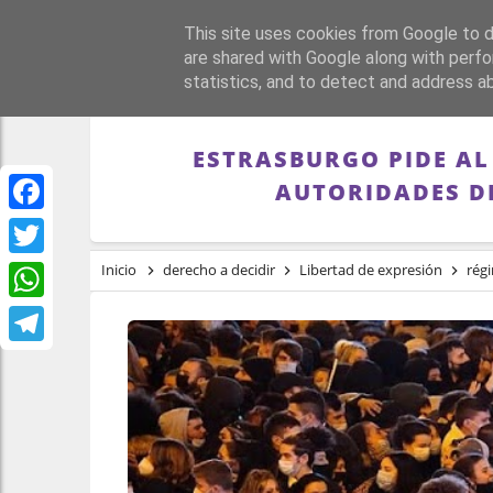
This site uses cookies from Google to de
PORTADA
REPÚBLI
are shared with Google along with perfo
statistics, and to detect and address a
ESTRASBURGO PIDE AL
AUTORIDADES D
Facebook
Twitter
Inicio
derecho a decidir
Libertad de expresión
rég
WhatsApp
Telegram