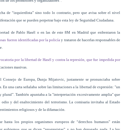
ión de los promotores y organizadores".
a de “izquierdista” sino todo lo contrario, pero que avisa sobre el nivel
nifestación que se pueden perpetrar bajo esta ley de Seguridad Ciudadana.
ibertad de Pablo Hasél o en las de este 8M en Madrid que enfrentaron la
as fueron identificadas por la policía
y trataron de hacerlas responsables de
e.
ocatoria por la libertad de Hasél y contra la represión, que fue impedida por
caciones masivas.
l Consejo de Europa, Dunja Mijatovic, justamente se pronunciaba sobre
s. En una carta señalaba sobre las limitaciones a la libertad de expresión: "un
 y plural”. También apuntaba a la "interpretación excesivamente amplia" que
 odio y del enaltecimiento del terrorismo. La comisaria invitaba al Estado
sentimientos religiosos y de la difamación.
que hasta los propios organismos europeos de “derechos humanos” están
por gobiernos que se dicen “progresistas” y no han derogado nada. La ley