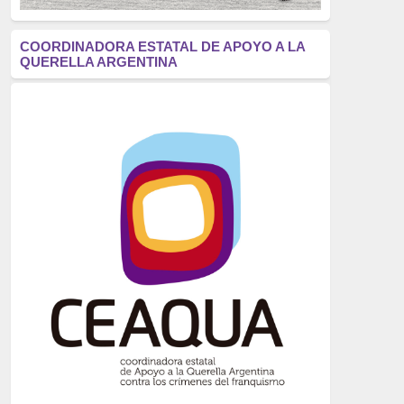
antifascismo
(1006)
COORDINADORA ESTATAL DE APOYO A LA
QUERELLA ARGENTINA
Eventos
(914)
Historia
(752)
Crímenes del franquismo
(721)
dictadura
(699)
Feminismo
(607)
neofranquismo
(567)
Justicia Universal
(527)
Derechos Humanos
(522)
Nacionalcatolicismo
(514)
Exilio
(506)