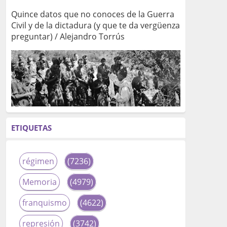
Quince datos que no conoces de la Guerra
Civil y de la dictadura (y que te da vergüenza
preguntar) / Alejandro Torrús
ETIQUETAS
régimen
(7236)
Memoria
(4979)
franquismo
(4622)
represión
(3742)