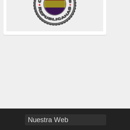
La Izquierda
(260)
justicia
(258)
Holocausto
(239)
Maquis
(237)
capitalismo
(228)
crisis sanitaria
(228)
Catalunya Proces
(227)
Lucha de clases
(211)
comunismo
(208)
bebés robados
(199)
Nuestra Web
Imperialismo
(189)