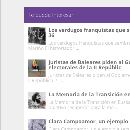
Te puede interesar
Los verdugos franquistas que s
36
Los verdugos franquistas que sembrar
Mariño El historiador ...
Juristas de Baleares piden al 
electorales de la II Repúblic
Juristas de Baleares piden al Gobiern
II República / ...
La Memoria de la Transición en
La Memoria de la Transición en Euskal
objetivo recuperar para la me ...
Clara Campoamor, un ejemplo 
Clara Campoamor, un ejemplo a segui