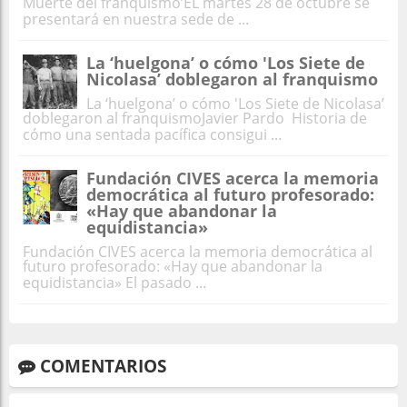
Muerte del franquismo’EL martes 28 de octubre se
presentará en nuestra sede de ...
La ‘huelgona’ o cómo 'Los Siete de
Nicolasa’ doblegaron al franquismo
La ‘huelgona’ o cómo 'Los Siete de Nicolasa’
doblegaron al franquismoJavier Pardo Historia de
cómo una sentada pacífica consigui ...
Fundación CIVES acerca la memoria
democrática al futuro profesorado:
«Hay que abandonar la
equidistancia»
Fundación CIVES acerca la memoria democrática al
futuro profesorado: «Hay que abandonar la
equidistancia» El pasado ...
COMENTARIOS