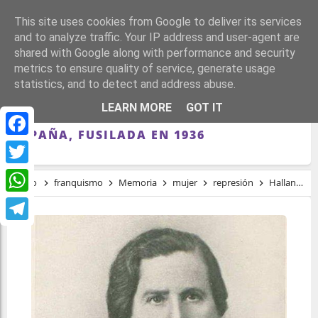
This site uses cookies from Google to deliver its services
and to analyze traffic. Your IP address and user-agent are
shared with Google along with performance and security
metrics to ensure quality of service, generate usage
statistics, and to detect and address abuse.
HALLAN EN UNA FOSA LOS RESTOS DE LA
LEARN MORE
GOT IT
PRIMERA ALCALDESA REPUBLICANA DE
ESPAÑA, FUSILADA EN 1936
Facebook
Twitter
Inicio
franquismo
Memoria
mujer
represión
Hallan en una fosa los restos de la primera alcaldesa republicana de España, fusilada en 1936
WhatsApp
Telegram