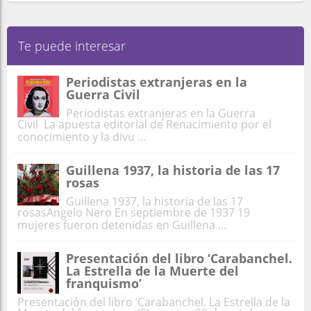
Te puede interesar
Periodistas extranjeras en la
Guerra Civil
Periodistas extranjeras en la Guerra
Civil La apuesta editorial de Renacimiento por el
conocimiento y la divu ...
Guillena 1937, la historia de las 17
rosas
Guillena 1937, la historia de las 17
rosasAngelo Nero En septiembre de 1937 19
mujeres fueron detenidas en Guillena ...
Presentación del libro ‘Carabanchel.
La Estrella de la Muerte del
franquismo’
Presentación del libro ‘Carabanchel. La Estrella de la