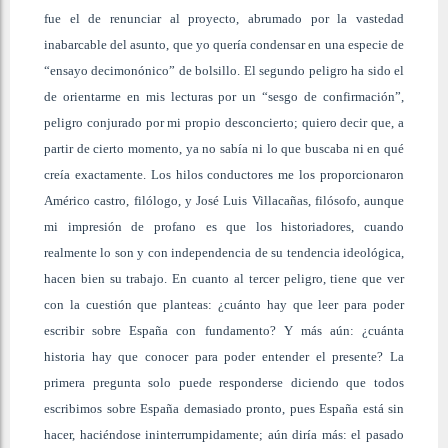
fue el de renunciar al proyecto, abrumado por la vastedad
inabarcable del asunto, que yo quería condensar en una especie de
“ensayo decimonónico” de bolsillo. El segundo peligro ha sido el
de orientarme en mis lecturas por un “sesgo de confirmación”,
peligro conjurado por mi propio desconcierto; quiero decir que, a
partir de cierto momento, ya no sabía ni lo que buscaba ni en qué
creía exactamente. Los hilos conductores me los proporcionaron
Américo castro, filólogo, y José Luis Villacañas, filósofo, aunque
mi impresión de profano es que los historiadores, cuando
realmente lo son y con independencia de su tendencia ideológica,
hacen bien su trabajo. En cuanto al tercer peligro, tiene que ver
con la cuestión que planteas: ¿cuánto hay que leer para poder
escribir sobre España con fundamento? Y más aún: ¿cuánta
historia hay que conocer para poder entender el presente? La
primera pregunta solo puede responderse diciendo que todos
escribimos sobre España demasiado pronto, pues España está sin
hacer, haciéndose ininterrumpidamente; aún diría más: el pasado