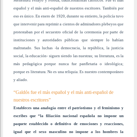
Menéndez Pelayo y Pereda, tradicionalistas católicos. Fue el más
español y el más anti-español de nuestros escritores. También por
eso es único. En enero de 1920, durante su entierro, la policía tuvo
que intervenir para reprimir a cientos de admiradores plebeyos que
protestaban por el secuestro oficial de la ceremonia por parte de
instituciones y autoridades públicas que siempre lo habían
maltratado. Sus luchas -la democracia, la república, la justicia
social, la educación- siguen siendo las nuestras; su literatura, es la
más pedagógica porque nunca fue panfletaria o ideológica;
porque es literatura. No es una reliquia. Es nuestro contemporáneo
y aliado.
“Galdós fue el más español y el más anti-español de
nuestros escritores”
Estableces una analogía entre el patriotismo y el feminismo y
escribes que “la filiación nacional española no impone un
paquete establecido o definitivo de emociones y reacciones,
igual que el sexo masculino no impone a los hombres la