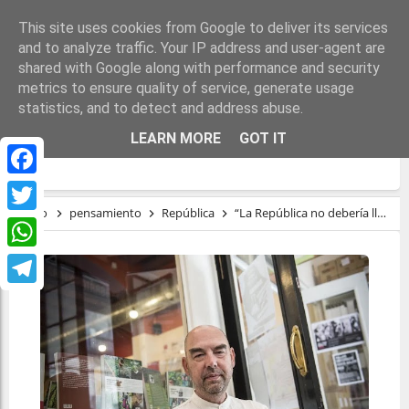
This site uses cookies from Google to deliver its services
and to analyze traffic. Your IP address and user-agent are
shared with Google along with performance and security
metrics to ensure quality of service, generate usage
statistics, and to detect and address abuse.
“LA REPÚBLICA NO DEBERÍA LLEGAR POR
LEARN MORE
GOT IT
UNA REVANCHA HISTÓRICA”
Facebook
Inicio
pensamiento
República
“La República no debería llegar por una revancha histórica”
Twitter
WhatsApp
Telegram