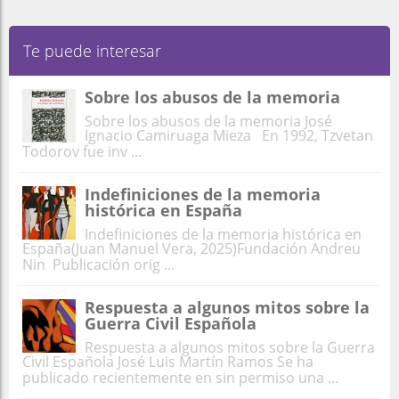
Te puede interesar
Sobre los abusos de la memoria
Sobre los abusos de la memoria José
Ignacio Camiruaga Mieza En 1992, Tzvetan
Todorov fue inv ...
Indefiniciones de la memoria
histórica en España
Indefiniciones de la memoria histórica en
España(Juan Manuel Vera, 2025)Fundación Andreu
Nin Publicación orig ...
Respuesta a algunos mitos sobre la
Guerra Civil Española
Respuesta a algunos mitos sobre la Guerra
Civil Española José Luis Martín Ramos Se ha
publicado recientemente en sin permiso una ...