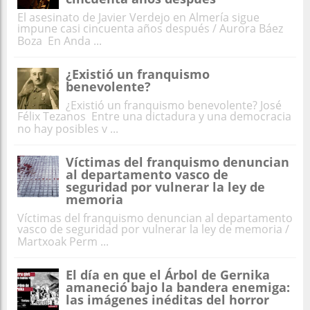
El asesinato de Javier Verdejo en Almería sigue
impune casi cincuenta años después / Aurora Báez
Boza En Anda ...
¿Existió un franquismo
benevolente?
¿Existió un franquismo benevolente? José
Félix Tezanos Entre una dictadura y una democracia
no hay posibles v ...
Víctimas del franquismo denuncian
al departamento vasco de
seguridad por vulnerar la ley de
memoria
Víctimas del franquismo denuncian al departamento
vasco de seguridad por vulnerar la ley de memoria /
Martxoak Perm ...
El día en que el Árbol de Gernika
amaneció bajo la bandera enemiga:
las imágenes inéditas del horror