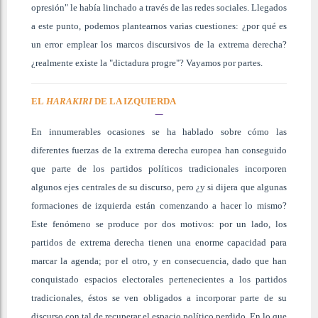
opresión" le había linchado a través de las redes sociales. Llegados
a este punto, podemos plantearnos varias cuestiones: ¿por qué es
un error emplear los marcos discursivos de la extrema derecha?
¿realmente existe la "dictadura progre"? Vayamos por partes.
EL
HARAKIRI
DE LA IZQUIERDA
En innumerables ocasiones se ha hablado sobre cómo las
diferentes fuerzas de la extrema derecha europea han conseguido
que parte de los partidos políticos tradicionales incorporen
algunos ejes centrales de su discurso, pero ¿y si dijera que algunas
formaciones de izquierda están comenzando a hacer lo mismo?
Este fenómeno se produce por dos motivos: por un lado, los
partidos de extrema derecha tienen una enorme capacidad para
marcar la agenda; por el otro, y en consecuencia, dado que han
conquistado espacios electorales pertenecientes a los partidos
tradicionales, éstos se ven obligados a incorporar parte de su
discurso con tal de recuperar el espacio político perdido. En lo que