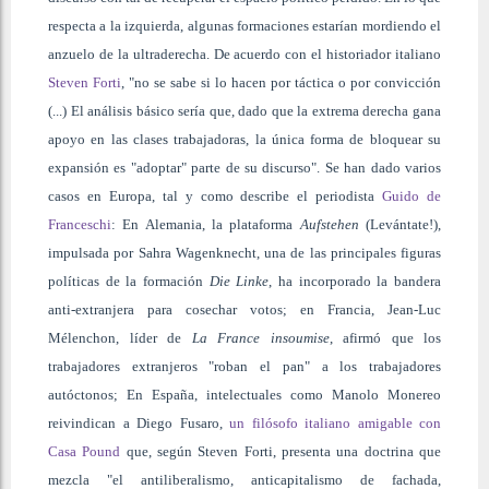
respecta a la izquierda, algunas formaciones estarían mordiendo el
anzuelo de la ultraderecha. De acuerdo con el historiador italiano
Steven Forti
, "no se sabe si lo hacen por táctica o por convicción
(...) El análisis básico sería que, dado que la extrema derecha gana
apoyo en las clases trabajadoras, la única forma de bloquear su
expansión es "adoptar" parte de su discurso". Se han dado varios
casos en Europa, tal y como describe el periodista
Guido de
Franceschi
: En Alemania, la plataforma
Aufstehen
(Levántate!),
impulsada por Sahra Wagenknecht, una de las principales figuras
políticas de la formación
Die Linke
, ha incorporado la bandera
anti-extranjera para cosechar votos; en Francia, Jean-Luc
Mélenchon, líder de
La France insoumise
, afirmó que los
trabajadores extranjeros "roban el pan" a los trabajadores
autóctonos; En España, intelectuales como Manolo Monereo
reivindican a Diego Fusaro,
un filósofo italiano amigable con
Casa Pound
que, según Steven Forti, presenta una doctrina que
mezcla "el antiliberalismo, anticapitalismo de fachada,