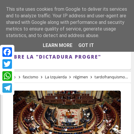
This site uses cookies from Google to deliver its services
and to analyze traffic. Your IP address and user-agent are
shared with Google along with performance and security
metrics to ensure quality of service, generate usage
statistics, and to detect and address abuse.
CUANDO LA EXTREMA DERECHA MARCA
LEARN MORE
GOT IT
EL DEBATE: EL PELIGRO DE HABLAR
SOBRE LA "DICTADURA PROGRE"
Facebook
Twitter
Inicio
fascismo
La Izquierda
régimen
tardofranquismo
C
WhatsApp
Telegram