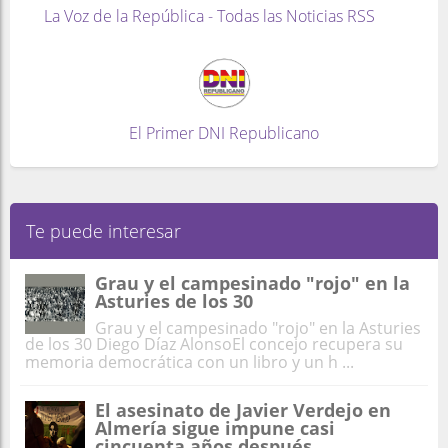
La Voz de la República - Todas las Noticias RSS
El Primer DNI Republicano
Te puede interesar
Grau y el campesinado "rojo" en la
Asturies de los 30
Grau y el campesinado "rojo" en la Asturies
de los 30 Diego Díaz AlonsoEl concejo recupera su
memoria democrática con un libro y un h ...
El asesinato de Javier Verdejo en
Almería sigue impune casi
cincuenta años después