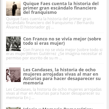
Quique Faes cuenta la historia del
primer gran escándalo financiero
del franquismo
Quique Faes cuenta la historia del primer gran
escándalo financiero del franquismo / Bernardo
Álvarez El historiador gij ...
Con Franco no se vivía mejor (sobre
todo si eras mujer)
Con Franco no se vivía mejor (sobre todo si
eras mujer)Miren Gutiérrez ¿Se imagina necesitar el
permiso por escrito de su m ...
Les Candases, la historia de ocho
mujeres arrojadas vivas al mar en
Asturias para hacer desaparecer su
memoria
Les Candases, la historia de ocho mujeres arrojadas
vivas al mar en Asturias para hacer desaparecer su
memoria En j ...