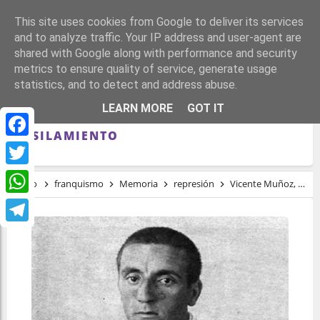
This site uses cookies from Google to deliver its services
and to analyze traffic. Your IP address and user-agent are
shared with Google along with performance and security
metrics to ensure quality of service, generate usage
statistics, and to detect and address abuse.
VICENTE MUÑOZ, EL MILICIANO QUE
LEARN MORE
GOT IT
SALIÓ CON VIDA DESPUÉS DE SU
FUSILAMIENTO
Facebook
Twitter
Inicio
franquismo
Memoria
represión
Vicente Muñoz, el miliciano que salió con vida después de su fusilamiento
WhatsApp
Telegram