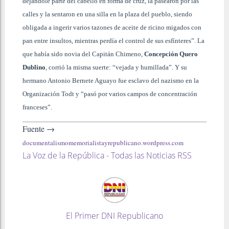
dejándole parte del cabello en forma de cruz, la pasearon por las
calles y la sentaron en una silla en la plaza del pueblo, siendo
obligada a ingerir varios tazones de aceite de ricino migados con
pan entre insultos, mientras perdía el control de sus esfínteres”. La
que había sido novia del Capitán Chimeno,
Concepción Quero
Dublino
, corrió la misma suerte: “vejada y humillada”. Y su
hermano Antonio Bernete Aguayo fue esclavo del nazismo en la
Organización Todt y “pasó por varios campos de concentración
franceses”.
Fuente →
documentalismomemorialistayrepublicano.wordpress.com
La Voz de la República - Todas las Noticias RSS
El Primer DNI Republicano