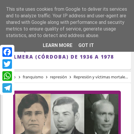
This site uses cookies from Google to deliver its services
and to analyze traffic. Your IP address and user-agent are
shared with Google along with performance and security
metrics to ensure quality of service, generate usage
statistics, and to detect and address abuse.
REPRESIÓN Y VÍCTIMAS MORTALES DEL
LEARN MORE
GOT IT
FRANQUISMO EN LA COLONIA DE FUENTE
PALMERA (CÓRDOBA) DE 1936 A 1978
Facebook
Twitter
Inicio
franquismo
represión
Represión y víctimas mortales del franquismo en la colonia de Fuente Palmera (Córdoba) de 1936 a 1978
WhatsApp
Telegram