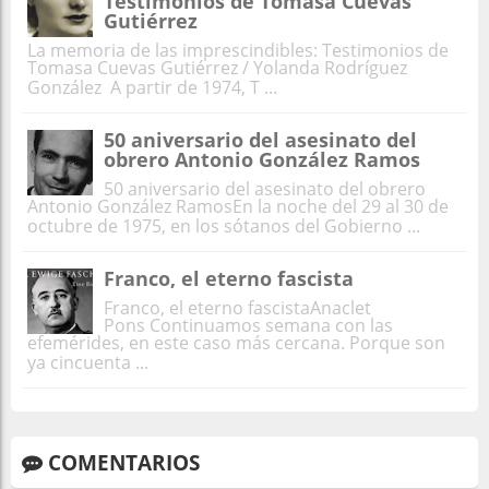
Testimonios de Tomasa Cuevas
Gutiérrez
La memoria de las imprescindibles: Testimonios de
Tomasa Cuevas Gutiérrez / Yolanda Rodríguez
González A partir de 1974, T ...
50 aniversario del asesinato del
obrero Antonio González Ramos
50 aniversario del asesinato del obrero
Antonio González RamosEn la noche del 29 al 30 de
octubre de 1975, en los sótanos del Gobierno ...
Franco, el eterno fascista
Franco, el eterno fascistaAnaclet
Pons Continuamos semana con las
efemérides, en este caso más cercana. Porque son
ya cincuenta ...
COMENTARIOS