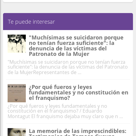
Te puede interesar
"Muchísimas se suicidaron porque
no tenían fuerza suficiente": la
denuncia de las víctimas del
Patronato de la Mujer
"Muchísimas se suicidaron porque no tenían fuerza
suficiente": la denuncia de las víctimas del Patronato
de la MujerRepresentantes de ...
¿Por qué fueros y leyes
fundamentales y no constitución en
el franquismo?
¿Por qué fueros y leyes fundamentales y no
constitución en el franquismo? / Eduardo
Montagut El franquismo dejaba muy claro que n ...
La memoria de las imprescindibles: