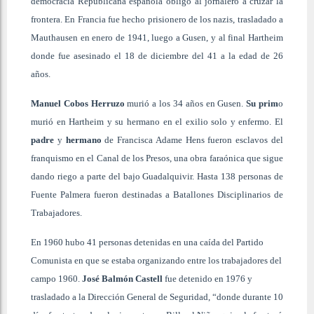
democracia Republicana española obligó al jornalero a cruzar la
frontera. En Francia fue hecho prisionero de los nazis, trasladado a
Mauthausen en enero de 1941, luego a Gusen, y al final Hartheim
donde fue asesinado el 18 de diciembre del 41 a la edad de 26
años.
Manuel Cobos Herruzo
murió a los 34 años en Gusen.
Su prim
o
murió en Hartheim y su hermano en el exilio solo y enfermo. El
padre
y
hermano
de Francisca Adame Hens fueron esclavos del
franquismo en el Canal de los Presos, una obra faraónica que sigue
dando riego a parte del bajo Guadalquivir. Hasta 138 personas de
Fuente Palmera fueron destinadas a Batallones Disciplinarios de
Trabajadores.
En 1960 hubo 41 personas detenidas en una caída del Partido
Comunista en que se estaba organizando entre los trabajadores del
campo 1960.
José Balmón Castell
fue detenido en 1976 y
trasladado a la Dirección General de Seguridad, “donde durante 10