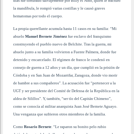
días fue torturado salvajemente por Billy el Niño, quien le fracturó
la mandíbula, le rompió varias costillas y le causó graves
hematomas por todo el cuerpo.
La propia querellante acumula hasta 11 casos en su familia: “Mi
abuelo
Manuel Bernete Jiménez
fue esclavo del franquismo
construyendo el pueblo nuevo de Belchite. Tras la guerra, mi
abuelo junto a su familia volvieron a Fuente Palmera, donde fue
detenido y encarcelado. El régimen de franco le condenó en
consejo de guerra a 12 años y un día, que cumplió en la prisión de
Córdoba y en San Juan de Mozarrifar, Zaragoza, donde vio morir
de hambre a sus compañeros”. La acusación fue “pertenecer a la
UGT y ser presidente del Comité de Defensa de la República en la
aldea de Silillos”. Y, también, “ser tío del Capitán Chimeno”,
como se conocía al militar anarquista Juan José Bernete Aguayo.
Una venganza que sufrieron otros miembros de la familia.
Como
Rosario Bernete
. “Le raparon su bonito pelo rubio