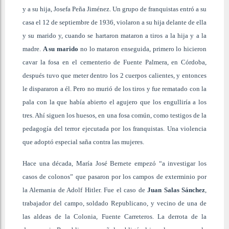
y a su hija, Josefa Peña Jiménez. Un grupo de franquistas entró a su
casa el 12 de septiembre de 1936, violaron a su hija delante de ella
y su marido y, cuando se hartaron mataron a tiros a la hija y a la
madre.
A su marido
no lo mataron enseguida, primero lo hicieron
cavar la fosa en el cementerio de Fuente Palmera, en Córdoba,
después tuvo que meter dentro los 2 cuerpos calientes, y entonces
le dispararon a él. Pero no murió de los tiros y fue rematado con la
pala con la que había abierto el agujero que los engulliría a los
tres. Ahí siguen los huesos, en una fosa común, como testigos de la
pedagogía del terror ejecutada por los franquistas. Una violencia
que adoptó especial saña contra las mujeres.
Hace una década, María José Bernete empezó “a investigar los
casos de colonos” que pasaron por los campos de exterminio por
la Alemania de Adolf Hitler. Fue el caso de
Juan Salas Sánchez
,
trabajador del campo, soldado Republicano, y vecino de una de
las aldeas de la Colonia, Fuente Carreteros. La derrota de la