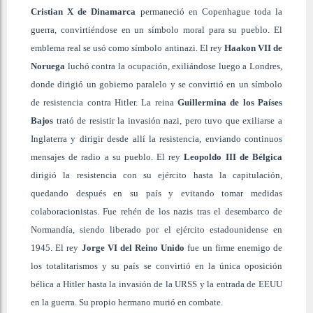
Cristian X de Dinamarca
permaneció en Copenhague toda la
guerra, convirtiéndose en un símbolo moral para su pueblo. El
emblema real se usó como símbolo antinazi. El rey
Haakon VII de
Noruega
luchó contra la ocupación, exiliándose luego a Londres,
donde dirigió un gobierno paralelo y se convirtió en un símbolo
de resistencia contra Hitler. La reina
Guillermina de los Países
Bajos
trató de resistir la invasión nazi, pero tuvo que exiliarse a
Inglaterra y dirigir desde allí la resistencia, enviando continuos
mensajes de radio a su pueblo. El rey
Leopoldo III de Bélgica
dirigió la resistencia con su ejército hasta la capitulación,
quedando después en su país y evitando tomar medidas
colaboracionistas. Fue rehén de los nazis tras el desembarco de
Normandía, siendo liberado por el ejército estadounidense en
1945. El rey
Jorge VI del Reino Unido
fue un firme enemigo de
los totalitarismos y su país se convirtió en la única oposición
bélica a Hitler hasta la invasión de la URSS y la entrada de EEUU
en la guerra. Su propio hermano murió en combate.