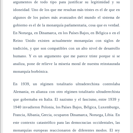
argumentos de todo tipo para justificar su legitimidad y su
idoneidad. Uno de los que me resultan más tristes es el de que en
algunos de los países más avanzados del mundo el sistema de
gobierno es el de la monarquía parlamentaria, cosa que es verdad.
En Noruega, en Dinamarca, en los Países Bajos, en Bélgica o en el
Reino Unido existen actualmente monarquías con siglos de
tradición, y que son compatibles con un alto nivel de desarrollo
humano. Y es un argumento que me parece triste porque si se
analiza, pone de relieve la miseria moral de nuestra reinstaurada
monarquía borbónica.
En 1939, un régimen totalitario ultraderechista controlaba
Alemania, en alianza con otro régimen totalitario ultraderechista
que gobernaba en Italia. El nazismo y el fascismo, entre 1939 y
1940 invadieron Polonia, los Países Bajos, Bélgica, Luxemburgo,
Francia, Albania, Grecia, ocuparon Dinamarca, Noruega, Libia. En
este contexto catastrófico para las democracias occidentales, las
monarquías europeas reaccionaron de diferentes modos. El rey