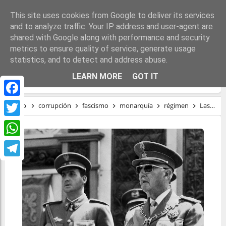
This site uses cookies from Google to deliver its services
and to analyze traffic. Your IP address and user-agent are
shared with Google along with performance and security
metrics to ensure quality of service, generate usage
statistics, and to detect and address abuse.
LAS MONARQUÍAS ANTIFASCISTAS
LEARN MORE
GOT IT
Facebook
Inicio
corrupción
fascismo
monarquía
régimen
Las monarquías antifascistas
Twitter
WhatsApp
Telegram