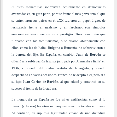
Si estas monarquías sobreviven actualmente en democracias
avanzadas es, en gran parte, porque frente al más grave reto al que
se enfrentaron sus países en el s.XX tuvieron un papel digno, de
resistencia frente al nazismo y al fascismo, son símbolos
anacrónicos pero tolerados por su prestigio. Otras monarquías que
flirtearon con los totalitarismos, o se aliaron abiertamente con
ellos, como las de Italia, Bulgaria o Rumania, no sobrevivieron a
la derrota del Eje. En España, en cambio,
Juan de Borbón
se
ofreció a la sublevación fascista (apoyada por Alemania e Italia) en
1936, volviendo del exilio vestido de falangista, y siendo
despachado en varias ocasiones. Franco no le aceptó a él, pero sí a
su hijo
Juan Carlos de Borbón
, al que educó y convirtió en su
sucesor al frente de la dictadura.
La monarquía en España no fue ni es antifascista, como sí lo
fueron (y lo son) las otras monarquías constitucionales europeas.
Al contrario, su supuesta legitimidad emana de una dictadura