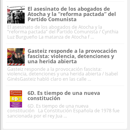
El asesinato de los abogados de
Atocha y la “reforma pactada” del
Partido Comunista
El asesinato de los abogados de Atocha y la
“reforma pactada” del Partido Comunista / Cynthia
Luz Burgueño La matanza de Atocha f ...
Gasteiz responde a la provocación
fascista: violencia, detenciones y
una herida abierta
Gasteiz responde a la provocación fascista:
violencia, detenciones y una herida abierta / Isabel
GinésGasteiz habló claro en las calle ...
6D. Es tiempo de una nueva
constitución
6D. Es tiempo de una nueva
constitución La Constitución Española de 1978 fue
sancionada por el rey Jua ...