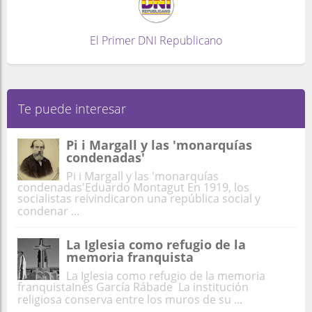
El Primer DNI Republicano
Te puede interesar
Pi i Margall y las 'monarquías
condenadas'
Pi i Margall y las 'monarquías
condenadas'Eduardo Montagut En 1919, los
socialistas reivindicaron una república social y
condenar ...
La Iglesia como refugio de la
memoria franquista
La Iglesia como refugio de la memoria
franquistaInés García Rábade La institución
religiosa conserva entre los muros de su ...