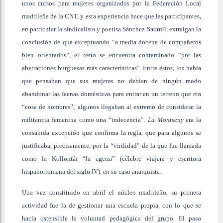
unos cursos para mujeres organizados por la Federación Local
madrileña de la CNT, y esta experiencia hace que las participantes,
en particular la sindicalista y poetisa Sánchez Saornil, extraigan la
conclusión de que exceptuando “a media docena de compañeros
bien orientados”, el resto se encuentra contaminado “por las
aberraciones burguesas más características”. Entre éstos, los había
que pensaban que sus mujeres no debían de ningún modo
abandonar las faenas domésticas para entrar en un terreno que era
“cosa de hombres”; algunos llegaban al extremo de considerar la
militancia femenina como una “indecencia”.
La Montseny
era la
consabida excepción que confirma la regla, que para algunos se
justificaba, precisamente, por la “virilidad” de la que fue llamada
como la Kollontái “la egeria” (célebre viajera y escritora
hispanorromana del siglo IV), en su caso anarquista.
Una vez constituido en abril el núcleo madrileño, su primera
actividad fue la de gestionar una escuela propia, con lo que se
hacía ostensible la voluntad pedagógica del grupo. El paso