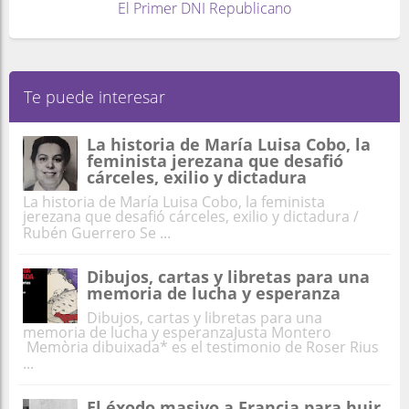
El Primer DNI Republicano
Te puede interesar
La historia de María Luisa Cobo, la
feminista jerezana que desafió
cárceles, exilio y dictadura
La historia de María Luisa Cobo, la feminista
jerezana que desafió cárceles, exilio y dictadura /
Rubén Guerrero Se ...
Dibujos, cartas y libretas para una
memoria de lucha y esperanza
Dibujos, cartas y libretas para una
memoria de lucha y esperanzaJusta Montero
Memòria dibuixada* es el testimonio de Roser Rius
...
El éxodo masivo a Francia para huir