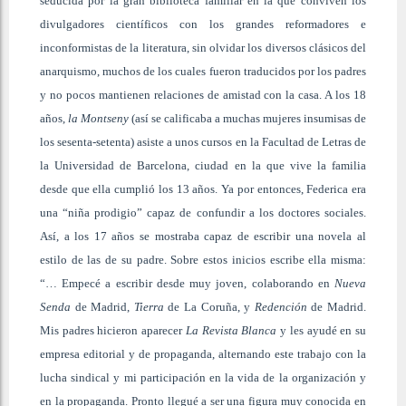
seducida por la gran biblioteca familiar en la que conviven los
divulgadores científicos con los grandes reformadores e
inconformistas de la literatura, sin olvidar los diversos clásicos del
anarquismo, muchos de los cuales fueron traducidos por los padres
y no pocos mantienen relaciones de amistad con la casa. A los 18
años,
la Montseny
(así se calificaba a muchas mujeres insumisas de
los sesenta-setenta) asiste a unos cursos en la Facultad de Letras de
la Universidad de Barcelona, ciudad en la que vive la familia
desde que ella cumplió los 13 años. Ya por entonces, Federica era
una “niña prodigio” capaz de confundir a los doctores sociales.
Así, a los 17 años se mostraba capaz de escribir una novela al
estilo de las de su padre. Sobre estos inicios escribe ella misma:
“… Empecé a escribir desde muy joven, colaborando en
Nueva
Senda
de Madrid,
Tierra
de La Coruña, y
Redención
de Madrid.
Mis padres hicieron aparecer
La Revista Blanca
y les ayudé en su
empresa editorial y de propaganda, alternando este trabajo con la
lucha sindical y mi participación en la vida de la organización y
en la propaganda. Pronto llegué a ser una figura muy conocida en