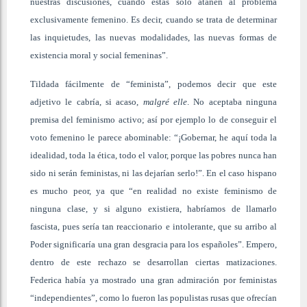
nuestras discusiones, cuando estas solo atañen al problema
exclusivamente femenino. Es decir, cuando se trata de determinar
las inquietudes, las nuevas modalidades, las nuevas formas de
existencia moral y social femeninas”.
Tildada fácilmente de “feminista”, podemos decir que este
adjetivo le cabría, si acaso,
malgré elle
. No aceptaba ninguna
premisa del feminismo activo; así por ejemplo lo de conseguir el
voto femenino le parece abominable: “¡Gobernar, he aquí toda la
idealidad, toda la ética, todo el valor, porque las pobres nunca han
sido ni serán feministas, ni las dejarían serlo!”. En el caso hispano
es mucho peor, ya que “en realidad no existe feminismo de
ninguna clase, y si alguno existiera, habríamos de llamarlo
fascista, pues sería tan reaccionario e intolerante, que su arribo al
Poder significaría una gran desgracia para los españoles”. Empero,
dentro de este rechazo se desarrollan ciertas matizaciones.
Federica había ya mostrado una gran admiración por feministas
“independientes”, como lo fueron las populistas rusas que ofrecían