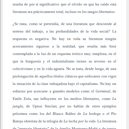
resulta de por sí significativo que el olvido en que ha caído esta
literatura sea prácticamente total, incluso en los rangos libertarios.
¿Se trata, como se pretendía, de una literatura que desciende al
terreno del trabajo, a las profundidades de la vida social? La
respuesta es negativa. No hay en toda su literatura ningún
acercamiento riguroso a la realidad, que resulta más bien
contemplada a la luz de un esquema teórico muy simplista, en el
que la burguesía y el industrialismo tienen su reverso en el
colectivismo y en la vida agraria. No se trata, desde luego, de una
prolongación de aquellos títulos clásicos que enfocaron con vigor
la situación de la clase trabajadora bajo el capitalismo. No hay un
esfuerzo por acercarse a grandes modelos como el
Germinal,
de
Emile Zola, tan influyente en los medios libertarios, como
La
jungla
, de Upton Sinclair, por no hablar de otros ejemplos
próximos como los del Blasco Ibáñez de
La bodega
o el Pío
Baroja obrerista de la trilogía de
La lucha por la vida.
La literatura
de “mensaje libertario” de la familia Montseny-Mañé y de tantos