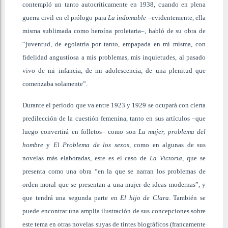
contempló un tanto autocríticamente en 1938, cuando en plena
guerra civil en el prólogo para
La indomable
–evidentemente, ella
misma sublimada como heroína proletaria–, habló de su obra de
“juventud, de egolatría por tanto, empapada en mí misma, con
fidelidad angustiosa a mis problemas, mis inquietudes, al pasado
vivo de mi infancia, de mi adolescencia, de una plenitud que
comenzaba solamente”.
Durante el período que va entre 1923 y 1929 se ocupará con cierta
predilección de la cuestión femenina, tanto en sus artículos –que
luego convertirá en folletos– como son
La mujer, problema del
hombre
y
El Problema de los sexos,
como en algunas de sus
novelas más elaboradas, este es el caso de
La Victoria,
que se
presenta como una obra “en la que se narran los problemas de
orden moral que se presentan a una mujer de ideas modernas”, y
que tendrá una segunda parte en
El hijo de Clara
. También se
puede encontrar una amplia ilustración de sus concepciones sobre
este tema en otras novelas suyas de tintes biográficos (francamente