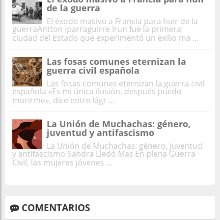
de la guerra
El éxodo masivo a Francia para huir de la
guerraAntton Iparraguirre Irun fue la primera
ciudad del Estado que experimentó un exilio ma ...
Las fosas comunes eternizan la
guerra civil española
Las fosas comunes eternizan la guerra civil
española «Es mi única ilusión, después puedo
morirme», dice entre lágr ...
La Unión de Muchachas: género,
juventud y antifascismo
La Unión de Muchachas: género, juventud
y antifascismo Sandra Lledó Mas En plena Guerra
Civil, las mujeres jóvenes ...
COMENTARIOS