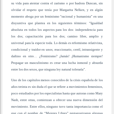
su vida para atentar contra el zarismo o por Isadora Duncan, sin
olvidar el respeto que tenía por Margarita Nelken, y en algún
momento aboga por un feminismo “racional y humanista” en una
disyuntiva que plantea en los siguientes términos: “Igualdad
absoluta en todos los aspectos para los dos: independencia para
los dos; capacitación para los dos; camino libre, amplio y
universal para la especie toda. Lo demás es reformismo relativista,
condicional y traidor en unos; reaccionario, cerril, intransigente y
dañino en otro… ¿Feminismo? ¡Jamás! ¡Humanismo siempre!
Propagar un masculinismo es crear una lucha inmoral y absurda
entre los dos sexos, que ninguna ley natural toleraría”.
Uno de los capítulos menos conocidos de la crisis española de los
años treinta es sin duda el que se refiere a movimientos femeninos,
poco estudiados por los especialistas hasta que autoras como Mary
Nash, entre otras, comienzan a ofrecer una nueva dimensión del
movimiento. Entre ellos, ninguno tuvo tanta importancia como el
que con el nombre de “Mujeres Libres” protagonizaron algunas