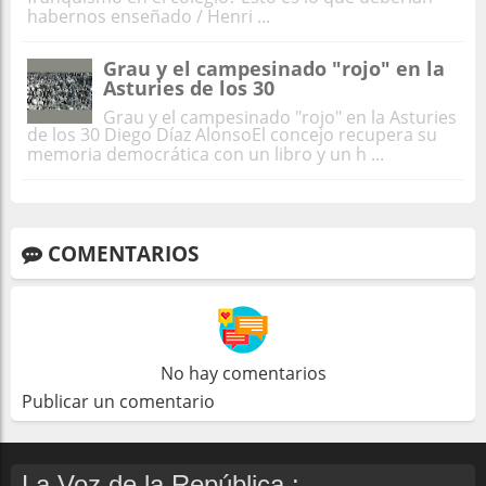
habernos enseñado / Henri ...
Grau y el campesinado "rojo" en la
Asturies de los 30
Grau y el campesinado "rojo" en la Asturies
de los 30 Diego Díaz AlonsoEl concejo recupera su
memoria democrática con un libro y un h ...
COMENTARIOS
No hay comentarios
Publicar un comentario
La Voz de la República :