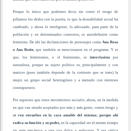
Porque lo único que podemos decir, sin correr el riesgo de
pillarnos los dedos con la puerta, es que la deseabilidad social ha
cambiado, y ahora lo inteligente, lo adecuado, para parte de la
población y en determinados contextos, es autodefinirse como
feminista. De ahí las declaraciones de personajes como
Ana Rosa
o Ana Botín
, que también se mencionaron en el programa. Y es
que, los feminismos, o el feminismo, es
interclasista
por
naturaleza, porque su sujeto político es, principalmente y con
matices (pues también depende de la corriente que se trate) la
mujer, un grupo social heterogéneo y a menudo con intereses
contrapuestos.
Por supuesto que estos
movimientos sociales
, ahora, en la medida
en que van siendo aceptados por más y más gente, corren riesgo y
s
e ven envueltos en la cara amable del sistema; porque ahí
radica su función y su poder,
en la capacidad ser al mismo tiempo
un ente mecánico y una voz dulce y seductora. Y esa crítica