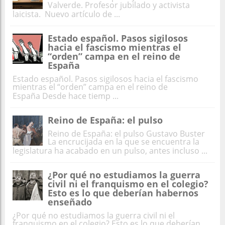
Valverde. Profesor jubilado y activista
laicista. Nuevo artículo de ...
Estado español. Pasos sigilosos
hacia el fascismo mientras el
“orden” campa en el reino de
España
Estado español. Pasos sigilosos hacia el fascismo
mientras el “orden” campa en el reino de
España Desde hace tiemp ...
Reino de España: el pulso
Reino de España: el pulso Gustavo Buster
La encrucijada en la que se encuentra la
legislatura ha acabado en un pulso, antes incluso ...
¿Por qué no estudiamos la guerra
civil ni el franquismo en el colegio?
Esto es lo que deberían habernos
enseñado
¿Por qué no estudiamos la guerra civil ni el
franquismo en el colegio? Esto es lo que deberían