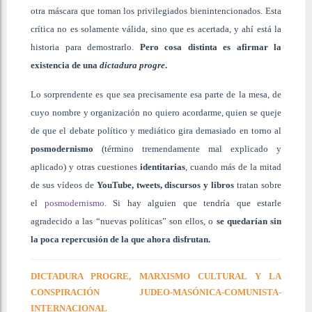
otra máscara que toman los privilegiados bienintencionados. Esta
crítica no es solamente válida, sino que es acertada, y ahí está la
historia para demostrarlo.
Pero cosa distinta es afirmar la
existencia de una
dictadura progre
.
Lo sorprendente es que sea precisamente esa parte de la mesa, de
cuyo nombre y organización no quiero acordarme, quien se queje
de que el debate político y mediático gira demasiado en torno al
posmodernismo
(término tremendamente mal explicado y
aplicado) y otras cuestiones
identitarias
, cuando más de la mitad
de sus vídeos de
YouTube, tweets, discursos y libros
tratan sobre
el
posmodernismo
. Si hay alguien que tendría que estarle
agradecido a las “nuevas políticas” son ellos, o
se quedarían sin
la poca repercusión de la que ahora disfrutan.
DICTADURA PROGRE, MARXISMO CULTURAL Y LA
CONSPIRACIÓN JUDEO-MASÓNICA-COMUNISTA-
INTERNACIONAL