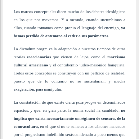
Los marcos conceptuales dicen mucho de los debates ideológicos
en los que nos movemos. Y a menudo, cuando sucumbimos a
ellos, cuando tomamos como propio el lenguaje del enemigo,
ya
hemos perdido de antemano al ceder a sus parámetros.
La dictadura progre es la adaptación a nuestros tiempos de otras
teorías
reaccionarias
que vienen de lejos, como el
marxismo
cultural americano
y el contubernio judeo-masónico franquista.
Todos estos conceptos se construyen con un pellizco de realidad,
puesto que de lo contrario no se sustentarían, y mucha
exageración, para manipular.
La constatación de que existe cierta
pose
progre
en determinados
espacios, y que, en gran parte, la norma social ha cambiado,
no
implica que exista necesariamente un régimen de censura, de la
contracultura,
en el que si no te sometes a los cánones marcados
por el progresismo indefinido serás condenado a poco menos que