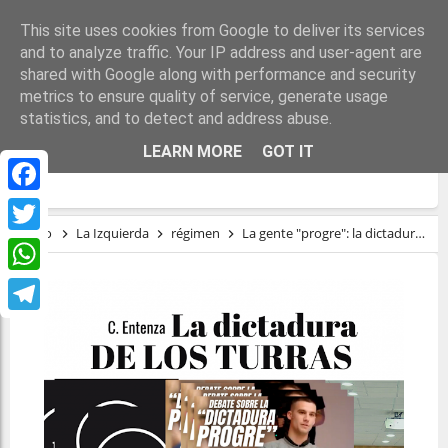
This site uses cookies from Google to deliver its services
and to analyze traffic. Your IP address and user-agent are
shared with Google along with performance and security
metrics to ensure quality of service, generate usage
statistics, and to detect and address abuse.
LA GENTE "PROGRE": LA DICTADURA DE
LEARN MORE
GOT IT
LOS TURRAS
Facebook
Inicio
La Izquierda
régimen
La gente "progre": la dictadura de los turras
Twitter
WhatsApp
Telegram