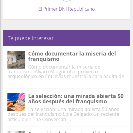
El Primer DNI Republicano
Te puede interesar
Cómo documentar la miseria del
franquismo
Cómo documentar la miseria del
franquismo Álvaro MinguitoUn proyecto
arqueológico en Entrevías muestra la cara oculta de
...
La selección: una mirada abierta 50
años después del franquismo
La selección: una mirada abierta 50 años
después del franquismo Lola Delgado Un reciente
artículo en The Conversati ...