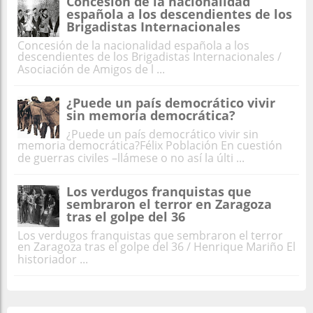
Concesión de la nacionalidad
española a los descendientes de los
Brigadistas Internacionales
Concesión de la nacionalidad española a los
descendientes de los Brigadistas Internacionales /
Asociación de Amigos de l ...
¿Puede un país democrático vivir
sin memoria democrática?
¿Puede un país democrático vivir sin
memoria democrática?Félix Población En cuestión
de guerras civiles –llámese o no así la últi ...
Los verdugos franquistas que
sembraron el terror en Zaragoza
tras el golpe del 36
Los verdugos franquistas que sembraron el terror
en Zaragoza tras el golpe del 36 / Henrique Mariño El
historiador ...