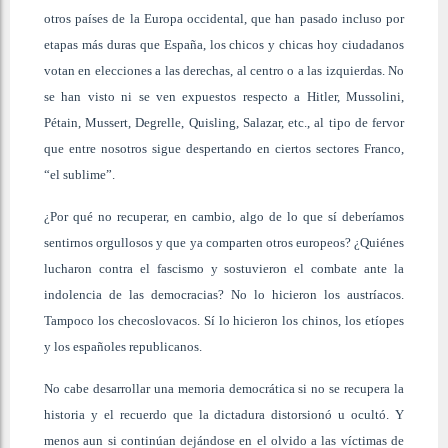
otros países de la Europa occidental, que han pasado incluso por
etapas más duras que España, los chicos y chicas hoy ciudadanos
votan en elecciones a las derechas, al centro o a las izquierdas. No
se han visto ni se ven expuestos respecto a Hitler, Mussolini,
Pétain, Mussert, Degrelle, Quisling, Salazar, etc., al tipo de fervor
que entre nosotros sigue despertando en ciertos sectores Franco,
“el sublime”.
¿Por qué no recuperar, en cambio, algo de lo que sí deberíamos
sentirnos orgullosos y que ya comparten otros europeos? ¿Quiénes
lucharon contra el fascismo y sostuvieron el combate ante la
indolencia de las democracias? No lo hicieron los austríacos.
Tampoco los checoslovacos. Sí lo hicieron los chinos, los etíopes
y los españoles republicanos.
No cabe desarrollar una memoria democrática si no se recupera la
historia y el recuerdo que la dictadura distorsionó u ocultó. Y
menos aun si continúan dejándose en el olvido a las víctimas de