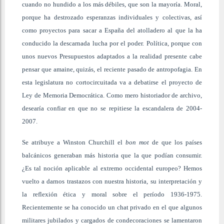
cuando no hundido a los más débiles, que son la mayoría. Moral,
porque ha destrozado esperanzas individuales y colectivas, así
como proyectos para sacar a España del atolladero al que la ha
conducido la descarnada lucha por el poder. Política, porque con
unos nuevos Presupuestos adaptados a la realidad presente cabe
pensar que amaine, quizás, el reciente pasado de antropofagia. En
esta legislatura no cortocircuitada va a debatirse el proyecto de
Ley de Memoria Democrática. Como mero historiador de archivo,
desearía confiar en que no se repitiese la escandalera de 2004-
2007.
Se atribuye a Winston Churchill el
bon mot
de que los países
balcánicos generaban más historia que la que podían consumir.
¿Es tal noción aplicable al extremo occidental europeo? Hemos
vuelto a darnos trastazos con nuestra historia, su interpretación y
la reflexión ética y moral sobre el período 1936-1975.
Recientemente se ha conocido un chat privado en el que algunos
militares jubilados y cargados de condecoraciones se lamentaron