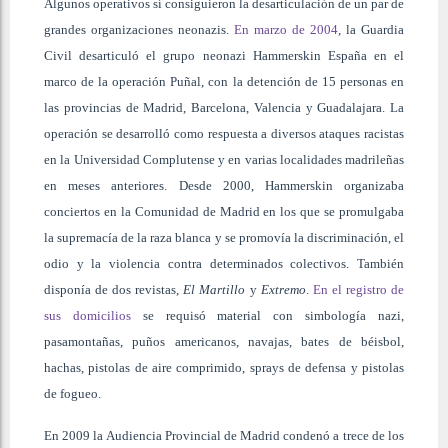
Algunos operativos sí consiguieron la desarticulación de un par de
grandes organizaciones neonazis.
En marzo de 2004
, la Guardia
Civil desarticuló el grupo neonazi Hammerskin España en el
marco de la operación Puñal, con la detención de 15 personas en
las provincias de Madrid, Barcelona, Valencia y Guadalajara. La
operación se desarrolló como respuesta a diversos ataques racistas
en la Universidad Complutense y en varias localidades madrileñas
en meses anteriores. Desde 2000, Hammerskin organizaba
conciertos en la Comunidad de Madrid en los que se promulgaba
la supremacía de la raza blanca y se promovía la discriminación, el
odio y la violencia contra determinados colectivos. También
disponía de dos revistas,
El Martillo
y
Extremo
.
En el registro de
sus domicilios
se requisó material con simbología nazi,
pasamontañas, puños americanos, navajas, bates de béisbol,
hachas, pistolas de aire comprimido, sprays de defensa y pistolas
de fogueo.
En 2009 la Audiencia Provincial de Madrid condenó a trece de los