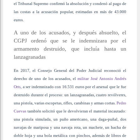
el Tribunal Supremo confirmó la absolución y condenó al pago de
las costas a la acusación popular, estimadas en más de 43.000
euros.
A uno de los acusados, y después absuelto, el
CGPJ ordenó que se le indemnizara por el
armamento destruido, que incluía hasta un
lanzagranadas
En 2017, el Consejo General del Poder Judicial reconoció el
derecho de uno de los acusados, el
militar José Antonio Andrés
Orts
, a ser indemnizado con 16.531 euros por el arsenal que le fue
destruido durante el proceso: un lanzagranadas, cuatro revólveres,
una pistola, varias escopetas, rifles, carabinas y armas cortas.
Pedro
Cuevas
también solicitó que le devolvieran el material incautado:
una pistola simulada, un puño americano, una daga-puñal, dos
navajas de mariposa y una navaja rota, un machete, un hacha de
doble hoja y una bola metálica con pinchos, además de libros de