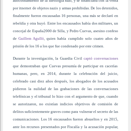
adoctrinamiento de la ideología nazi, y se financiaba con la venta
por itnernet de objetos nazis y armas prohibidas. De los detenidos,
finalmente fueron encausadas 16 personas, una más se declaró en
rebeldía y otra huyó. Entre los encausados había dos militares, un
concejal de España2000 de Silla, y Pedro Cuevas, asesino confeso
de
Guillem Agulló
, quien había cumplido solo cuatro años de
prisión de los 16 a los que fue condenado por este crimen.
Durante la investigación, la Guardia Civil
captó conversaciones
que demostraban que Cuevas presumía de participar en cacerías
humanas, pero, en 2014, durante la celebración del juicio,
celebrado casi diez años después, los abogados de los acusados
pidieron la nulidad de las grabaciones de las conversaciones
telefónicas y el tribunal lo hizo con el argumento de que, cuando
se autorizaron, no existían indicios objetivos de comisión de
delitos suficientemente graves como para vulnerar el secreto de las
comunicaciones. Los 16 encausados fueron absueltos y en 2015,
ante los recursos presentados por Fiscalía y la acusación popular,