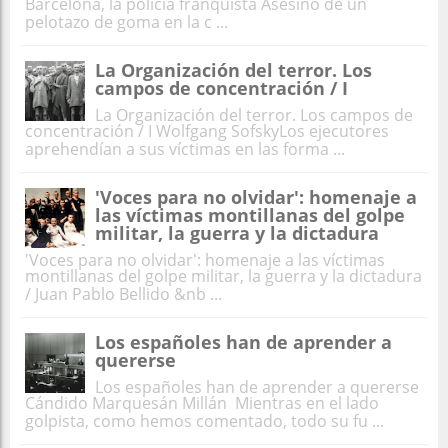
Barcelona, la policía franquista Asesinó de un
pelotazo de goma en la c ...
La Organización del terror. Los
campos de concentración / I
La Organización del terror. Los campos de
concentración / I Wolfgang SofskyLos ejecutores
aprehendían a sus víctimas en las forma ...
'Voces para no olvidar': homenaje a
las víctimas montillanas del golpe
militar, la guerra y la dictadura
'Voces para no olvidar': homenaje a las víctimas
montillanas del golpe militar, la guerra y la dictadura
/ Juan Pablo Bellido &nb ...
Los españoles han de aprender a
quererse
Los españoles han de aprender a quererse
Cándido Marquesán Millán Mientras en el lado
golpista, como hemos comentado, todo su fu ...