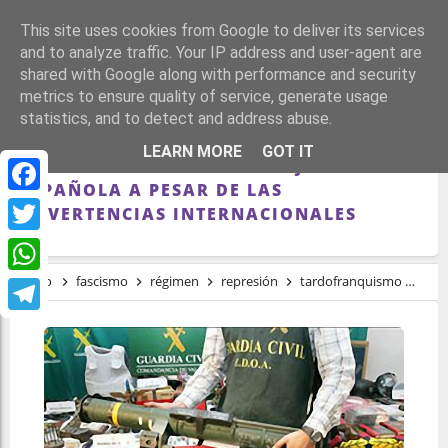
This site uses cookies from Google to deliver its services
and to analyze traffic. Your IP address and user-agent are
shared with Google along with performance and security
metrics to ensure quality of service, generate usage
statistics, and to detect and address abuse.
EL TERRORISMO DE EXTREMA DERECHA
LEARN MORE
GOT IT
SIGUE SIN EXISTIR PARA LA JUSTICIA
ESPAÑOLA A PESAR DE LAS
Facebook
ADVERTENCIAS INTERNACIONALES
Twitter
Inicio
fascismo
régimen
represión
tardofranquismo
El t
WhatsApp
Telegram