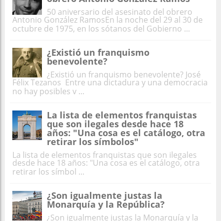
50 aniversario del asesinato del obrero
Antonio González RamosEn la noche del 29 al 30 de
octubre de 1975, en los sótanos del Gobierno ...
¿Existió un franquismo
benevolente?
¿Existió un franquismo benevolente? José
Félix Tezanos Entre una dictadura y una democracia
no hay posibles v ...
La lista de elementos franquistas
que son ilegales desde hace 18
años: "Una cosa es el catálogo, otra
retirar los símbolos"
La lista de elementos franquistas que son ilegales
desde hace 18 años: "Una cosa es el catálogo, otra
retirar los símbol ...
¿Son igualmente justas la
Monarquía y la República?
¿Son igualmente justas la Monarquía y la