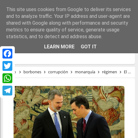
This site uses cookies from Google to deliver its services
and to analyze traffic. Your IP address and user-agent are
shared with Google along with performance and security
metrics to ensure quality of service, generate usage
statistics, and to detect and address abuse.
EL SILENCIO DEL REY TRAS EL GOLPE DE
LEARN MORE
GOT IT
ESTADO
Facebook
Inicio
borbones
corrupción
monarquía
régimen
El silencio del Rey tras el golpe de Estado
Twitter
WhatsApp
Telegram