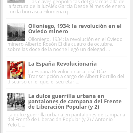
Las claves geopolíticas del gas: más allá de
la factura de la luzÁlex García Desde el mes de enero
con la borrasca Filomena q ...
Olloniego, 1934: la revolución en el
Oviedo minero
Olloniego, 1934: la revolución en el Oviedo
minero Alberto Rosón El día cuatro de octubre,
sobre las doce de la noche llegó un delegad ...
La España Revolucionaria
La España Revolucionaria José Díaz
Transcripción a cargo de Albert Portillo del
discurso en el que, el secretar ...
La dulce guerrilla urbana en
pantalones de campana del Frente
de Liberación Popular (y 2)
La dulce guerrilla urbana en pantalones de campana
del Frente de Liberación Popular (y 2) / Antonio
Yelo L ...