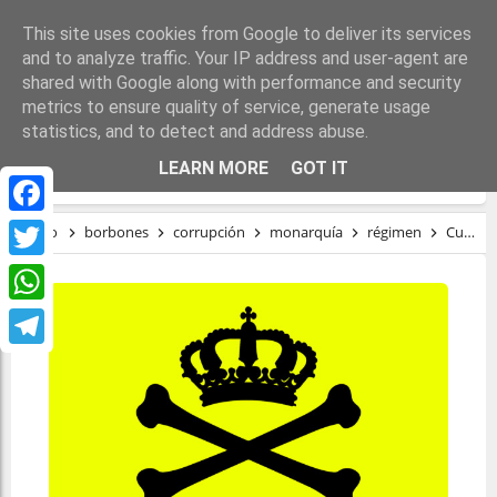
This site uses cookies from Google to deliver its services
and to analyze traffic. Your IP address and user-agent are
shared with Google along with performance and security
metrics to ensure quality of service, generate usage
statistics, and to detect and address abuse.
CUTREZ BORBÓNICA
LEARN MORE
GOT IT
Facebook
Inicio
borbones
corrupción
monarquía
régimen
Cutrez borbónica
Twitter
WhatsApp
Telegram