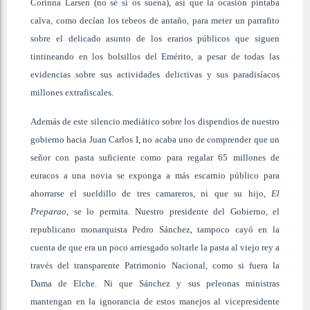
Corinna Larsen (no sé si os suena), así que la ocasión pintaba
calva, como decían los tebeos de antaño, para meter un parrafito
sobre el delicado asunto de los erarios públicos que siguen
tintineando en los bolsillos del Emérito, a pesar de todas las
evidencias sobre sus actividades delictivas y sus paradisíacos
millones extrafiscales.
Además de este silencio mediático sobre los dispendios de nuestro
gobierno hacia Juan Carlos I, no acaba uno de comprender que un
señor con pasta suficiente como para regalar 65 millones de
euracos a una novia se exponga a más escarnio público para
ahorrarse el sueldillo de tres camareros, ni que su hijo,
El
Preparao
, se lo permita. Nuestro presidente del Gobierno, el
republicano monarquista Pedro Sánchez, tampoco cayó en la
cuenta de que era un poco arriesgado soltarle la pasta al viejo rey a
través del transparente Patrimonio Nacional, como si fuera la
Dama de Elche. Ni que Sánchez y sus peleonas ministras
mantengan en la ignorancia de estos manejos al vicepresidente