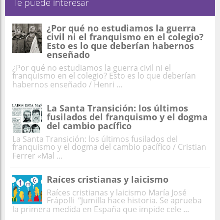
Te puede interesar
¿Por qué no estudiamos la guerra
civil ni el franquismo en el colegio?
Esto es lo que deberían habernos
enseñado
¿Por qué no estudiamos la guerra civil ni el
franquismo en el colegio? Esto es lo que deberían
habernos enseñado / Henri ...
La Santa Transición: los últimos
fusilados del franquismo y el dogma
del cambio pacífico
La Santa Transición: los últimos fusilados del
franquismo y el dogma del cambio pacífico / Cristian
Ferrer «Mal ...
Raíces cristianas y laicismo
Raíces cristianas y laicismo María José
Frápolli “Jumilla hace historia. Se aprueba
la primera medida en España que impide cele ...