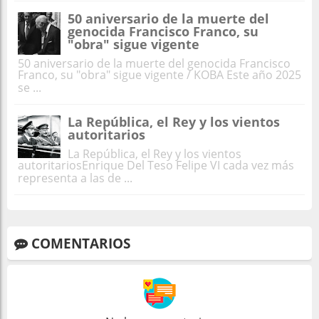
50 aniversario de la muerte del
genocida Francisco Franco, su
"obra" sigue vigente
50 aniversario de la muerte del genocida Francisco
Franco, su "obra" sigue vigente / KOBA Este año 2025
se ...
La República, el Rey y los vientos
autoritarios
La República, el Rey y los vientos
autoritariosEnrique Del Teso Felipe VI cada vez más
representa a las de ...
COMENTARIOS