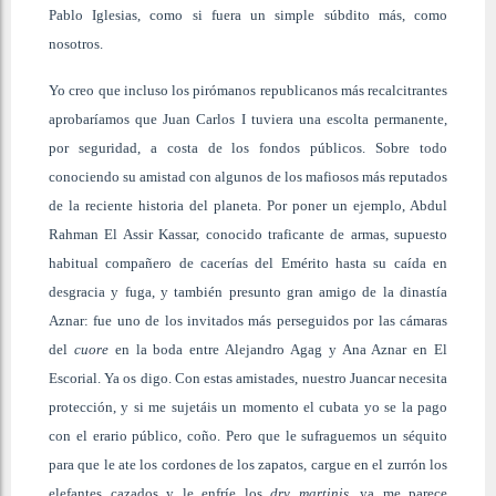
Pablo Iglesias, como si fuera un simple súbdito más, como
nosotros.
Yo creo que incluso los pirómanos republicanos más recalcitrantes
aprobaríamos que Juan Carlos I tuviera una escolta permanente,
por seguridad, a costa de los fondos públicos. Sobre todo
conociendo su amistad con algunos de los mafiosos más reputados
de la reciente historia del planeta. Por poner un ejemplo, Abdul
Rahman El Assir Kassar, conocido traficante de armas, supuesto
habitual compañero de cacerías del Emérito hasta su caída en
desgracia y fuga, y también presunto gran amigo de la dinastía
Aznar: fue uno de los invitados más perseguidos por las cámaras
del
cuore
en la boda entre Alejandro Agag y Ana Aznar en El
Escorial. Ya os digo. Con estas amistades, nuestro Juancar necesita
protección, y si me sujetáis un momento el cubata yo se la pago
con el erario público, coño. Pero que le sufraguemos un séquito
para que le ate los cordones de los zapatos, cargue en el zurrón los
elefantes cazados y le enfríe los
dry martinis
, ya me parece