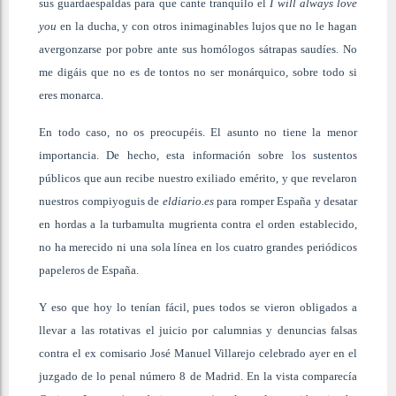
sus guardaespaldas para que cante tranquilo el
I will always love
you
en la ducha, y con otros inimaginables lujos que no le hagan
avergonzarse por pobre ante sus homólogos sátrapas saudíes. No
me digáis que no es de tontos no ser monárquico, sobre todo si
eres monarca.
En todo caso, no os preocupéis. El asunto no tiene la menor
importancia. De hecho, esta información sobre los sustentos
públicos que aun recibe nuestro exiliado emérito, y que revelaron
nuestros compiyoguis de
eldiario.es
para romper España y desatar
en hordas a la turbamulta mugrienta contra el orden establecido,
no ha merecido ni una sola línea en los cuatro grandes periódicos
papeleros de España.
Y eso que hoy lo tenían fácil, pues todos se vieron obligados a
llevar a las rotativas el juicio por calumnias y denuncias falsas
contra el ex comisario José Manuel Villarejo celebrado ayer en el
juzgado de lo penal número 8 de Madrid. En la vista comparecía