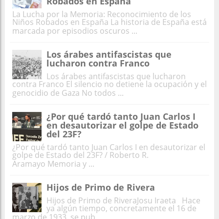
Robados en España
La Lucha por la Memoria: Reconocimiento de los
Niños Robados en España La historia de España está
marcada por episodios oscuros ...
Los árabes antifascistas que
lucharon contra Franco
Los árabes antifascistas que lucharon
contra Franco El silencio no detiene la ocupación y el
genocidio de Gaza No todos ...
¿Por qué tardó tanto Juan Carlos I
en desautorizar el golpe de Estado
del 23F?
¿Por qué tardó tanto Juan Carlos I en desautorizar el
golpe de Estado del 23F? / Roberto R.
Aramayo Memoria y ...
Hijos de Primo de Rivera
Hijos de Primo de RiveraJosu Iraeta Hace
ya algún tiempo, concretamente el 16 de
marzo de 1933, se pub ...