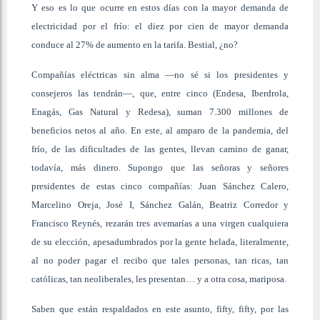
Y eso es lo que ocurre en estos días con la mayor demanda de
electricidad por el frío: el diez por cien de mayor demanda
conduce al 27% de aumento en la tarifa. Bestial, ¿no?
Compañías eléctricas sin alma —no sé si los presidentes y
consejeros las tendrán—, que, entre cinco (Endesa, Iberdrola,
Enagás, Gas Natural y Redesa), suman 7.300 millones de
beneficios netos al año. En este, al amparo de la pandemia, del
frío, de las dificultades de las gentes, llevan camino de ganar,
todavía, más dinero. Supongo que las señoras y señores
presidentes de estas cinco compañías: Juan Sánchez Calero,
Marcelino Oreja, José I, Sánchez Galán, Beatriz Corredor y
Francisco Reynés, rezarán tres avemarías a una virgen cualquiera
de su elección, apesadumbrados por la gente helada, literalmente,
al no poder pagar el recibo que tales personas, tan ricas, tan
católicas, tan neoliberales, les presentan… y a otra cosa, mariposa.
Saben que están respaldados en este asunto, fifty, fifty, por las