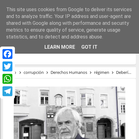
This site uses cookies from Google to deliver its services
and to analyze traffic. Your IP address and user-agent are
shared with Google along with performance and security
metrics to ensure quality of service, generate usage
statistics, and to detect and address abuse.
DEBERÍA SER CRIMEN DE LESA
LEARN MORE
GOT IT
HUMANIDAD
Facebook
Inicio
corrupción
Derechos Humanos
régimen
Debería ser crimen de lesa humanidad
Twitter
WhatsApp
Telegram